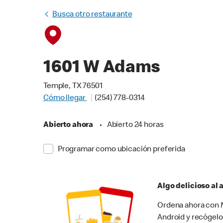
Busca otro restaurante
1601 W Adams
Temple, TX 76501
Cómo llegar
(254) 778-0314
Abierto ahora
•
Abierto 24 horas
Programar como ubicación preferida
Algo delicioso al
Ordena ahora con M
Android y recógelo