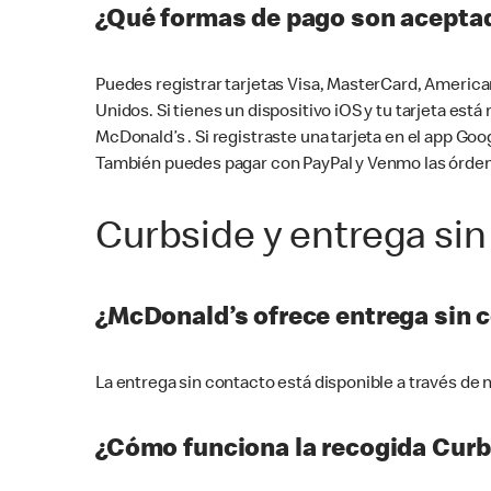
¿Qué formas de pago son aceptad
Puedes registrar tarjetas Visa, MasterCard, America
Unidos. Si tienes un dispositivo iOS y tu tarjeta es
McDonald’s . Si registraste una tarjeta en el app 
También puedes pagar con PayPal y Venmo las órden
Curbside y entrega sin
¿McDonald’s ofrece entrega sin 
La entrega sin contacto está disponible a través d
¿Cómo funciona la recogida Curb