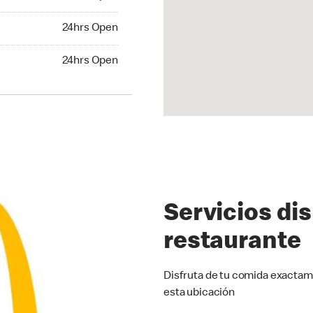
24hrs Open
24hrs Open
hrs Open
24hrs Open
Servicios di
restaurante
Disfruta de tu comida exactam
esta ubicación