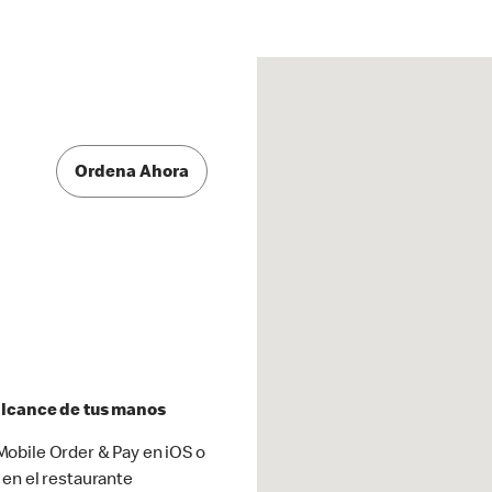
Ordena Ahora
 alcance de tus manos
obile Order & Pay en iOS o
 en el restaurante