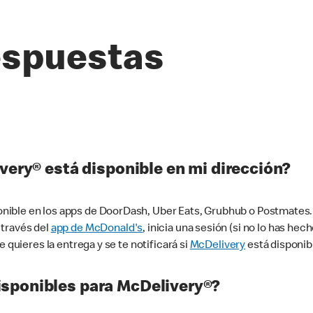
espuestas
very® está disponible en mi dirección?
ible en los apps de DoorDash, Uber Eats, Grubhub o Postmates. 
 través del
app de McDonald's
, inicia una sesión (si no lo has he
 quieres la entrega y se te notificará si
McDelivery
está disponib
sponibles para McDelivery®?