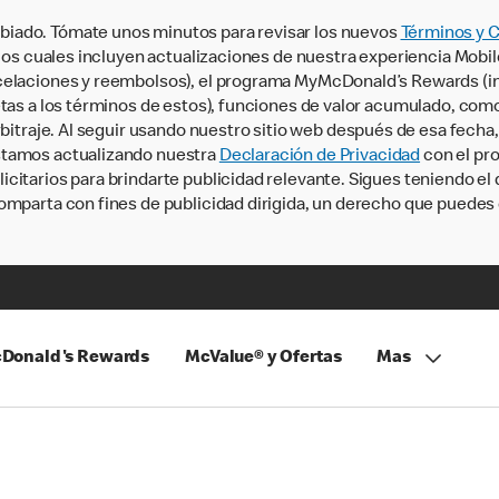
iado. Tómate unos minutos para revisar los nuevos
Términos y 
, los cuales incluyen actualizaciones de nuestra experiencia Mobi
ncelaciones y reembolsos), el programa MyMcDonald’s Rewards (
tas a los términos de estos), funciones de valor acumulado, como 
rbitraje. Al seguir usando nuestro sitio web después de esa fecha
stamos actualizando nuestra
Declaración de Privacidad
con el pro
citarios para brindarte publicidad relevante. Sigues teniendo el
omparta con fines de publicidad dirigida, un derecho que puedes 
Donald's Rewards
McValue® y Ofertas
Mas