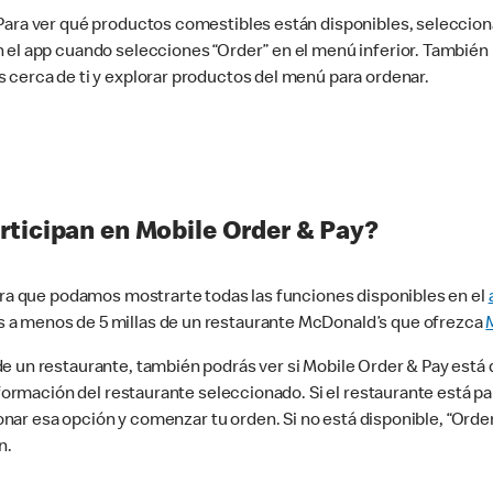
 Para ver qué productos comestibles están disponibles, seleccio
n el app cuando selecciones “Order” en el menú inferior. Tambié
 cerca de ti y explorar productos del menú para ordenar.
rticipan en Mobile Order & Pay?
para que podamos mostrarte todas las funciones disponibles en el
 a menos de 5 millas de un restaurante McDonald’s que ofrezca
 un restaurante, también podrás ver si Mobile Order & Pay está d
información del restaurante seleccionado. Si el restaurante está p
ccionar esa opción y comenzar tu orden. Si no está disponible, “Or
n.