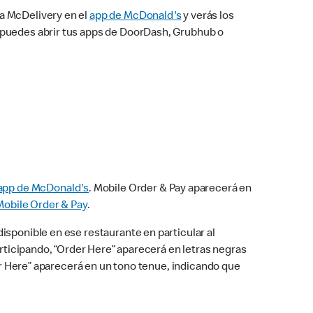
na McDelivery en el
app de McDonald's
y verás los
n puedes abrir tus apps de DoorDash, Grubhub o
app de McDonald's
. Mobile Order & Pay aparecerá en
Mobile Order & Pay
.
isponible en ese restaurante en particular al
articipando, “Order Here” aparecerá en letras negras
der Here” aparecerá en un tono tenue, indicando que