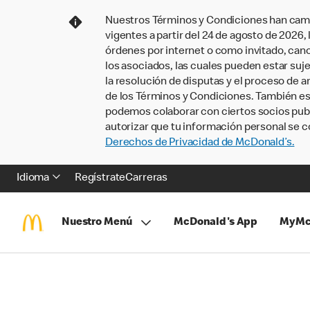
Nuestros Términos y Condiciones han camb
vigentes a partir del 24 de agosto de 2026
órdenes por internet o como invitado, ca
los asociados, las cuales pueden estar suje
la resolución de disputas y el proceso de a
de los Términos y Condiciones. También e
podemos colaborar con ciertos socios publi
autorizar que tu información personal se c
Derechos de Privacidad de McDonald’s.
Idioma
Regístrate
Carreras
Nuestro Menú
McDonald's App
MyMc