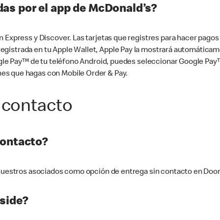
as por el app de McDonald’s?
n Express y Discover. Las tarjetas que registres para hacer pago
tá registrada en tu Apple Wallet, Apple Pay la mostrará automáti
Google Pay™ de tu teléfono Android, puedes seleccionar Google P
es que hagas con Mobile Order & Pay.
 contacto
contacto?
e nuestros asociados como opción de entrega sin contacto en Doo
side?