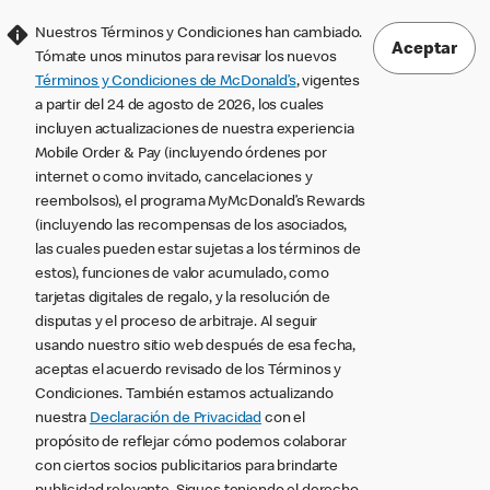
Nuestros Términos y Condiciones han cambiado.
Aceptar
Tómate unos minutos para revisar los nuevos
Términos y Condiciones de McDonald’s
, vigentes
a partir del 24 de agosto de 2026, los cuales
incluyen actualizaciones de nuestra experiencia
Mobile Order & Pay (incluyendo órdenes por
internet o como invitado, cancelaciones y
reembolsos), el programa MyMcDonald’s Rewards
(incluyendo las recompensas de los asociados,
las cuales pueden estar sujetas a los términos de
estos), funciones de valor acumulado, como
tarjetas digitales de regalo, y la resolución de
disputas y el proceso de arbitraje. Al seguir
usando nuestro sitio web después de esa fecha,
aceptas el acuerdo revisado de los Términos y
Condiciones. También estamos actualizando
nuestra
Declaración de Privacidad
con el
propósito de reflejar cómo podemos colaborar
con ciertos socios publicitarios para brindarte