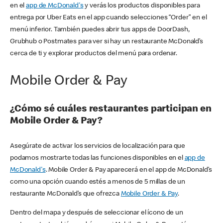
en el
app de McDonald's
y verás los productos disponibles para
entrega por Uber Eats en el app cuando selecciones “Order” en el
menú inferior. También puedes abrir tus apps de DoorDash,
Grubhub o Postmates para ver si hay un restaurante McDonald’s
cerca de ti y explorar productos del menú para ordenar.
Mobile Order & Pay
¿Cómo sé cuáles restaurantes participan en
Mobile Order & Pay?
Asegúrate de activar los servicios de localización para que
podamos mostrarte todas las funciones disponibles en el
app de
McDonald's
. Mobile Order & Pay aparecerá en el app de McDonald’s
como una opción cuando estés a menos de 5 millas de un
restaurante McDonald’s que ofrezca
Mobile Order & Pay
.
Dentro del mapa y después de seleccionar el ícono de un