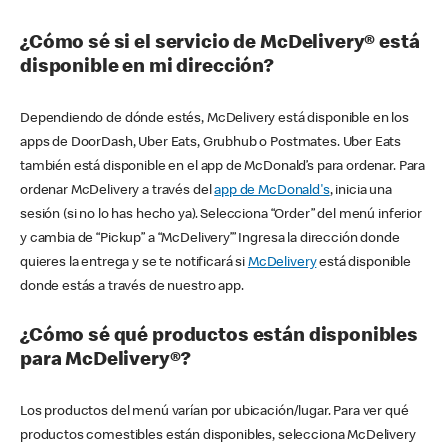
¿Cómo sé si el servicio de McDelivery® está
disponible en mi dirección?
Dependiendo de dónde estés, McDelivery está disponible en los
apps de DoorDash, Uber Eats, Grubhub o Postmates. Uber Eats
también está disponible en el app de McDonald’s para ordenar. Para
ordenar McDelivery a través del
app de McDonald's
, inicia una
sesión (si no lo has hecho ya). Selecciona “Order” del menú inferior
y cambia de “Pickup” a “McDelivery’” Ingresa la dirección donde
quieres la entrega y se te notificará si
McDelivery
está disponible
donde estás a través de nuestro app.
¿Cómo sé qué productos están disponibles
para McDelivery®?
Los productos del menú varían por ubicación/lugar. Para ver qué
productos comestibles están disponibles, selecciona McDelivery