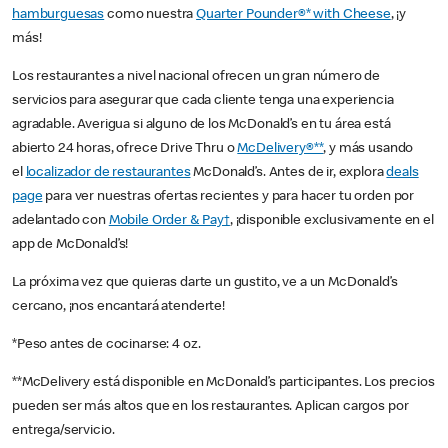
hamburguesas
como nuestra
Quarter Pounder®* with Cheese
, ¡y
más!
Los restaurantes a nivel nacional ofrecen un gran número de
servicios para asegurar que cada cliente tenga una experiencia
agradable. Averigua si alguno de los McDonald’s en tu área está
abierto 24 horas, ofrece Drive Thru o
McDelivery®**
, y más usando
el
localizador de restaurantes
McDonald’s. Antes de ir, explora
deals
page
para ver nuestras ofertas recientes y para hacer tu orden por
adelantado con
Mobile Order & Pay†
, ¡disponible exclusivamente en el
app de McDonald’s!
La próxima vez que quieras darte un gustito, ve a un McDonald’s
cercano, ¡nos encantará atenderte!
*Peso antes de cocinarse: 4 oz.
**McDelivery está disponible en McDonald’s participantes. Los precios
pueden ser más altos que en los restaurantes. Aplican cargos por
entrega/servicio.