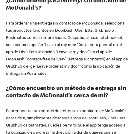
¿Cómo ordeno para entrega sin contacto de
McDonald’s?
Para ordenar una entrega sin contacto de McDonald’s, selecciona
tus productos favoritos en DoorDash, Uber Eats, Grubhub o
Postmates como siempre haces. Después, al hacer el checkout,
selecciona la opción “Leave at my door” (dejar en la puerta) en el
app de Uber Eats, la opción “Leave at my door” en el app de
DoorDash, “contact-free delivery” (entrega si contacto) en el app de
Grubhub o elige “Leave order at my door” como la ubicación de
entrega en Postmates.
¿Cómo encuentro un método de entrega sin
contacto de McDonald’s cerca de mí?
Para encontrar un método de entrega sin contacto de McDonald’s
cerca de ti, simplemente descarga el app de DoorDash, Uber Eats,
Grubhub o Postmates. Puedes permitir que el app tenga acceso a
tu localización o ingresar la dirección a donde quieres que se