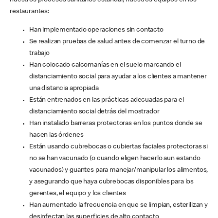
nuestros procesos sanitarios estándar, nuestros equipos en los
restaurantes:
Han implementado operaciones sin contacto
Se realizan pruebas de salud antes de comenzar el turno de
trabajo
Han colocado calcomanías en el suelo marcando el
distanciamiento social para ayudar a los clientes a mantener
una distancia apropiada
Están entrenados en las prácticas adecuadas para el
distanciamiento social detrás del mostrador
Han instalado barreras protectoras en los puntos donde se
hacen las órdenes
Están usando cubrebocas o cubiertas faciales protectoras si
no se han vacunado (o cuando eligen hacerlo aun estando
vacunados) y guantes para manejar/manipular los alimentos,
y asegurando que haya cubrebocas disponibles para los
gerentes, el equipo y los clientes
Han aumentado la frecuencia en que se limpian, esterilizan y
desinfectan las superficies de alto contacto