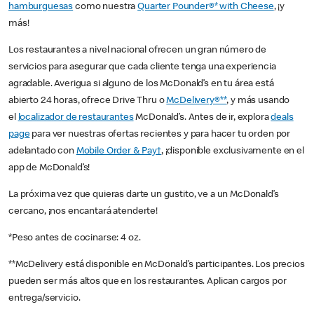
hamburguesas
como nuestra
Quarter Pounder®* with Cheese
, ¡y
más!
Los restaurantes a nivel nacional ofrecen un gran número de
servicios para asegurar que cada cliente tenga una experiencia
agradable. Averigua si alguno de los McDonald’s en tu área está
abierto 24 horas, ofrece Drive Thru o
McDelivery®**
, y más usando
el
localizador de restaurantes
McDonald’s. Antes de ir, explora
deals
page
para ver nuestras ofertas recientes y para hacer tu orden por
adelantado con
Mobile Order & Pay†
, ¡disponible exclusivamente en el
app de McDonald’s!
La próxima vez que quieras darte un gustito, ve a un McDonald’s
cercano, ¡nos encantará atenderte!
*Peso antes de cocinarse: 4 oz.
**McDelivery está disponible en McDonald’s participantes. Los precios
pueden ser más altos que en los restaurantes. Aplican cargos por
entrega/servicio.