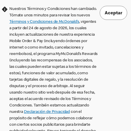
Nuestros Términos y Condiciones han cambiado.
Aceptar
Tómate unos minutos para revisar los nuevos
Términos y Condiciones de McDonald’s
, vigentes
a partir del 24 de agosto de 2026, los cuales
incluyen actualizaciones de nuestra experiencia
Mobile Order & Pay (incluyendo órdenes por
internet o como invitado, cancelaciones y
reembolsos), el programa MyMcDonald’s Rewards
(incluyendo las recompensas de los asociados,
las cuales pueden estar sujetas a los términos de
estos), funciones de valor acumulado, como
tarjetas digitales de regalo, y la resolución de
disputas y el proceso de arbitraje. Al seguir
usando nuestro sitio web después de esa fecha,
aceptas el acuerdo revisado de los Términos y
Condiciones. También estamos actualizando
nuestra
Declaración de Privacidad
con el
propósito de reflejar cómo podemos colaborar
con ciertos socios publicitarios para brindarte