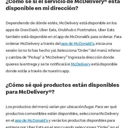
¿Cómo sé si el servicio de McDelivery® está
disponible en mi dirección?
Dependiendo de dónde estés, McDelivery está disponible en los
apps de DoorDash, Uber Eats, Grubhub o Postmates. Uber Eats
también está disponible en el app de McDonald’s para ordenar. Para
ordenar McDelivery a través del
app de McDonald's
, inicia una
sesión (si no lo has hecho ya). Selecciona “Order” del menú inferior
y cambia de “Pickup” a “McDelivery’” Ingresa la dirección donde
quieres la entrega y se te notificará si
McDelivery
está disponible
donde estás a través de nuestro app.
¿Cómo sé qué productos están disponibles
para McDelivery®?
Los productos del menú varían por ubicación/lugar. Para ver qué
productos comestibles están disponibles, selecciona McDelivery
en el
app de McDonald's
y verás los productos disponibles para
entrega por Uber Eats en el app cuando selecciones “Order” en el