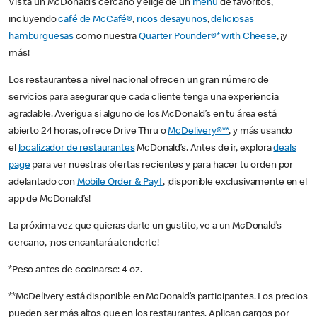
Visita un McDonald’s cercano y elige de un
menú
de favoritos,
incluyendo
café de McCafé®
,
ricos desayunos
,
deliciosas
hamburguesas
como nuestra
Quarter Pounder®* with Cheese
, ¡y
más!
Los restaurantes a nivel nacional ofrecen un gran número de
servicios para asegurar que cada cliente tenga una experiencia
agradable. Averigua si alguno de los McDonald’s en tu área está
abierto 24 horas, ofrece Drive Thru o
McDelivery®**
, y más usando
el
localizador de restaurantes
McDonald’s. Antes de ir, explora
deals
page
para ver nuestras ofertas recientes y para hacer tu orden por
adelantado con
Mobile Order & Pay†
, ¡disponible exclusivamente en el
app de McDonald’s!
La próxima vez que quieras darte un gustito, ve a un McDonald’s
cercano, ¡nos encantará atenderte!
*Peso antes de cocinarse: 4 oz.
**McDelivery está disponible en McDonald’s participantes. Los precios
pueden ser más altos que en los restaurantes. Aplican cargos por