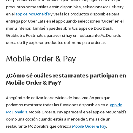
Los productos del menú varían por ubicación/lugar. Para ver qué
productos comestibles están disponibles, selecciona McDelivery
en el
app de McDonald's
y verás los productos disponibles para
entrega por Uber Eats en el app cuando selecciones “Order” en el
menú inferior. También puedes abrir tus apps de DoorDash,
Grubhub o Postmates para ver si hay un restaurante McDonald’s
cerca de ti y explorar productos del menú para ordenar.
Mobile Order & Pay
¿Cómo sé cuáles restaurantes participan en
Mobile Order & Pay?
Asegúrate de activar los servicios de localización para que
podamos mostrarte todas las funciones disponibles en el
app de
McDonald's
. Mobile Order & Pay aparecerá en el app de McDonald’s
como una opción cuando estés a menos de 5 millas de un
restaurante McDonald’s que ofrezca
Mobile Order & Pay
.