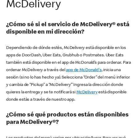
McDelivery
¿Cómo sé si el servicio de McDelivery® está
disponible en mi dirección?
Dependiendo de dónde estés, McDelivery está disponible en los
apps de DoorDash, Uber Eats, Grubhub o Postmates. Uber Eats
también está disponible en el app de McDonald’s para ordenar. Para
ordenar McDelivery a través del
app de McDonald's
, inicia una
sesión (si no lo has hecho ya). Selecciona “Order” del menú inferior
y cambia de “Pickup” a “McDelivery’” Ingresa la dirección donde
quieres la entrega y se te notificará si
McDelivery
está disponible
donde estás a través de nuestro app.
¿Cómo sé qué productos están disponibles
para McDelivery®?