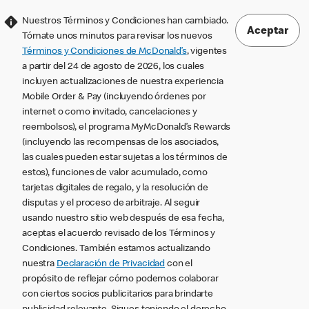
Nuestros Términos y Condiciones han cambiado.
Aceptar
Tómate unos minutos para revisar los nuevos
Términos y Condiciones de McDonald’s
, vigentes
a partir del 24 de agosto de 2026, los cuales
incluyen actualizaciones de nuestra experiencia
Mobile Order & Pay (incluyendo órdenes por
internet o como invitado, cancelaciones y
reembolsos), el programa MyMcDonald’s Rewards
(incluyendo las recompensas de los asociados,
las cuales pueden estar sujetas a los términos de
estos), funciones de valor acumulado, como
tarjetas digitales de regalo, y la resolución de
disputas y el proceso de arbitraje. Al seguir
usando nuestro sitio web después de esa fecha,
aceptas el acuerdo revisado de los Términos y
Condiciones. También estamos actualizando
nuestra
Declaración de Privacidad
con el
propósito de reflejar cómo podemos colaborar
con ciertos socios publicitarios para brindarte