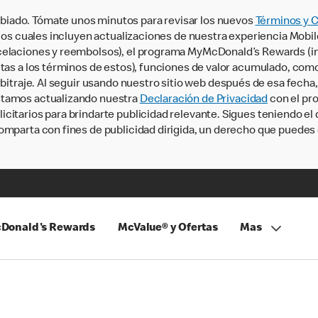
iado. Tómate unos minutos para revisar los nuevos
Términos y 
, los cuales incluyen actualizaciones de nuestra experiencia Mobi
ncelaciones y reembolsos), el programa MyMcDonald’s Rewards (
tas a los términos de estos), funciones de valor acumulado, como 
rbitraje. Al seguir usando nuestro sitio web después de esa fecha
stamos actualizando nuestra
Declaración de Privacidad
con el pro
citarios para brindarte publicidad relevante. Sigues teniendo el
omparta con fines de publicidad dirigida, un derecho que puedes 
Donald's Rewards
McValue® y Ofertas
Mas