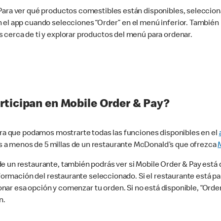
 Para ver qué productos comestibles están disponibles, seleccio
n el app cuando selecciones “Order” en el menú inferior. Tambié
 cerca de ti y explorar productos del menú para ordenar.
rticipan en Mobile Order & Pay?
para que podamos mostrarte todas las funciones disponibles en el
 a menos de 5 millas de un restaurante McDonald’s que ofrezca
 un restaurante, también podrás ver si Mobile Order & Pay está d
información del restaurante seleccionado. Si el restaurante está p
ccionar esa opción y comenzar tu orden. Si no está disponible, “Or
n.