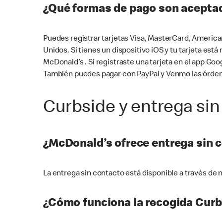
¿Qué formas de pago son aceptad
Puedes registrar tarjetas Visa, MasterCard, America
Unidos. Si tienes un dispositivo iOS y tu tarjeta es
McDonald’s . Si registraste una tarjeta en el app 
También puedes pagar con PayPal y Venmo las órden
Curbside y entrega sin
¿McDonald’s ofrece entrega sin 
La entrega sin contacto está disponible a través d
¿Cómo funciona la recogida Curb