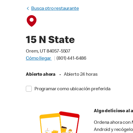
Busca otro restaurante
15 N State
Orem, UT 84057-5507
Cómo llegar
(801) 441-6486
Abierto ahora
•
Abierto 24 horas
Programar como ubicación preferida
Algo delicioso al
Ordena ahora con M
Android y recógelo