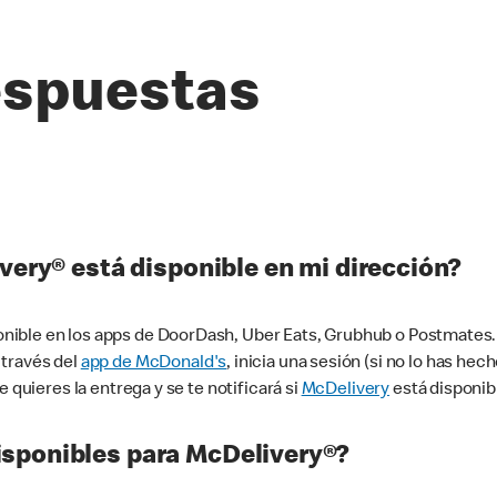
espuestas
very® está disponible en mi dirección?
ible en los apps de DoorDash, Uber Eats, Grubhub o Postmates. 
 través del
app de McDonald's
, inicia una sesión (si no lo has he
 quieres la entrega y se te notificará si
McDelivery
está disponib
sponibles para McDelivery®?