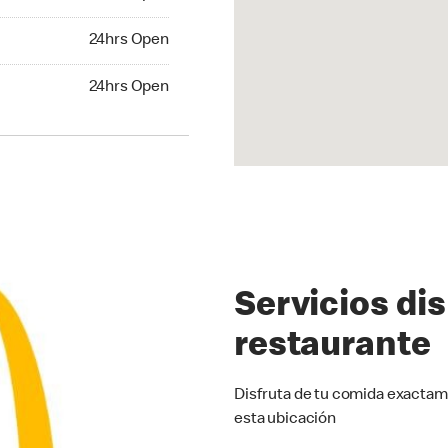
24hrs Open
24hrs Open
hrs Open
24hrs Open
Servicios di
restaurante
Disfruta de tu comida exactam
esta ubicación