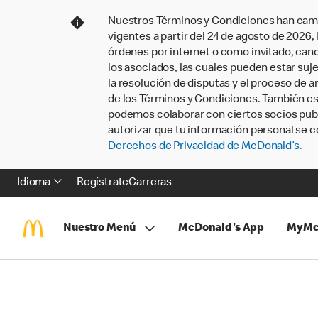
Nuestros Términos y Condiciones han camb
vigentes a partir del 24 de agosto de 2026
órdenes por internet o como invitado, ca
los asociados, las cuales pueden estar suje
la resolución de disputas y el proceso de a
de los Términos y Condiciones. También e
podemos colaborar con ciertos socios publi
autorizar que tu información personal se c
Derechos de Privacidad de McDonald’s.
Idioma
Regístrate
Carreras
Nuestro Menú
McDonald's App
MyMc