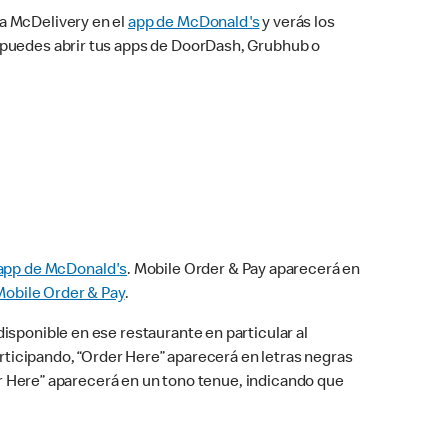
na McDelivery en el
app de McDonald's
y verás los
n puedes abrir tus apps de DoorDash, Grubhub o
app de McDonald's
. Mobile Order & Pay aparecerá en
Mobile Order & Pay
.
isponible en ese restaurante en particular al
articipando, “Order Here” aparecerá en letras negras
der Here” aparecerá en un tono tenue, indicando que