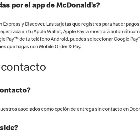
as por el app de McDonald’s?
n Express y Discover. Las tarjetas que registres para hacer pago
tá registrada en tu Apple Wallet, Apple Pay la mostrará automáti
Google Pay™ de tu teléfono Android, puedes seleccionar Google P
es que hagas con Mobile Order & Pay.
 contacto
contacto?
e nuestros asociados como opción de entrega sin contacto en Doo
side?