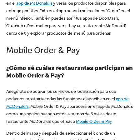
en el
app de McDonald's
y verás los productos disponibles para
entrega por Uber Eats en el app cuando selecciones “Order” en el
menú inferior. También puedes abrir tus apps de DoorDash,
Grubhub o Postmates para ver si hay un restaurante McDonald’s
cerca de ti y explorar productos del menú para ordenar.
Mobile Order & Pay
¿Cómo sé cuáles restaurantes participan en
Mobile Order & Pay?
Asegúrate de activar los servicios de localización para que
podamos mostrarte todas las funciones disponibles en el
app de
McDonald's
. Mobile Order & Pay aparecerá en el app de McDonald’s
como una opción cuando estés a menos de 5 millas de un
restaurante McDonald’s que ofrezca
Mobile Order & Pay
.
Dentro del mapa y después de seleccionar el ícono de un