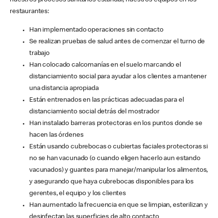
nuestros procesos sanitarios estándar, nuestros equipos en los
restaurantes:
Han implementado operaciones sin contacto
Se realizan pruebas de salud antes de comenzar el turno de
trabajo
Han colocado calcomanías en el suelo marcando el
distanciamiento social para ayudar a los clientes a mantener
una distancia apropiada
Están entrenados en las prácticas adecuadas para el
distanciamiento social detrás del mostrador
Han instalado barreras protectoras en los puntos donde se
hacen las órdenes
Están usando cubrebocas o cubiertas faciales protectoras si
no se han vacunado (o cuando eligen hacerlo aun estando
vacunados) y guantes para manejar/manipular los alimentos,
y asegurando que haya cubrebocas disponibles para los
gerentes, el equipo y los clientes
Han aumentado la frecuencia en que se limpian, esterilizan y
desinfectan las superficies de alto contacto