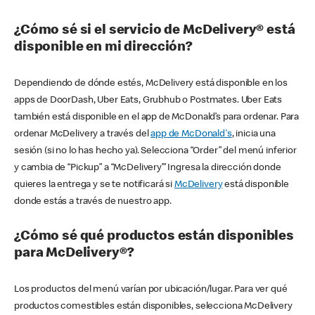
¿Cómo sé si el servicio de McDelivery® está
disponible en mi dirección?
Dependiendo de dónde estés, McDelivery está disponible en los
apps de DoorDash, Uber Eats, Grubhub o Postmates. Uber Eats
también está disponible en el app de McDonald’s para ordenar. Para
ordenar McDelivery a través del
app de McDonald's
, inicia una
sesión (si no lo has hecho ya). Selecciona “Order” del menú inferior
y cambia de “Pickup” a “McDelivery’” Ingresa la dirección donde
quieres la entrega y se te notificará si
McDelivery
está disponible
donde estás a través de nuestro app.
¿Cómo sé qué productos están disponibles
para McDelivery®?
Los productos del menú varían por ubicación/lugar. Para ver qué
productos comestibles están disponibles, selecciona McDelivery