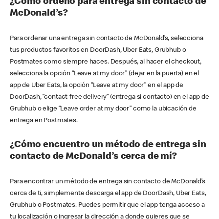
¿Cómo ordeno para entrega sin contacto de
McDonald’s?
Para ordenar una entrega sin contacto de McDonald’s, selecciona
tus productos favoritos en DoorDash, Uber Eats, Grubhub o
Postmates como siempre haces. Después, al hacer el checkout,
selecciona la opción “Leave at my door” (dejar en la puerta) en el
app de Uber Eats, la opción “Leave at my door” en el app de
DoorDash, “contact-free delivery” (entrega si contacto) en el app de
Grubhub o elige “Leave order at my door” como la ubicación de
entrega en Postmates.
¿Cómo encuentro un método de entrega sin
contacto de McDonald’s cerca de mí?
Para encontrar un método de entrega sin contacto de McDonald’s
cerca de ti, simplemente descarga el app de DoorDash, Uber Eats,
Grubhub o Postmates. Puedes permitir que el app tenga acceso a
tu localización o ingresar la dirección a donde quieres que se