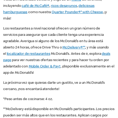
incluyendo
café de McCafé®
,
ricos desayunos
,
deliciosas
hamburguesas
como nuestra
Quarter Pounder®* with Cheese
, ¡y
más!
Los restaurantes a nivel nacional ofrecen un gran número de
servicios para asegurar que cada cliente tenga una experiencia
agradable. Averigua si alguno de los McDonald’s en tu área está
abierto 24 horas, ofrece Drive Thru o
McDelivery®**
, y más usando
el
localizador de restaurantes
McDonald’s. Antes de ir, explora
deals
page
para ver nuestras ofertas recientes y para hacer tu orden por
adelantado con
Mobile Order & Pay†
, ¡disponible exclusivamente en el
app de McDonald’s!
La próxima vez que quieras darte un gustito, ve a un McDonald’s
cercano, ¡nos encantará atenderte!
*Peso antes de cocinarse: 4 oz.
**McDelivery está disponible en McDonald’s participantes. Los precios
pueden ser más altos que en los restaurantes. Aplican cargos por