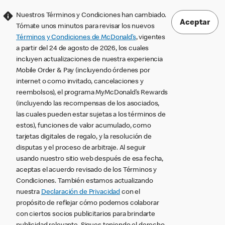
Nuestros Términos y Condiciones han cambiado.
Aceptar
Tómate unos minutos para revisar los nuevos
Términos y Condiciones de McDonald’s
, vigentes
a partir del 24 de agosto de 2026, los cuales
incluyen actualizaciones de nuestra experiencia
Mobile Order & Pay (incluyendo órdenes por
internet o como invitado, cancelaciones y
reembolsos), el programa MyMcDonald’s Rewards
(incluyendo las recompensas de los asociados,
las cuales pueden estar sujetas a los términos de
estos), funciones de valor acumulado, como
tarjetas digitales de regalo, y la resolución de
disputas y el proceso de arbitraje. Al seguir
usando nuestro sitio web después de esa fecha,
aceptas el acuerdo revisado de los Términos y
Condiciones. También estamos actualizando
nuestra
Declaración de Privacidad
con el
propósito de reflejar cómo podemos colaborar
con ciertos socios publicitarios para brindarte