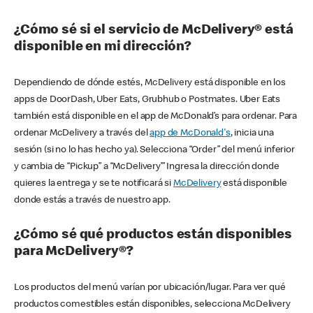
¿Cómo sé si el servicio de McDelivery® está
disponible en mi dirección?
Dependiendo de dónde estés, McDelivery está disponible en los
apps de DoorDash, Uber Eats, Grubhub o Postmates. Uber Eats
también está disponible en el app de McDonald’s para ordenar. Para
ordenar McDelivery a través del
app de McDonald's
, inicia una
sesión (si no lo has hecho ya). Selecciona “Order” del menú inferior
y cambia de “Pickup” a “McDelivery’” Ingresa la dirección donde
quieres la entrega y se te notificará si
McDelivery
está disponible
donde estás a través de nuestro app.
¿Cómo sé qué productos están disponibles
para McDelivery®?
Los productos del menú varían por ubicación/lugar. Para ver qué
productos comestibles están disponibles, selecciona McDelivery