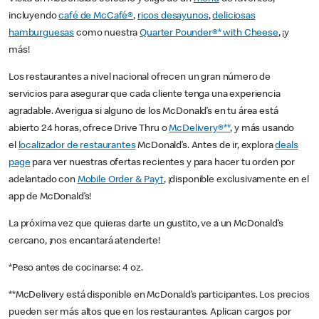
incluyendo
café de McCafé®
,
ricos desayunos
,
deliciosas
hamburguesas
como nuestra
Quarter Pounder®* with Cheese
, ¡y
más!
Los restaurantes a nivel nacional ofrecen un gran número de
servicios para asegurar que cada cliente tenga una experiencia
agradable. Averigua si alguno de los McDonald’s en tu área está
abierto 24 horas, ofrece Drive Thru o
McDelivery®**
, y más usando
el
localizador de restaurantes
McDonald’s. Antes de ir, explora
deals
page
para ver nuestras ofertas recientes y para hacer tu orden por
adelantado con
Mobile Order & Pay†
, ¡disponible exclusivamente en el
app de McDonald’s!
La próxima vez que quieras darte un gustito, ve a un McDonald’s
cercano, ¡nos encantará atenderte!
*Peso antes de cocinarse: 4 oz.
**McDelivery está disponible en McDonald’s participantes. Los precios
pueden ser más altos que en los restaurantes. Aplican cargos por