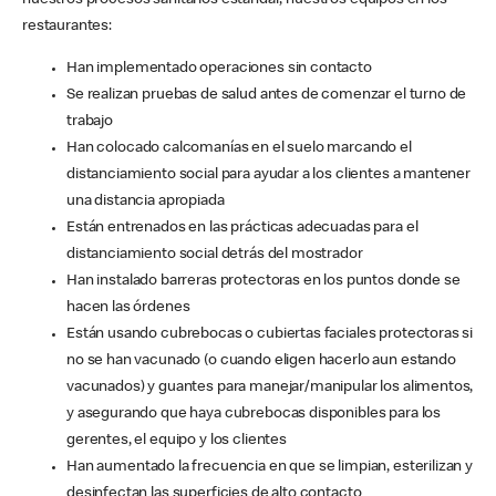
nuestros procesos sanitarios estándar, nuestros equipos en los
restaurantes:
Han implementado operaciones sin contacto
Se realizan pruebas de salud antes de comenzar el turno de
trabajo
Han colocado calcomanías en el suelo marcando el
distanciamiento social para ayudar a los clientes a mantener
una distancia apropiada
Están entrenados en las prácticas adecuadas para el
distanciamiento social detrás del mostrador
Han instalado barreras protectoras en los puntos donde se
hacen las órdenes
Están usando cubrebocas o cubiertas faciales protectoras si
no se han vacunado (o cuando eligen hacerlo aun estando
vacunados) y guantes para manejar/manipular los alimentos,
y asegurando que haya cubrebocas disponibles para los
gerentes, el equipo y los clientes
Han aumentado la frecuencia en que se limpian, esterilizan y
desinfectan las superficies de alto contacto