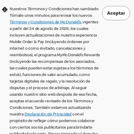
Nuestros Términos y Condiciones han cambiado.
Aceptar
Tómate unos minutos para revisar los nuevos
Términos y Condiciones de McDonald’s
, vigentes
a partir del 24 de agosto de 2026, los cuales
incluyen actualizaciones de nuestra experiencia
Mobile Order & Pay (incluyendo órdenes por
internet o como invitado, cancelaciones y
reembolsos), el programa MyMcDonald’s Rewards
(incluyendo las recompensas de los asociados,
las cuales pueden estar sujetas a los términos de
estos), funciones de valor acumulado, como
tarjetas digitales de regalo, y la resolución de
disputas y el proceso de arbitraje. Al seguir
usando nuestro sitio web después de esa fecha,
aceptas el acuerdo revisado de los Términos y
Condiciones. También estamos actualizando
nuestra
Declaración de Privacidad
con el
propósito de reflejar cómo podemos colaborar
con ciertos socios publicitarios para brindarte