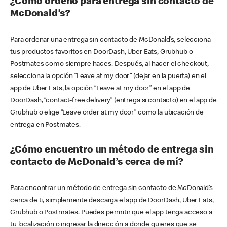
¿Cómo ordeno para entrega sin contacto de
McDonald’s?
Para ordenar una entrega sin contacto de McDonald’s, selecciona
tus productos favoritos en DoorDash, Uber Eats, Grubhub o
Postmates como siempre haces. Después, al hacer el checkout,
selecciona la opción “Leave at my door” (dejar en la puerta) en el
app de Uber Eats, la opción “Leave at my door” en el app de
DoorDash, “contact-free delivery” (entrega si contacto) en el app de
Grubhub o elige “Leave order at my door” como la ubicación de
entrega en Postmates.
¿Cómo encuentro un método de entrega sin
contacto de McDonald’s cerca de mí?
Para encontrar un método de entrega sin contacto de McDonald’s
cerca de ti, simplemente descarga el app de DoorDash, Uber Eats,
Grubhub o Postmates. Puedes permitir que el app tenga acceso a
tu localización o ingresar la dirección a donde quieres que se