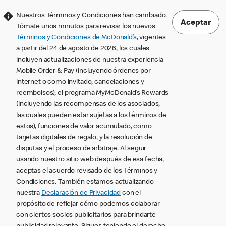
Nuestros Términos y Condiciones han cambiado.
Aceptar
Tómate unos minutos para revisar los nuevos
Términos y Condiciones de McDonald’s
, vigentes
a partir del 24 de agosto de 2026, los cuales
incluyen actualizaciones de nuestra experiencia
Mobile Order & Pay (incluyendo órdenes por
internet o como invitado, cancelaciones y
reembolsos), el programa MyMcDonald’s Rewards
(incluyendo las recompensas de los asociados,
las cuales pueden estar sujetas a los términos de
estos), funciones de valor acumulado, como
tarjetas digitales de regalo, y la resolución de
disputas y el proceso de arbitraje. Al seguir
usando nuestro sitio web después de esa fecha,
aceptas el acuerdo revisado de los Términos y
Condiciones. También estamos actualizando
nuestra
Declaración de Privacidad
con el
propósito de reflejar cómo podemos colaborar
con ciertos socios publicitarios para brindarte