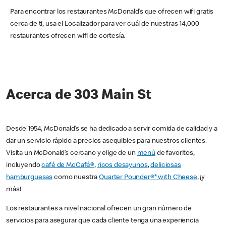
Para encontrar los restaurantes McDonald’s que ofrecen wifi gratis
cerca de ti, usa el Localizador para ver cuál de nuestras 14,000
restaurantes ofrecen wifi de cortesía.
Acerca de 303 Main St
Desde 1954, McDonald’s se ha dedicado a servir comida de calidad y a
dar un servicio rápido a precios asequibles para nuestros clientes.
Visita un McDonald’s cercano y elige de un
menú
de favoritos,
incluyendo
café de McCafé®
,
ricos desayunos
,
deliciosas
hamburguesas
como nuestra
Quarter Pounder®* with Cheese
, ¡y
más!
Los restaurantes a nivel nacional ofrecen un gran número de
servicios para asegurar que cada cliente tenga una experiencia