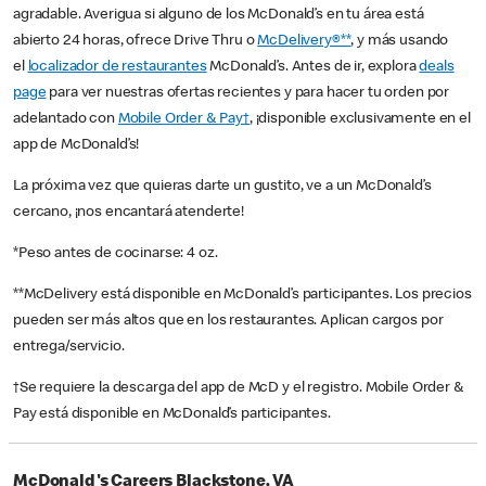
agradable. Averigua si alguno de los McDonald’s en tu área está
abierto 24 horas, ofrece Drive Thru o
McDelivery®**
, y más usando
el
localizador de restaurantes
McDonald’s. Antes de ir, explora
deals
page
para ver nuestras ofertas recientes y para hacer tu orden por
adelantado con
Mobile Order & Pay†
, ¡disponible exclusivamente en el
app de McDonald’s!
La próxima vez que quieras darte un gustito, ve a un McDonald’s
cercano, ¡nos encantará atenderte!
*Peso antes de cocinarse: 4 oz.
**McDelivery está disponible en McDonald’s participantes. Los precios
pueden ser más altos que en los restaurantes. Aplican cargos por
entrega/servicio.
†Se requiere la descarga del app de McD y el registro. Mobile Order &
Pay está disponible en McDonald’s participantes.
McDonald's Careers Blackstone, VA