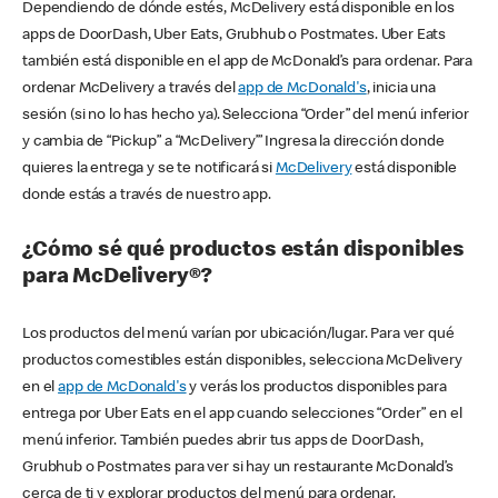
Dependiendo de dónde estés, McDelivery está disponible en los
apps de DoorDash, Uber Eats, Grubhub o Postmates. Uber Eats
también está disponible en el app de McDonald’s para ordenar. Para
ordenar McDelivery a través del
app de McDonald's
, inicia una
sesión (si no lo has hecho ya). Selecciona “Order” del menú inferior
y cambia de “Pickup” a “McDelivery’” Ingresa la dirección donde
quieres la entrega y se te notificará si
McDelivery
está disponible
donde estás a través de nuestro app.
¿Cómo sé qué productos están disponibles
para McDelivery®?
Los productos del menú varían por ubicación/lugar. Para ver qué
productos comestibles están disponibles, selecciona McDelivery
en el
app de McDonald's
y verás los productos disponibles para
entrega por Uber Eats en el app cuando selecciones “Order” en el
menú inferior. También puedes abrir tus apps de DoorDash,
Grubhub o Postmates para ver si hay un restaurante McDonald’s
cerca de ti y explorar productos del menú para ordenar.