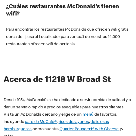
¿Cuáles restaurantes McDonald’s tienen
wifi?
Para encontrar los restaurantes McDonald’s que ofrecen wifi gratis
cerca de ti, usa el Localizador para ver cuál de nuestras 14,000
restaurantes ofrecen wifi de cortesía.
Acerca de 11218 W Broad St
Desde 1954, McDonald’s se ha dedicado a servir comida de calidad y a
dar un servicio rápido a precios asequibles para nuestros clientes.
Visita un McDonald’s cercano y elige de un
menú
de favoritos,
incluyendo
café de McCafé®
,
ricos desayunos
,
deliciosas
hamburguesas
como nuestra
Quarter Pounder®* with Cheese
, ¡y