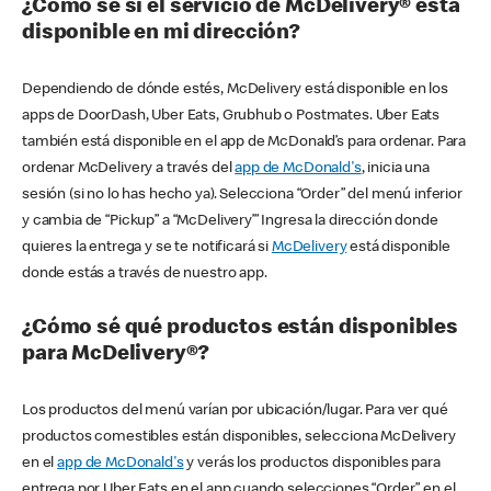
¿Cómo sé si el servicio de McDelivery® está
disponible en mi dirección?
Dependiendo de dónde estés, McDelivery está disponible en los
apps de DoorDash, Uber Eats, Grubhub o Postmates. Uber Eats
también está disponible en el app de McDonald’s para ordenar. Para
ordenar McDelivery a través del
app de McDonald's
, inicia una
sesión (si no lo has hecho ya). Selecciona “Order” del menú inferior
y cambia de “Pickup” a “McDelivery’” Ingresa la dirección donde
quieres la entrega y se te notificará si
McDelivery
está disponible
donde estás a través de nuestro app.
¿Cómo sé qué productos están disponibles
para McDelivery®?
Los productos del menú varían por ubicación/lugar. Para ver qué
productos comestibles están disponibles, selecciona McDelivery
en el
app de McDonald's
y verás los productos disponibles para
entrega por Uber Eats en el app cuando selecciones “Order” en el