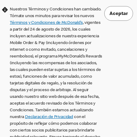
Nuestros Términos y Condiciones han cambiado.
Aceptar
Tómate unos minutos para revisar los nuevos
Términos y Condiciones de McDonald’s
, vigentes
a partir del 24 de agosto de 2026, los cuales
incluyen actualizaciones de nuestra experiencia
Mobile Order & Pay (incluyendo órdenes por
internet o como invitado, cancelaciones y
reembolsos), el programa MyMcDonald’s Rewards
(incluyendo las recompensas de los asociados,
las cuales pueden estar sujetas a los términos de
estos), funciones de valor acumulado, como
tarjetas digitales de regalo, y la resolución de
disputas y el proceso de arbitraje. Al seguir
usando nuestro sitio web después de esa fecha,
aceptas el acuerdo revisado de los Términos y
Condiciones. También estamos actualizando
nuestra
Declaración de Privacidad
con el
propósito de reflejar cómo podemos colaborar
con ciertos socios publicitarios para brindarte