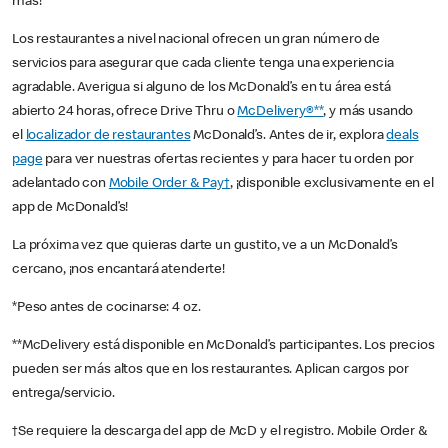
más!
Los restaurantes a nivel nacional ofrecen un gran número de
servicios para asegurar que cada cliente tenga una experiencia
agradable. Averigua si alguno de los McDonald’s en tu área está
abierto 24 horas, ofrece Drive Thru o
McDelivery®**
, y más usando
el
localizador de restaurantes
McDonald’s. Antes de ir, explora
deals
page
para ver nuestras ofertas recientes y para hacer tu orden por
adelantado con
Mobile Order & Pay†
, ¡disponible exclusivamente en el
app de McDonald’s!
La próxima vez que quieras darte un gustito, ve a un McDonald’s
cercano, ¡nos encantará atenderte!
*Peso antes de cocinarse: 4 oz.
**McDelivery está disponible en McDonald’s participantes. Los precios
pueden ser más altos que en los restaurantes. Aplican cargos por
entrega/servicio.
†Se requiere la descarga del app de McD y el registro. Mobile Order &