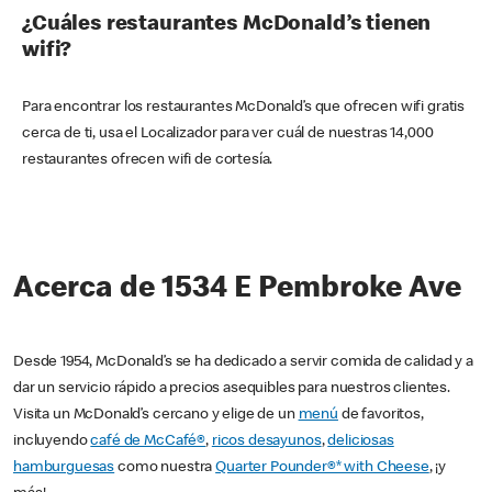
¿Cuáles restaurantes McDonald’s tienen
wifi?
Para encontrar los restaurantes McDonald’s que ofrecen wifi gratis
cerca de ti, usa el Localizador para ver cuál de nuestras 14,000
restaurantes ofrecen wifi de cortesía.
Acerca de 1534 E Pembroke Ave
Desde 1954, McDonald’s se ha dedicado a servir comida de calidad y a
dar un servicio rápido a precios asequibles para nuestros clientes.
Visita un McDonald’s cercano y elige de un
menú
de favoritos,
incluyendo
café de McCafé®
,
ricos desayunos
,
deliciosas
hamburguesas
como nuestra
Quarter Pounder®* with Cheese
, ¡y