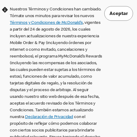
Nuestros Términos y Condiciones han cambiado.
Aceptar
Tómate unos minutos para revisar los nuevos
Términos y Condiciones de McDonald’s
, vigentes
a partir del 24 de agosto de 2026, los cuales
incluyen actualizaciones de nuestra experiencia
Mobile Order & Pay (incluyendo órdenes por
internet o como invitado, cancelaciones y
reembolsos), el programa MyMcDonald’s Rewards
(incluyendo las recompensas de los asociados,
las cuales pueden estar sujetas a los términos de
estos), funciones de valor acumulado, como
tarjetas digitales de regalo, y la resolución de
disputas y el proceso de arbitraje. Al seguir
usando nuestro sitio web después de esa fecha,
aceptas el acuerdo revisado de los Términos y
Condiciones. También estamos actualizando
nuestra
Declaración de Privacidad
con el
propósito de reflejar cómo podemos colaborar
con ciertos socios publicitarios para brindarte