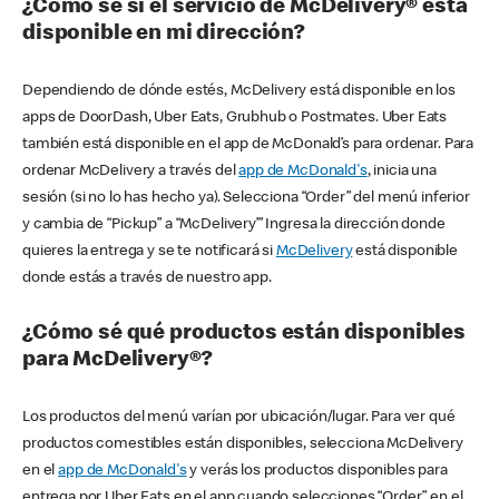
¿Cómo sé si el servicio de McDelivery® está
disponible en mi dirección?
Dependiendo de dónde estés, McDelivery está disponible en los
apps de DoorDash, Uber Eats, Grubhub o Postmates. Uber Eats
también está disponible en el app de McDonald’s para ordenar. Para
ordenar McDelivery a través del
app de McDonald's
, inicia una
sesión (si no lo has hecho ya). Selecciona “Order” del menú inferior
y cambia de “Pickup” a “McDelivery’” Ingresa la dirección donde
quieres la entrega y se te notificará si
McDelivery
está disponible
donde estás a través de nuestro app.
¿Cómo sé qué productos están disponibles
para McDelivery®?
Los productos del menú varían por ubicación/lugar. Para ver qué
productos comestibles están disponibles, selecciona McDelivery
en el
app de McDonald's
y verás los productos disponibles para
entrega por Uber Eats en el app cuando selecciones “Order” en el