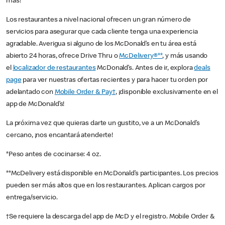
más!
Los restaurantes a nivel nacional ofrecen un gran número de
servicios para asegurar que cada cliente tenga una experiencia
agradable. Averigua si alguno de los McDonald’s en tu área está
abierto 24 horas, ofrece Drive Thru o
McDelivery®**
, y más usando
el
localizador de restaurantes
McDonald’s. Antes de ir, explora
deals
page
para ver nuestras ofertas recientes y para hacer tu orden por
adelantado con
Mobile Order & Pay†
, ¡disponible exclusivamente en el
app de McDonald’s!
La próxima vez que quieras darte un gustito, ve a un McDonald’s
cercano, ¡nos encantará atenderte!
*Peso antes de cocinarse: 4 oz.
**McDelivery está disponible en McDonald’s participantes. Los precios
pueden ser más altos que en los restaurantes. Aplican cargos por
entrega/servicio.
†Se requiere la descarga del app de McD y el registro. Mobile Order &