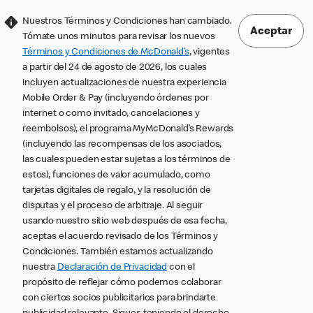
Nuestros Términos y Condiciones han cambiado.
Aceptar
Tómate unos minutos para revisar los nuevos
Términos y Condiciones de McDonald’s
, vigentes
a partir del 24 de agosto de 2026, los cuales
incluyen actualizaciones de nuestra experiencia
Mobile Order & Pay (incluyendo órdenes por
internet o como invitado, cancelaciones y
reembolsos), el programa MyMcDonald’s Rewards
(incluyendo las recompensas de los asociados,
las cuales pueden estar sujetas a los términos de
estos), funciones de valor acumulado, como
tarjetas digitales de regalo, y la resolución de
disputas y el proceso de arbitraje. Al seguir
usando nuestro sitio web después de esa fecha,
aceptas el acuerdo revisado de los Términos y
Condiciones. También estamos actualizando
nuestra
Declaración de Privacidad
con el
propósito de reflejar cómo podemos colaborar
con ciertos socios publicitarios para brindarte