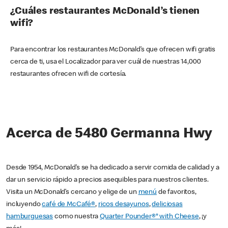
¿Cuáles restaurantes McDonald’s tienen
wifi?
Para encontrar los restaurantes McDonald’s que ofrecen wifi gratis
cerca de ti, usa el Localizador para ver cuál de nuestras 14,000
restaurantes ofrecen wifi de cortesía.
Acerca de 5480 Germanna Hwy
Desde 1954, McDonald’s se ha dedicado a servir comida de calidad y a
dar un servicio rápido a precios asequibles para nuestros clientes.
Visita un McDonald’s cercano y elige de un
menú
de favoritos,
incluyendo
café de McCafé®
,
ricos desayunos
,
deliciosas
hamburguesas
como nuestra
Quarter Pounder®* with Cheese
, ¡y