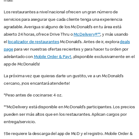
más!
Los restaurantes a nivel nacional ofrecen un gran número de
servicios para asegurar que cada cliente tenga una experiencia
agradable. Averigua si alguno de los McDonald’s en tu área está
abierto 24 horas, ofrece Drive Thru o
McDelivery®**
, y más usando
el
localizador de restaurantes
McDonald’s. Antes de ir, explora
deals
page
para ver nuestras ofertas recientes y para hacer tu orden por
adelantado con
Mobile Order & Pay†
, ¡disponible exclusivamente en el
app de McDonald’s!
La próxima vez que quieras darte un gustito, ve a un McDonald’s
cercano, ¡nos encantará atenderte!
*Peso antes de cocinarse: 4 oz.
**McDelivery está disponible en McDonald’s participantes. Los precios
pueden ser más altos que en los restaurantes. Aplican cargos por
entrega/servicio.
†Se requiere la descarga del app de McD y el registro. Mobile Order &