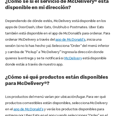
¿Cómo sé si el servicio de McDelivery® está
disponible en mi dirección?
Dependiendo de dónde estés, McDelivery está disponible en los
apps de DoorDash, Uber Eats, Grubhub o Postmates. Uber Eats
también está disponible en el app de McDonald’s para ordenar. Para
ordenar McDelivery a través del
app de McDonald's
, inicia una
sesión (si no lo has hecho ya). Selecciona “Order” del menú inferior
y cambia de “Pickup” a “McDelivery’” Ingresa la dirección donde
quieres la entrega y se te notificará si
McDelivery
está disponible
donde estás a través de nuestro app.
¿Cómo sé qué productos están disponibles
para McDelivery®?
Los productos del menú varían por ubicación/lugar. Para ver qué
productos comestibles están disponibles, selecciona McDelivery
en el
app de McDonald's
y verás los productos disponibles para
entrega por Uber Eats en el app cuando selecciones “Order” en el