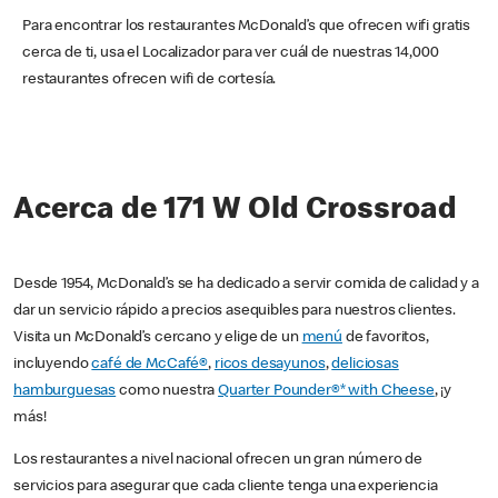
Para encontrar los restaurantes McDonald’s que ofrecen wifi gratis
cerca de ti, usa el Localizador para ver cuál de nuestras 14,000
restaurantes ofrecen wifi de cortesía.
Acerca de 171 W Old Crossroad
Desde 1954, McDonald’s se ha dedicado a servir comida de calidad y a
dar un servicio rápido a precios asequibles para nuestros clientes.
Visita un McDonald’s cercano y elige de un
menú
de favoritos,
incluyendo
café de McCafé®
,
ricos desayunos
,
deliciosas
hamburguesas
como nuestra
Quarter Pounder®* with Cheese
, ¡y
más!
Los restaurantes a nivel nacional ofrecen un gran número de
servicios para asegurar que cada cliente tenga una experiencia