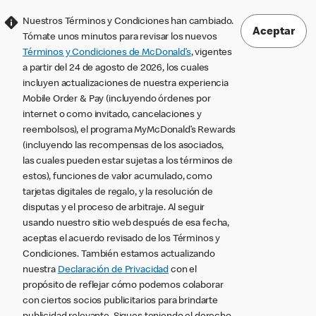
Nuestros Términos y Condiciones han cambiado.
Aceptar
Tómate unos minutos para revisar los nuevos
Términos y Condiciones de McDonald’s
, vigentes
a partir del 24 de agosto de 2026, los cuales
incluyen actualizaciones de nuestra experiencia
Mobile Order & Pay (incluyendo órdenes por
internet o como invitado, cancelaciones y
reembolsos), el programa MyMcDonald’s Rewards
(incluyendo las recompensas de los asociados,
las cuales pueden estar sujetas a los términos de
estos), funciones de valor acumulado, como
tarjetas digitales de regalo, y la resolución de
disputas y el proceso de arbitraje. Al seguir
usando nuestro sitio web después de esa fecha,
aceptas el acuerdo revisado de los Términos y
Condiciones. También estamos actualizando
nuestra
Declaración de Privacidad
con el
propósito de reflejar cómo podemos colaborar
con ciertos socios publicitarios para brindarte