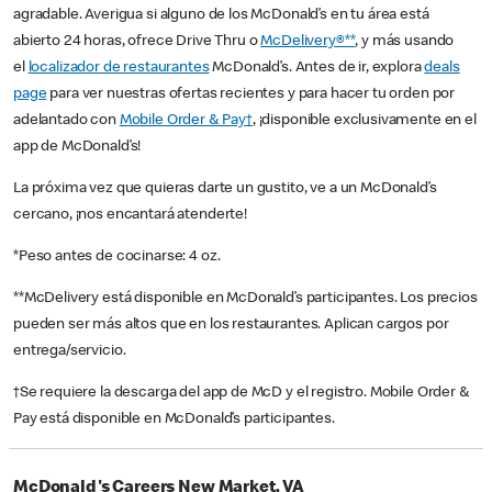
agradable. Averigua si alguno de los McDonald’s en tu área está
abierto 24 horas, ofrece Drive Thru o
McDelivery®**
, y más usando
el
localizador de restaurantes
McDonald’s. Antes de ir, explora
deals
page
para ver nuestras ofertas recientes y para hacer tu orden por
adelantado con
Mobile Order & Pay†
, ¡disponible exclusivamente en el
app de McDonald’s!
La próxima vez que quieras darte un gustito, ve a un McDonald’s
cercano, ¡nos encantará atenderte!
*Peso antes de cocinarse: 4 oz.
**McDelivery está disponible en McDonald’s participantes. Los precios
pueden ser más altos que en los restaurantes. Aplican cargos por
entrega/servicio.
†Se requiere la descarga del app de McD y el registro. Mobile Order &
Pay está disponible en McDonald’s participantes.
McDonald's Careers New Market, VA