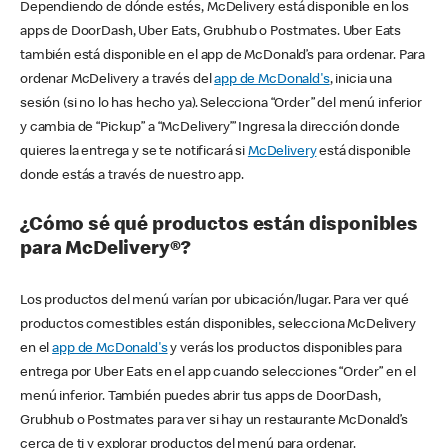
Dependiendo de dónde estés, McDelivery está disponible en los
apps de DoorDash, Uber Eats, Grubhub o Postmates. Uber Eats
también está disponible en el app de McDonald’s para ordenar. Para
ordenar McDelivery a través del
app de McDonald's
, inicia una
sesión (si no lo has hecho ya). Selecciona “Order” del menú inferior
y cambia de “Pickup” a “McDelivery’” Ingresa la dirección donde
quieres la entrega y se te notificará si
McDelivery
está disponible
donde estás a través de nuestro app.
¿Cómo sé qué productos están disponibles
para McDelivery®?
Los productos del menú varían por ubicación/lugar. Para ver qué
productos comestibles están disponibles, selecciona McDelivery
en el
app de McDonald's
y verás los productos disponibles para
entrega por Uber Eats en el app cuando selecciones “Order” en el
menú inferior. También puedes abrir tus apps de DoorDash,
Grubhub o Postmates para ver si hay un restaurante McDonald’s
cerca de ti y explorar productos del menú para ordenar.