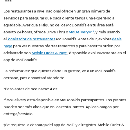
más!
Los restaurantes a nivel nacional ofrecen un gran número de
servicios para asegurar que cada cliente tenga una experiencia
agradable. Averigua si alguno de los McDonald’s en tu área está
abierto 24 horas, ofrece Drive Thru o
McDelivery®**
, y más usando
el
localizador de restaurantes
McDonald’s. Antes de ir, explora
deals
page
para ver nuestras ofertas recientes y para hacer tu orden por
adelantado con
Mobile Order & Pay†
, ¡disponible exclusivamente en el
app de McDonald’s!
La próxima vez que quieras darte un gustito, ve a un McDonald’s
cercano, ¡nos encantará atenderte!
*Peso antes de cocinarse: 4 oz.
**McDelivery está disponible en McDonald’s participantes. Los precios
pueden ser más altos que en los restaurantes. Aplican cargos por
entrega/servicio.
†Se requiere la descarga del app de McD y el registro. Mobile Order &