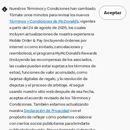
Nuestros Términos y Condiciones han cambiado.
Aceptar
Tómate unos minutos para revisar los nuevos
Términos y Condiciones de McDonald’s
, vigentes
a partir del 24 de agosto de 2026, los cuales
incluyen actualizaciones de nuestra experiencia
Mobile Order & Pay (incluyendo órdenes por
internet o como invitado, cancelaciones y
reembolsos), el programa MyMcDonald’s Rewards
(incluyendo las recompensas de los asociados,
las cuales pueden estar sujetas a los términos de
estos), funciones de valor acumulado, como
tarjetas digitales de regalo, y la resolución de
disputas y el proceso de arbitraje. Al seguir
usando nuestro sitio web después de esa fecha,
aceptas el acuerdo revisado de los Términos y
Condiciones. También estamos actualizando
nuestra
Declaración de Privacidad
con el
propósito de reflejar cómo podemos colaborar
con ciertos socios publicitarios para brindarte