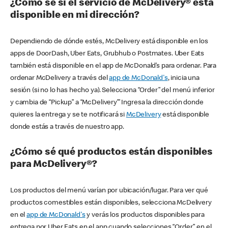
¿Cómo sé si el servicio de McDelivery® está
disponible en mi dirección?
Dependiendo de dónde estés, McDelivery está disponible en los
apps de DoorDash, Uber Eats, Grubhub o Postmates. Uber Eats
también está disponible en el app de McDonald’s para ordenar. Para
ordenar McDelivery a través del
app de McDonald's
, inicia una
sesión (si no lo has hecho ya). Selecciona “Order” del menú inferior
y cambia de “Pickup” a “McDelivery’” Ingresa la dirección donde
quieres la entrega y se te notificará si
McDelivery
está disponible
donde estás a través de nuestro app.
¿Cómo sé qué productos están disponibles
para McDelivery®?
Los productos del menú varían por ubicación/lugar. Para ver qué
productos comestibles están disponibles, selecciona McDelivery
en el
app de McDonald's
y verás los productos disponibles para
entrega por Uber Eats en el app cuando selecciones “Order” en el