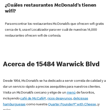
¿Cuáles restaurantes McDonald’s tienen
wifi?
Para encontrar los restaurantes McDonald’s que ofrecen wifi gratis
cerca de ti, usa el Localizador para ver cuál de nuestras 14,000
restaurantes ofrecen wifi de cortesía.
Acerca de 15484 Warwick Blvd
Desde 1954, McDonald’s se ha dedicado a servir comida de calidad y a
dar un servicio rápido a precios asequibles para nuestros clientes.
Visita un McDonald’s cercano y elige de un
menú
de favoritos,
incluyendo
café de McCafé®
,
ricos desayunos
,
deliciosas
hamburguesas
como nuestra
Quarter Pounder®* with Cheese
, ¡y