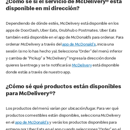
¿Cómo sé si el servicio de McDelivery® está
disponible en mi dirección?
Dependiendo de dónde estés, McDelivery está disponible en los
apps de DoorDash, Uber Eats, Grubhub o Postmates. Uber Eats
también está disponible en el app de McDonald’s para ordenar. Para
ordenar McDelivery a través del
app de McDonald's
, inicia una
sesión (si no lo has hecho ya). Selecciona “Order” del menú inferior
y cambia de “Pickup” a “McDelivery’” Ingresa la dirección donde
quieres la entrega y se te notificará si
McDelivery
está disponible
donde estás a través de nuestro app.
¿Cómo sé qué productos están disponibles
para McDelivery®?
Los productos del menú varían por ubicación/lugar. Para ver qué
productos comestibles están disponibles, selecciona McDelivery
en el
app de McDonald's
y verás los productos disponibles para
entrega por Uber Eats en el app cuando selecciones “Order” en el