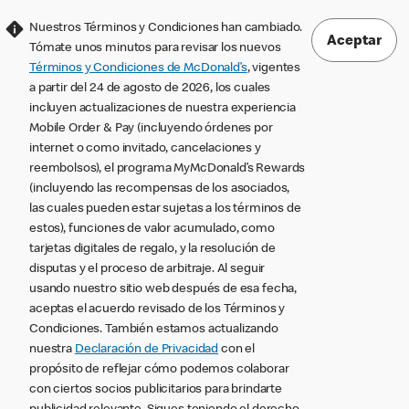
Nuestros Términos y Condiciones han cambiado.
Aceptar
Tómate unos minutos para revisar los nuevos
Términos y Condiciones de McDonald’s
, vigentes
a partir del 24 de agosto de 2026, los cuales
incluyen actualizaciones de nuestra experiencia
Mobile Order & Pay (incluyendo órdenes por
internet o como invitado, cancelaciones y
reembolsos), el programa MyMcDonald’s Rewards
(incluyendo las recompensas de los asociados,
las cuales pueden estar sujetas a los términos de
estos), funciones de valor acumulado, como
tarjetas digitales de regalo, y la resolución de
disputas y el proceso de arbitraje. Al seguir
usando nuestro sitio web después de esa fecha,
aceptas el acuerdo revisado de los Términos y
Condiciones. También estamos actualizando
nuestra
Declaración de Privacidad
con el
propósito de reflejar cómo podemos colaborar
con ciertos socios publicitarios para brindarte