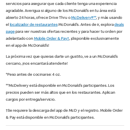
servicios para asegurar que cada cliente tenga una experiencia
agradable. Averigua si alguno de los McDonald’s en tu área está
abierto 24 horas, ofrece Drive Thru o
McDelivery®**
, y más usando
el
localizador de restaurantes
McDonald’s. Antes de ir, explora
deals
page
para ver nuestras ofertas recientes y para hacer tu orden por
adelantado con
Mobile Order & Pay†
, ¡disponible exclusivamente
en el app de McDonald’s!
La próxima vez que quieras darte un gustito, ve a un McDonald’s
cercano, ¡nos encantará atenderte!
*Peso antes de cocinarse: 4 oz.
**McDelivery está disponible en McDonald’s participantes. Los
precios pueden ser más altos que en los restaurantes. Aplican
cargos por entrega/servicio.
†Se requiere la descarga del app de McD y el registro. Mobile Order
& Pay está disponible en McDonald’s participantes.