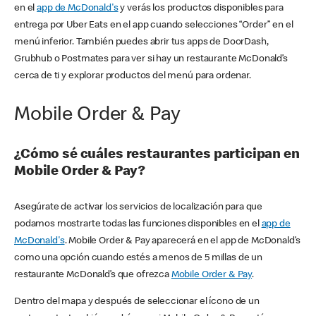
en el
app de McDonald's
y verás los productos disponibles para
entrega por Uber Eats en el app cuando selecciones “Order” en el
menú inferior. También puedes abrir tus apps de DoorDash,
Grubhub o Postmates para ver si hay un restaurante McDonald’s
cerca de ti y explorar productos del menú para ordenar.
Mobile Order & Pay
¿Cómo sé cuáles restaurantes participan en
Mobile Order & Pay?
Asegúrate de activar los servicios de localización para que
podamos mostrarte todas las funciones disponibles en el
app de
McDonald's
. Mobile Order & Pay aparecerá en el app de McDonald’s
como una opción cuando estés a menos de 5 millas de un
restaurante McDonald’s que ofrezca
Mobile Order & Pay
.
Dentro del mapa y después de seleccionar el ícono de un