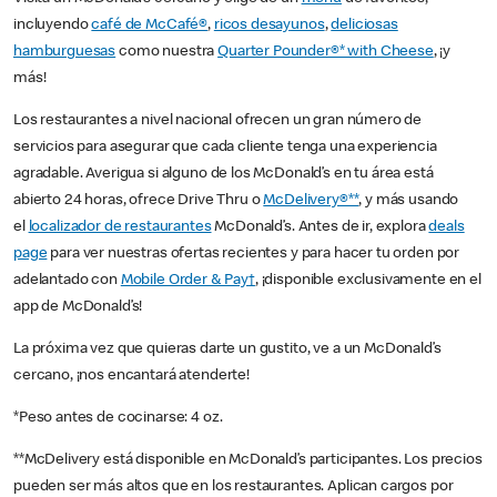
incluyendo
café de McCafé®
,
ricos desayunos
,
deliciosas
hamburguesas
como nuestra
Quarter Pounder®* with Cheese
, ¡y
más!
Los restaurantes a nivel nacional ofrecen un gran número de
servicios para asegurar que cada cliente tenga una experiencia
agradable. Averigua si alguno de los McDonald’s en tu área está
abierto 24 horas, ofrece Drive Thru o
McDelivery®**
, y más usando
el
localizador de restaurantes
McDonald’s. Antes de ir, explora
deals
page
para ver nuestras ofertas recientes y para hacer tu orden por
adelantado con
Mobile Order & Pay†
, ¡disponible exclusivamente en el
app de McDonald’s!
La próxima vez que quieras darte un gustito, ve a un McDonald’s
cercano, ¡nos encantará atenderte!
*Peso antes de cocinarse: 4 oz.
**McDelivery está disponible en McDonald’s participantes. Los precios
pueden ser más altos que en los restaurantes. Aplican cargos por