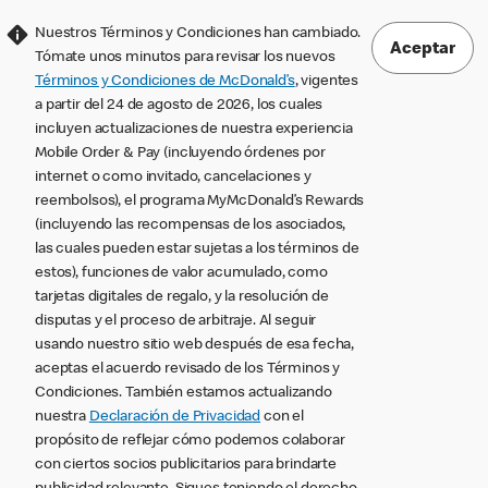
Nuestros Términos y Condiciones han cambiado.
Aceptar
Tómate unos minutos para revisar los nuevos
Términos y Condiciones de McDonald’s
, vigentes
a partir del 24 de agosto de 2026, los cuales
incluyen actualizaciones de nuestra experiencia
Mobile Order & Pay (incluyendo órdenes por
internet o como invitado, cancelaciones y
reembolsos), el programa MyMcDonald’s Rewards
(incluyendo las recompensas de los asociados,
las cuales pueden estar sujetas a los términos de
estos), funciones de valor acumulado, como
tarjetas digitales de regalo, y la resolución de
disputas y el proceso de arbitraje. Al seguir
usando nuestro sitio web después de esa fecha,
aceptas el acuerdo revisado de los Términos y
Condiciones. También estamos actualizando
nuestra
Declaración de Privacidad
con el
propósito de reflejar cómo podemos colaborar
con ciertos socios publicitarios para brindarte