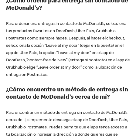
¿Cómo ordeno para entrega sin contacto de
McDonald’s?
Para ordenar una entrega sin contacto de McDonald’s, selecciona
tus productos favoritos en DoorDash, Uber Eats, Grubhub o
Postmates como siempre haces. Después, al hacer el checkout,
selecciona la opción “Leave at my door” (dejar en la puerta) en el
app de Uber Eats, la opción “Leave at my door” en el app de
DoorDash, “contact-free delivery” (entrega si contacto) en el app de
Grubhub o elige “Leave order at my door” como la ubicación de
entrega en Postmates.
¿Cómo encuentro un método de entrega sin
contacto de McDonald’s cerca de mí?
Para encontrar un método de entrega sin contacto de McDonald’s
cerca de ti, simplemente descarga el app de DoorDash, Uber Eats,
Grubhub o Postmates. Puedes permitir que el app tenga acceso a
tu localización o ingresar la dirección a donde quieres que se