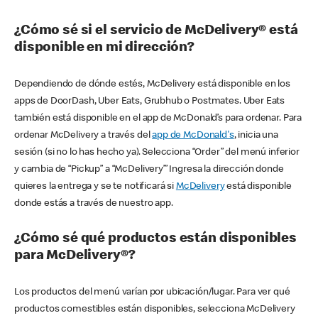
¿Cómo sé si el servicio de McDelivery® está
disponible en mi dirección?
Dependiendo de dónde estés, McDelivery está disponible en los
apps de DoorDash, Uber Eats, Grubhub o Postmates. Uber Eats
también está disponible en el app de McDonald’s para ordenar. Para
ordenar McDelivery a través del
app de McDonald's
, inicia una
sesión (si no lo has hecho ya). Selecciona “Order” del menú inferior
y cambia de “Pickup” a “McDelivery’” Ingresa la dirección donde
quieres la entrega y se te notificará si
McDelivery
está disponible
donde estás a través de nuestro app.
¿Cómo sé qué productos están disponibles
para McDelivery®?
Los productos del menú varían por ubicación/lugar. Para ver qué
productos comestibles están disponibles, selecciona McDelivery