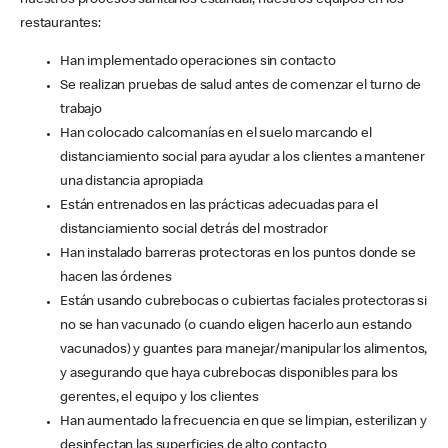
nuestros procesos sanitarios estándar, nuestros equipos en los
restaurantes:
Han implementado operaciones sin contacto
Se realizan pruebas de salud antes de comenzar el turno de
trabajo
Han colocado calcomanías en el suelo marcando el
distanciamiento social para ayudar a los clientes a mantener
una distancia apropiada
Están entrenados en las prácticas adecuadas para el
distanciamiento social detrás del mostrador
Han instalado barreras protectoras en los puntos donde se
hacen las órdenes
Están usando cubrebocas o cubiertas faciales protectoras si
no se han vacunado (o cuando eligen hacerlo aun estando
vacunados) y guantes para manejar/manipular los alimentos,
y asegurando que haya cubrebocas disponibles para los
gerentes, el equipo y los clientes
Han aumentado la frecuencia en que se limpian, esterilizan y
desinfectan las superficies de alto contacto