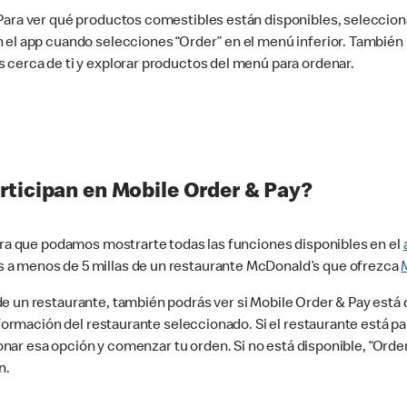
 Para ver qué productos comestibles están disponibles, seleccio
n el app cuando selecciones “Order” en el menú inferior. Tambié
 cerca de ti y explorar productos del menú para ordenar.
rticipan en Mobile Order & Pay?
para que podamos mostrarte todas las funciones disponibles en el
 a menos de 5 millas de un restaurante McDonald’s que ofrezca
 un restaurante, también podrás ver si Mobile Order & Pay está d
información del restaurante seleccionado. Si el restaurante está p
ccionar esa opción y comenzar tu orden. Si no está disponible, “Or
n.