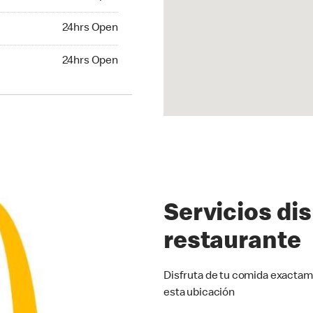
24hrs Open
24hrs Open
hrs Open
24hrs Open
Servicios di
restaurante
Disfruta de tu comida exactam
esta ubicación