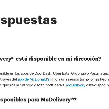
espuestas
very® está disponible en mi dirección?
ible en los apps de DoorDash, Uber Eats, Grubhub o Postmates. 
 través del
app de McDonald's
, inicia una sesión (si no lo has he
 quieres la entrega y se te notificará si
McDelivery
está disponib
sponibles para McDelivery®?