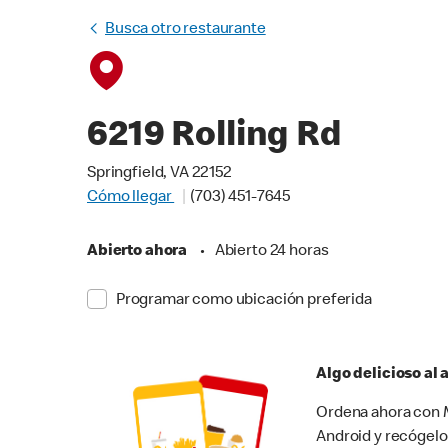
Busca otro restaurante
6219 Rolling Rd
Springfield, VA 22152
Cómo llegar
(703) 451-7645
Abierto ahora
•
Abierto 24 horas
Programar como ubicación preferida
Algo delicioso al
Ordena ahora con M
Android y recógelo