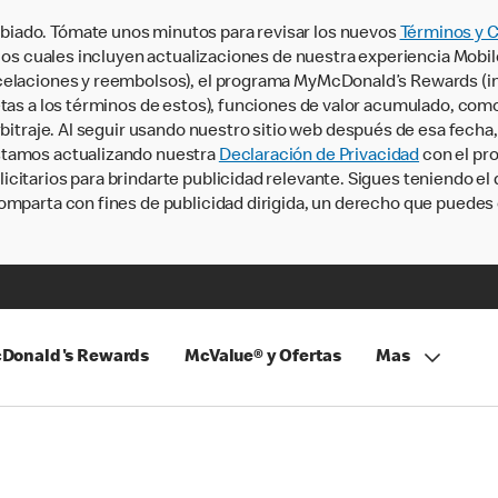
iado. Tómate unos minutos para revisar los nuevos
Términos y 
, los cuales incluyen actualizaciones de nuestra experiencia Mobi
ncelaciones y reembolsos), el programa MyMcDonald’s Rewards (
tas a los términos de estos), funciones de valor acumulado, como 
rbitraje. Al seguir usando nuestro sitio web después de esa fecha
stamos actualizando nuestra
Declaración de Privacidad
con el pro
citarios para brindarte publicidad relevante. Sigues teniendo el
omparta con fines de publicidad dirigida, un derecho que puedes 
Donald's Rewards
McValue® y Ofertas
Mas