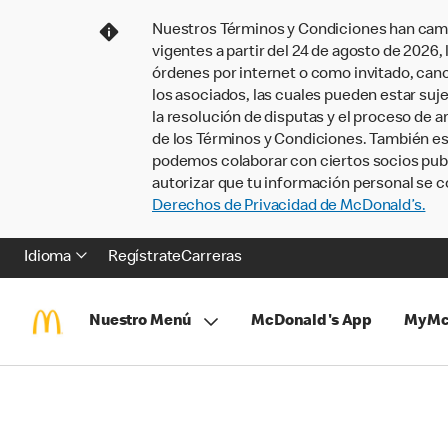
Nuestros Términos y Condiciones han camb
vigentes a partir del 24 de agosto de 2026
órdenes por internet o como invitado, ca
los asociados, las cuales pueden estar suje
la resolución de disputas y el proceso de a
de los Términos y Condiciones. También e
podemos colaborar con ciertos socios publi
autorizar que tu información personal se c
Derechos de Privacidad de McDonald’s.
Idioma
Regístrate
Carreras
Nuestro Menú
McDonald's App
MyMc