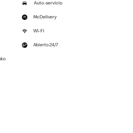
Auto-servicio
McDelivery
Wi-Fi
Abierto 24/7
sko