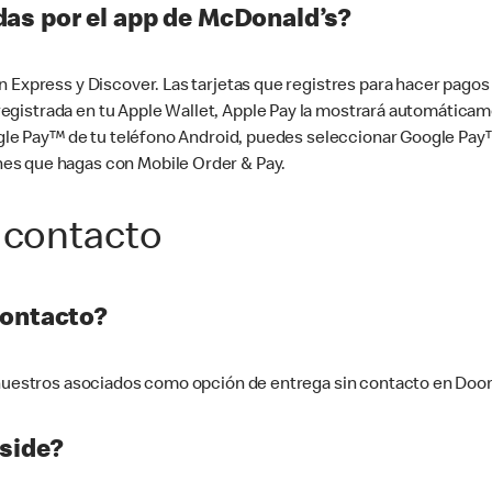
as por el app de McDonald’s?
n Express y Discover. Las tarjetas que registres para hacer pago
tá registrada en tu Apple Wallet, Apple Pay la mostrará automáti
Google Pay™ de tu teléfono Android, puedes seleccionar Google P
es que hagas con Mobile Order & Pay.
 contacto
contacto?
e nuestros asociados como opción de entrega sin contacto en Doo
side?