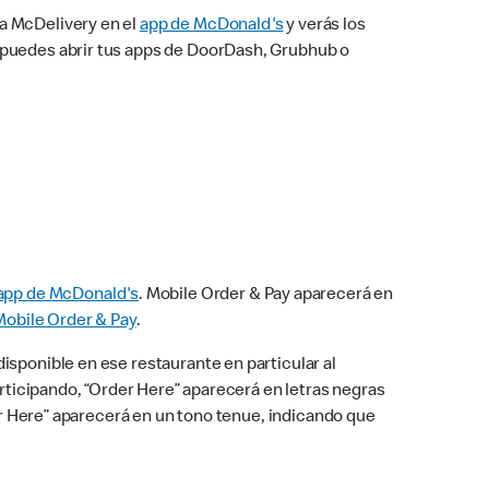
na McDelivery en el
app de McDonald's
y verás los
n puedes abrir tus apps de DoorDash, Grubhub o
app de McDonald's
. Mobile Order & Pay aparecerá en
Mobile Order & Pay
.
isponible en ese restaurante en particular al
articipando, “Order Here” aparecerá en letras negras
der Here” aparecerá en un tono tenue, indicando que