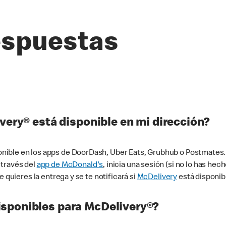
espuestas
very® está disponible en mi dirección?
ible en los apps de DoorDash, Uber Eats, Grubhub o Postmates. 
 través del
app de McDonald's
, inicia una sesión (si no lo has he
 quieres la entrega y se te notificará si
McDelivery
está disponib
sponibles para McDelivery®?