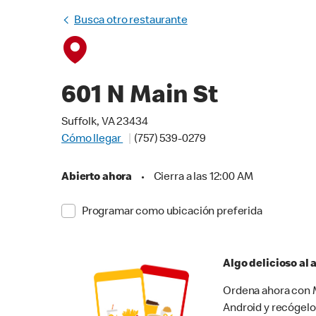
Busca otro restaurante
601 N Main St
Suffolk, VA 23434
Cómo llegar
(757) 539-0279
Abierto ahora
•
Cierra a las 12:00 AM
Programar como ubicación preferida
Algo delicioso al
Ordena ahora con M
Android y recógelo