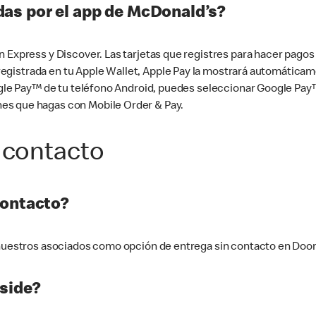
as por el app de McDonald’s?
n Express y Discover. Las tarjetas que registres para hacer pago
tá registrada en tu Apple Wallet, Apple Pay la mostrará automáti
Google Pay™ de tu teléfono Android, puedes seleccionar Google P
es que hagas con Mobile Order & Pay.
 contacto
contacto?
e nuestros asociados como opción de entrega sin contacto en Doo
side?