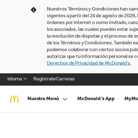
Nuestros Términos y Condiciones han camb
vigentes a partir del 24 de agosto de 2026
órdenes por internet o como invitado, ca
los asociados, las cuales pueden estar suje
la resolución de disputas y el proceso de a
de los Términos y Condiciones. También e
podemos colaborar con ciertos socios publi
autorizar que tu información personal se c
Derechos de Privacidad de McDonald’s.
Idioma
Regístrate
Carreras
Nuestro Menú
McDonald's App
MyMc