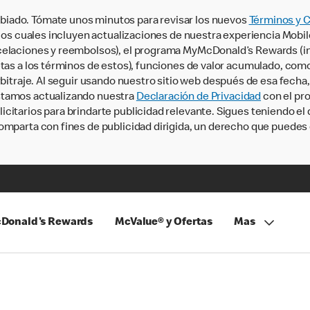
iado. Tómate unos minutos para revisar los nuevos
Términos y 
, los cuales incluyen actualizaciones de nuestra experiencia Mobi
ncelaciones y reembolsos), el programa MyMcDonald’s Rewards (
tas a los términos de estos), funciones de valor acumulado, como 
rbitraje. Al seguir usando nuestro sitio web después de esa fecha
stamos actualizando nuestra
Declaración de Privacidad
con el pro
citarios para brindarte publicidad relevante. Sigues teniendo el
omparta con fines de publicidad dirigida, un derecho que puedes 
Donald's Rewards
McValue® y Ofertas
Mas