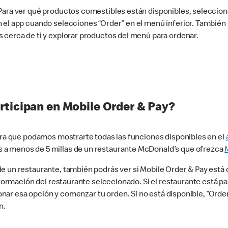
 Para ver qué productos comestibles están disponibles, seleccio
n el app cuando selecciones “Order” en el menú inferior. Tambié
 cerca de ti y explorar productos del menú para ordenar.
rticipan en Mobile Order & Pay?
para que podamos mostrarte todas las funciones disponibles en el
 a menos de 5 millas de un restaurante McDonald’s que ofrezca
 un restaurante, también podrás ver si Mobile Order & Pay está d
información del restaurante seleccionado. Si el restaurante está p
ccionar esa opción y comenzar tu orden. Si no está disponible, “Or
n.