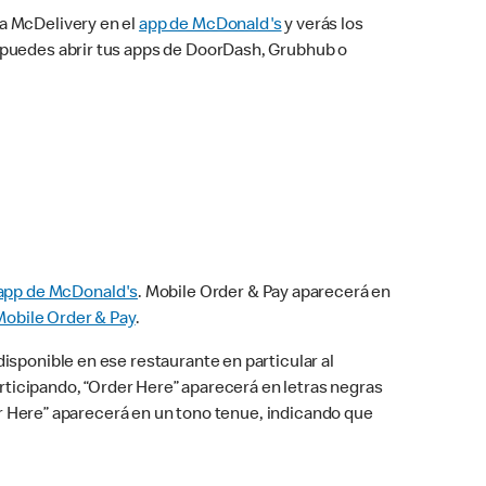
na McDelivery en el
app de McDonald's
y verás los
n puedes abrir tus apps de DoorDash, Grubhub o
app de McDonald's
. Mobile Order & Pay aparecerá en
Mobile Order & Pay
.
isponible en ese restaurante en particular al
articipando, “Order Here” aparecerá en letras negras
der Here” aparecerá en un tono tenue, indicando que