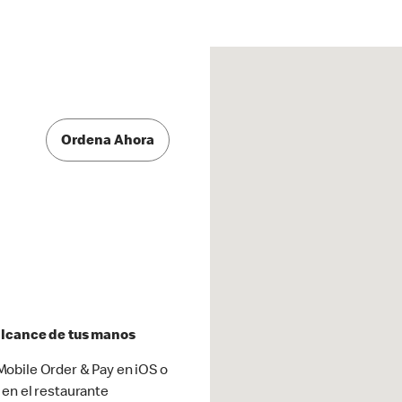
Ordena Ahora
 alcance de tus manos
obile Order & Pay en iOS o
 en el restaurante