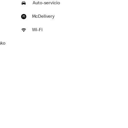
Auto-servicio
McDelivery
Wi-Fi
sko