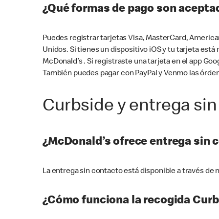
¿Qué formas de pago son aceptad
Puedes registrar tarjetas Visa, MasterCard, America
Unidos. Si tienes un dispositivo iOS y tu tarjeta es
McDonald’s . Si registraste una tarjeta en el app 
También puedes pagar con PayPal y Venmo las órden
Curbside y entrega sin
¿McDonald’s ofrece entrega sin 
La entrega sin contacto está disponible a través d
¿Cómo funciona la recogida Curb