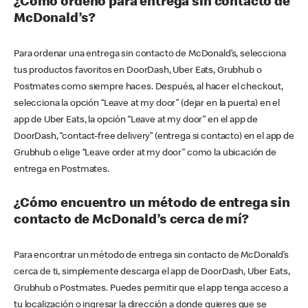
¿Cómo ordeno para entrega sin contacto de
McDonald’s?
Para ordenar una entrega sin contacto de McDonald’s, selecciona
tus productos favoritos en DoorDash, Uber Eats, Grubhub o
Postmates como siempre haces. Después, al hacer el checkout,
selecciona la opción “Leave at my door” (dejar en la puerta) en el
app de Uber Eats, la opción “Leave at my door” en el app de
DoorDash, “contact-free delivery” (entrega si contacto) en el app de
Grubhub o elige “Leave order at my door” como la ubicación de
entrega en Postmates.
¿Cómo encuentro un método de entrega sin
contacto de McDonald’s cerca de mí?
Para encontrar un método de entrega sin contacto de McDonald’s
cerca de ti, simplemente descarga el app de DoorDash, Uber Eats,
Grubhub o Postmates. Puedes permitir que el app tenga acceso a
tu localización o ingresar la dirección a donde quieres que se