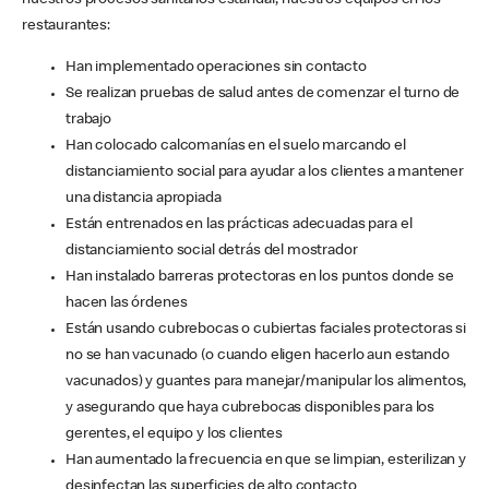
nuestros procesos sanitarios estándar, nuestros equipos en los
restaurantes:
Han implementado operaciones sin contacto
Se realizan pruebas de salud antes de comenzar el turno de
trabajo
Han colocado calcomanías en el suelo marcando el
distanciamiento social para ayudar a los clientes a mantener
una distancia apropiada
Están entrenados en las prácticas adecuadas para el
distanciamiento social detrás del mostrador
Han instalado barreras protectoras en los puntos donde se
hacen las órdenes
Están usando cubrebocas o cubiertas faciales protectoras si
no se han vacunado (o cuando eligen hacerlo aun estando
vacunados) y guantes para manejar/manipular los alimentos,
y asegurando que haya cubrebocas disponibles para los
gerentes, el equipo y los clientes
Han aumentado la frecuencia en que se limpian, esterilizan y
desinfectan las superficies de alto contacto