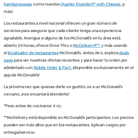
hamburguesas
como nuestra
Quarter Pounder®* with Cheese
, ¡y
más!
Los restaurantes a nivel nacional ofrecen un gran número de
servicios para asegurar que cada cliente tenga una experiencia
agradable. Averigua si alguno de los McDonald’s en tu área está
abierto 24 horas, ofrece Drive Thru o
McDelivery®**
, y más usando
el
localizador de restaurantes
McDonald’s. Antes de ir, explora
deals
page
para ver nuestras ofertas recientes y para hacer tu orden por
adelantado con
Mobile Order & Pay†
, ¡disponible exclusivamente en el
app de McDonald’s!
La próxima vez que quieras darte un gustito, ve a un McDonald’s
cercano, ¡nos encantará atenderte!
*Peso antes de cocinarse: 4 oz.
**McDelivery está disponible en McDonald’s participantes. Los precios
pueden ser más altos que en los restaurantes. Aplican cargos por
entrega/servicio.