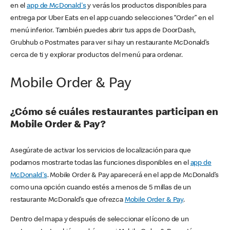
en el
app de McDonald's
y verás los productos disponibles para
entrega por Uber Eats en el app cuando selecciones “Order” en el
menú inferior. También puedes abrir tus apps de DoorDash,
Grubhub o Postmates para ver si hay un restaurante McDonald’s
cerca de ti y explorar productos del menú para ordenar.
Mobile Order & Pay
¿Cómo sé cuáles restaurantes participan en
Mobile Order & Pay?
Asegúrate de activar los servicios de localización para que
podamos mostrarte todas las funciones disponibles en el
app de
McDonald's
. Mobile Order & Pay aparecerá en el app de McDonald’s
como una opción cuando estés a menos de 5 millas de un
restaurante McDonald’s que ofrezca
Mobile Order & Pay
.
Dentro del mapa y después de seleccionar el ícono de un