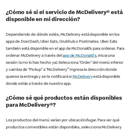
¿Cómo sé si el servicio de McDelivery® está
disponible en mi dirección?
Dependiendo de dónde estés, McDelivery está disponible en los
apps de DoorDash, Uber Eats, Grubhub o Postmates. Uber Eats
también está disponible en el app de McDonald’s para ordenar. Para
ordenar McDelivery a través del
app de McDonald's
, inicia una
sesión (si no lo has hecho ya). Selecciona “Order” del menú inferior
y cambia de “Pickup” a “McDelivery’” Ingresa la dirección donde
quieres la entrega y se te notificará si
McDelivery
está disponible
donde estás a través de nuestro app.
¿Cómo sé qué productos están disponibles
para McDelivery®?
Los productos del menú varían por ubicación/lugar. Para ver qué
productos comestibles están disponibles, selecciona McDelivery