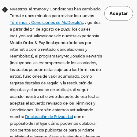
Nuestros Términos y Condiciones han cambiado.
Aceptar
Tómate unos minutos para revisar los nuevos
Términos y Condiciones de McDonald’s
, vigentes
a partir del 24 de agosto de 2026, los cuales
incluyen actualizaciones de nuestra experiencia
Mobile Order & Pay (incluyendo órdenes por
internet o como invitado, cancelaciones y
reembolsos), el programa MyMcDonald’s Rewards
(incluyendo las recompensas de los asociados,
las cuales pueden estar sujetas a los términos de
estos), funciones de valor acumulado, como
tarjetas digitales de regalo, y la resolución de
disputas y el proceso de arbitraje. Al seguir
usando nuestro sitio web después de esa fecha,
aceptas el acuerdo revisado de los Términos y
Condiciones. También estamos actualizando
nuestra
Declaración de Privacidad
con el
propósito de reflejar cómo podemos colaborar
con ciertos socios publicitarios para brindarte