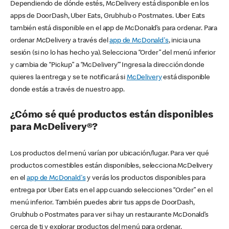
Dependiendo de dónde estés, McDelivery está disponible en los
apps de DoorDash, Uber Eats, Grubhub o Postmates. Uber Eats
también está disponible en el app de McDonald’s para ordenar. Para
ordenar McDelivery a través del
app de McDonald's
, inicia una
sesión (si no lo has hecho ya). Selecciona “Order” del menú inferior
y cambia de “Pickup” a “McDelivery’” Ingresa la dirección donde
quieres la entrega y se te notificará si
McDelivery
está disponible
donde estás a través de nuestro app.
¿Cómo sé qué productos están disponibles
para McDelivery®?
Los productos del menú varían por ubicación/lugar. Para ver qué
productos comestibles están disponibles, selecciona McDelivery
en el
app de McDonald's
y verás los productos disponibles para
entrega por Uber Eats en el app cuando selecciones “Order” en el
menú inferior. También puedes abrir tus apps de DoorDash,
Grubhub o Postmates para ver si hay un restaurante McDonald’s
cerca de ti y explorar productos del menú para ordenar.