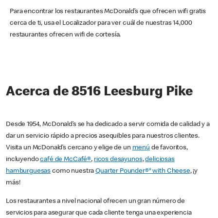
Para encontrar los restaurantes McDonald’s que ofrecen wifi gratis
cerca de ti, usa el Localizador para ver cuál de nuestras 14,000
restaurantes ofrecen wifi de cortesía.
Acerca de 8516 Leesburg Pike
Desde 1954, McDonald’s se ha dedicado a servir comida de calidad y a
dar un servicio rápido a precios asequibles para nuestros clientes.
Visita un McDonald’s cercano y elige de un
menú
de favoritos,
incluyendo
café de McCafé®
,
ricos desayunos
,
deliciosas
hamburguesas
como nuestra
Quarter Pounder®* with Cheese
, ¡y
más!
Los restaurantes a nivel nacional ofrecen un gran número de
servicios para asegurar que cada cliente tenga una experiencia