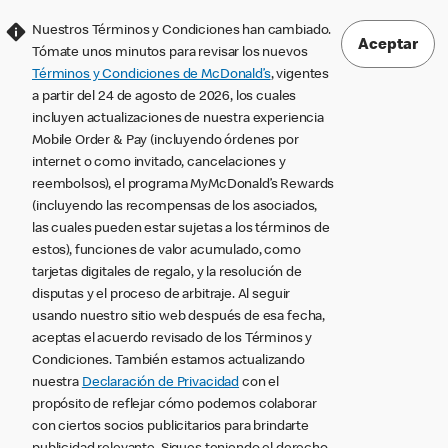
Nuestros Términos y Condiciones han cambiado.
Aceptar
Tómate unos minutos para revisar los nuevos
Términos y Condiciones de McDonald’s
, vigentes
a partir del 24 de agosto de 2026, los cuales
incluyen actualizaciones de nuestra experiencia
Mobile Order & Pay (incluyendo órdenes por
internet o como invitado, cancelaciones y
reembolsos), el programa MyMcDonald’s Rewards
(incluyendo las recompensas de los asociados,
las cuales pueden estar sujetas a los términos de
estos), funciones de valor acumulado, como
tarjetas digitales de regalo, y la resolución de
disputas y el proceso de arbitraje. Al seguir
usando nuestro sitio web después de esa fecha,
aceptas el acuerdo revisado de los Términos y
Condiciones. También estamos actualizando
nuestra
Declaración de Privacidad
con el
propósito de reflejar cómo podemos colaborar
con ciertos socios publicitarios para brindarte