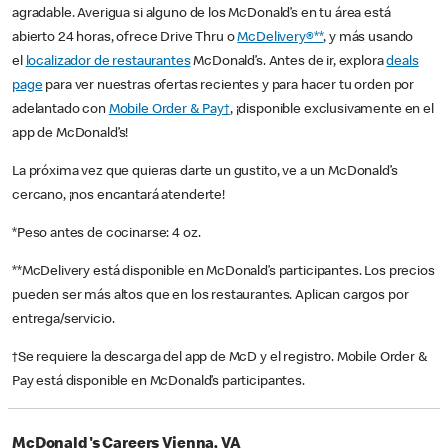
agradable. Averigua si alguno de los McDonald’s en tu área está
abierto 24 horas, ofrece Drive Thru o
McDelivery®**
, y más usando
el
localizador de restaurantes
McDonald’s. Antes de ir, explora
deals
page
para ver nuestras ofertas recientes y para hacer tu orden por
adelantado con
Mobile Order & Pay†
, ¡disponible exclusivamente en el
app de McDonald’s!
La próxima vez que quieras darte un gustito, ve a un McDonald’s
cercano, ¡nos encantará atenderte!
*Peso antes de cocinarse: 4 oz.
**McDelivery está disponible en McDonald’s participantes. Los precios
pueden ser más altos que en los restaurantes. Aplican cargos por
entrega/servicio.
†Se requiere la descarga del app de McD y el registro. Mobile Order &
Pay está disponible en McDonald’s participantes.
McDonald's Careers Vienna, VA