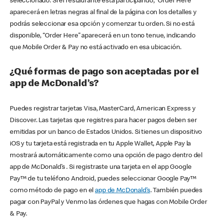
seleccionado. Si el restaurante está participando, “Order Here”
aparecerá en letras negras al final de la página con los detalles y
podrás seleccionar esa opción y comenzar tu orden. Si no está
disponible, “Order Here” aparecerá en un tono tenue, indicando
que Mobile Order & Pay no está activado en esa ubicación.
¿Qué formas de pago son aceptadas por el
app de McDonald’s?
Puedes registrar tarjetas Visa, MasterCard, American Express y
Discover. Las tarjetas que registres para hacer pagos deben ser
emitidas por un banco de Estados Unidos. Si tienes un dispositivo
iOS y tu tarjeta está registrada en tu Apple Wallet, Apple Pay la
mostrará automáticamente como una opción de pago dentro del
app de McDonald’s . Si registraste una tarjeta en el app Google
Pay™ de tu teléfono Android, puedes seleccionar Google Pay™
como método de pago en el
app de McDonald’s
. También puedes
pagar con PayPal y Venmo las órdenes que hagas con Mobile Order
& Pay.