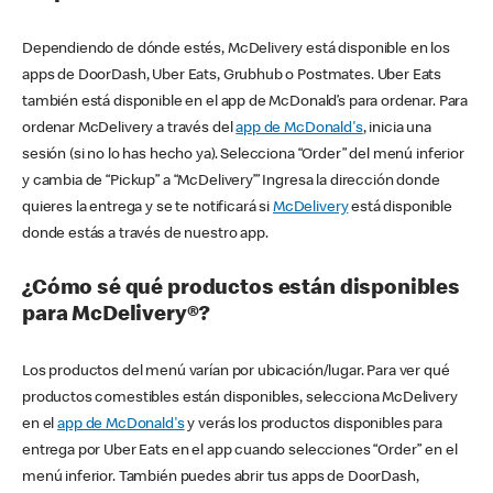
Dependiendo de dónde estés, McDelivery está disponible en los
apps de DoorDash, Uber Eats, Grubhub o Postmates. Uber Eats
también está disponible en el app de McDonald’s para ordenar. Para
ordenar McDelivery a través del
app de McDonald's
, inicia una
sesión (si no lo has hecho ya). Selecciona “Order” del menú inferior
y cambia de “Pickup” a “McDelivery’” Ingresa la dirección donde
quieres la entrega y se te notificará si
McDelivery
está disponible
donde estás a través de nuestro app.
¿Cómo sé qué productos están disponibles
para McDelivery®?
Los productos del menú varían por ubicación/lugar. Para ver qué
productos comestibles están disponibles, selecciona McDelivery
en el
app de McDonald's
y verás los productos disponibles para
entrega por Uber Eats en el app cuando selecciones “Order” en el
menú inferior. También puedes abrir tus apps de DoorDash,