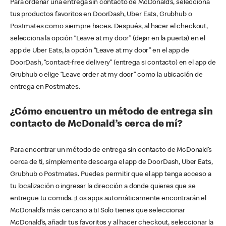
Para ordenar una entrega sin contacto de McDonald’s, selecciona
tus productos favoritos en DoorDash, Uber Eats, Grubhub o
Postmates como siempre haces. Después, al hacer el checkout,
selecciona la opción “Leave at my door” (dejar en la puerta) en el
app de Uber Eats, la opción “Leave at my door” en el app de
DoorDash, “contact-free delivery” (entrega si contacto) en el app de
Grubhub o elige “Leave order at my door” como la ubicación de
entrega en Postmates.
¿Cómo encuentro un método de entrega sin
contacto de McDonald’s cerca de mí?
Para encontrar un método de entrega sin contacto de McDonald’s
cerca de ti, simplemente descarga el app de DoorDash, Uber Eats,
Grubhub o Postmates. Puedes permitir que el app tenga acceso a
tu localización o ingresar la dirección a donde quieres que se
entregue tu comida. ¡Los apps automáticamente encontrarán el
McDonald’s más cercano a ti! Solo tienes que seleccionar
McDonald’s, añadir tus favoritos y al hacer checkout, seleccionar la