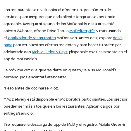
Los restaurantes a nivel nacional ofrecen un gran número de
servicios para asegurar que cada cliente tenga una experiencia
agradable. Averigua si alguno de los McDonald’s en tu área está
abierto 24 horas, ofrece Drive Thru o
McDelivery®**
, y más usando
el
localizador de restaurantes
McDonald’s. Antes de ir, explora
deals
page
para ver nuestras ofertas recientes y para hacer tu orden por
adelantado con
Mobile Order & Pay†
, ¡disponible exclusivamente en el
app de McDonald’s!
La próxima vez que quieras darte un gustito, ve a un McDonald’s
cercano, ¡nos encantará atenderte!
*Peso antes de cocinarse: 4 oz.
**McDelivery está disponible en McDonald’s participantes. Los precios
pueden ser más altos que en los restaurantes. Aplican cargos por
entrega/servicio.
†Se requiere la descarga del app de McD y el registro. Mobile Order &