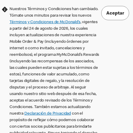
Nuestros Términos y Condiciones han cambiado.
Aceptar
Tómate unos minutos para revisar los nuevos
Términos y Condiciones de McDonald’s
, vigentes
a partir del 24 de agosto de 2026, los cuales
incluyen actualizaciones de nuestra experiencia
Mobile Order & Pay (incluyendo órdenes por
internet o como invitado, cancelaciones y
reembolsos), el programa MyMcDonald’s Rewards
(incluyendo las recompensas de los asociados,
las cuales pueden estar sujetas a los términos de
estos), funciones de valor acumulado, como
tarjetas digitales de regalo, y la resolución de
disputas y el proceso de arbitraje. Al seguir
usando nuestro sitio web después de esa fecha,
aceptas el acuerdo revisado de los Términos y
Condiciones. También estamos actualizando
nuestra
Declaración de Privacidad
con el
propósito de reflejar cómo podemos colaborar
con ciertos socios publicitarios para brindarte