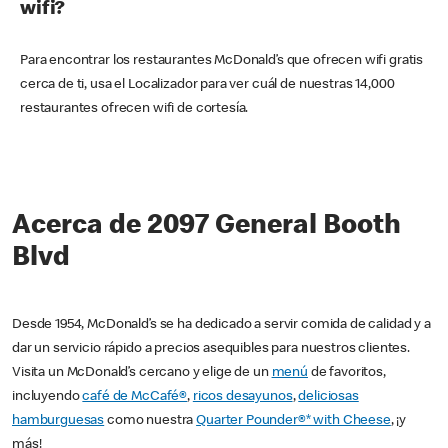
wifi?
Para encontrar los restaurantes McDonald’s que ofrecen wifi gratis
cerca de ti, usa el Localizador para ver cuál de nuestras 14,000
restaurantes ofrecen wifi de cortesía.
Acerca de 2097 General Booth
Blvd
Desde 1954, McDonald’s se ha dedicado a servir comida de calidad y a
dar un servicio rápido a precios asequibles para nuestros clientes.
Visita un McDonald’s cercano y elige de un
menú
de favoritos,
incluyendo
café de McCafé®
,
ricos desayunos
,
deliciosas
hamburguesas
como nuestra
Quarter Pounder®* with Cheese
, ¡y
más!