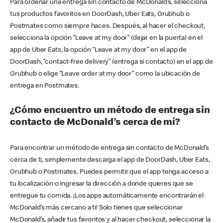
Para ordenar una entrega sin contacto de McDonald’s, selecciona
tus productos favoritos en DoorDash, Uber Eats, Grubhub o
Postmates como siempre haces. Después, al hacer el checkout,
selecciona la opción “Leave at my door” (dejar en la puerta) en el
app de Uber Eats, la opción “Leave at my door” en el app de
DoorDash, “contact-free delivery” (entrega si contacto) en el app de
Grubhub o elige “Leave order at my door” como la ubicación de
entrega en Postmates.
¿Cómo encuentro un método de entrega sin
contacto de McDonald’s cerca de mí?
Para encontrar un método de entrega sin contacto de McDonald’s
cerca de ti, simplemente descarga el app de DoorDash, Uber Eats,
Grubhub o Postmates. Puedes permitir que el app tenga acceso a
tu localización o ingresar la dirección a donde quieres que se
entregue tu comida. ¡Los apps automáticamente encontrarán el
McDonald’s más cercano a ti! Solo tienes que seleccionar
McDonald’s, añadir tus favoritos y al hacer checkout, seleccionar la