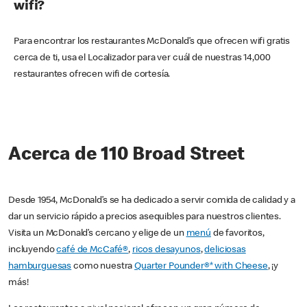
wifi?
Para encontrar los restaurantes McDonald’s que ofrecen wifi gratis
cerca de ti, usa el Localizador para ver cuál de nuestras 14,000
restaurantes ofrecen wifi de cortesía.
Acerca de 110 Broad Street
Desde 1954, McDonald’s se ha dedicado a servir comida de calidad y a
dar un servicio rápido a precios asequibles para nuestros clientes.
Visita un McDonald’s cercano y elige de un
menú
de favoritos,
incluyendo
café de McCafé®
,
ricos desayunos
,
deliciosas
hamburguesas
como nuestra
Quarter Pounder®* with Cheese
, ¡y
más!