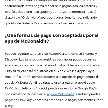
seleccionado. Si el restaurante está participando, “Order Here”
aparecerá en letras negras al final de la página con los detalles y
podrás seleccionar esa opción y comenzar tu orden. Si no está
disponible, “Order Here” aparecerá en un tono tenue, indicando
que Mobile Order & Pay no está activado en esa ubicación.
¿Qué formas de pago son aceptadas por el
app de McDonald’s?
Puedes registrar tarjetas Visa, MasterCard, American Express y
Discover. Las tarjetas que registres para hacer pagos deben ser
emitidas por un banco de Estados Unidos. Si tienes un dispositivo
iOS y tu tarjeta está registrada en tu Apple Wallet, Apple Pay la
mostrará automáticamente como una opción de pago dentro del
app de McDonald’s . Si registraste una tarjeta en el app Google
Pay™ de tu teléfono Android, puedes seleccionar Google Pay™
como método de pago en el
app de McDonald’s
. También puedes
pagar con PayPal y Venmo las órdenes que hagas con Mobile Order
& Pay.