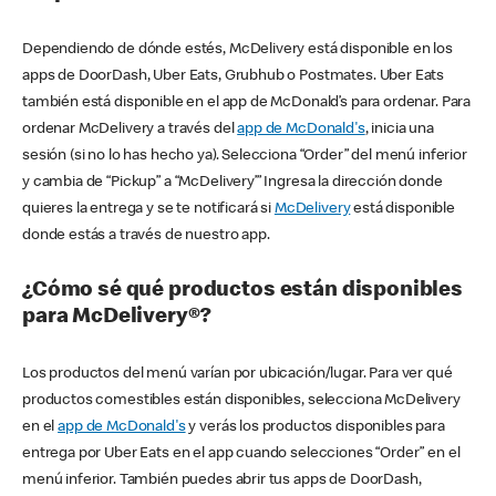
Dependiendo de dónde estés, McDelivery está disponible en los
apps de DoorDash, Uber Eats, Grubhub o Postmates. Uber Eats
también está disponible en el app de McDonald’s para ordenar. Para
ordenar McDelivery a través del
app de McDonald's
, inicia una
sesión (si no lo has hecho ya). Selecciona “Order” del menú inferior
y cambia de “Pickup” a “McDelivery’” Ingresa la dirección donde
quieres la entrega y se te notificará si
McDelivery
está disponible
donde estás a través de nuestro app.
¿Cómo sé qué productos están disponibles
para McDelivery®?
Los productos del menú varían por ubicación/lugar. Para ver qué
productos comestibles están disponibles, selecciona McDelivery
en el
app de McDonald's
y verás los productos disponibles para
entrega por Uber Eats en el app cuando selecciones “Order” en el
menú inferior. También puedes abrir tus apps de DoorDash,