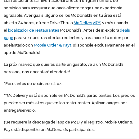
Los restaurantes a nivel nacional ofrecen un gran número de
servicios para asegurar que cada cliente tenga una experiencia
agradable. Averigua si alguno de los McDonald’s en tu área está
abierto 24 horas, ofrece Drive Thru o
McDelivery®**
, y más usando
el
localizador de restaurantes
McDonald’s. Antes de ir, explora
deals
page
para ver nuestras ofertas recientes y para hacer tu orden por
adelantado con
Mobile Order & Pay†
, ¡disponible exclusivamente en el
app de McDonald’s!
La próxima vez que quieras darte un gustito, ve a un McDonald’s
cercano, ¡nos encantará atenderte!
*Peso antes de cocinarse: 4 oz.
**McDelivery está disponible en McDonald’s participantes. Los precios
pueden ser más altos que en los restaurantes. Aplican cargos por
entrega/servicio.
†Se requiere la descarga del app de McD y el registro. Mobile Order &
Pay está disponible en McDonald’s participantes.