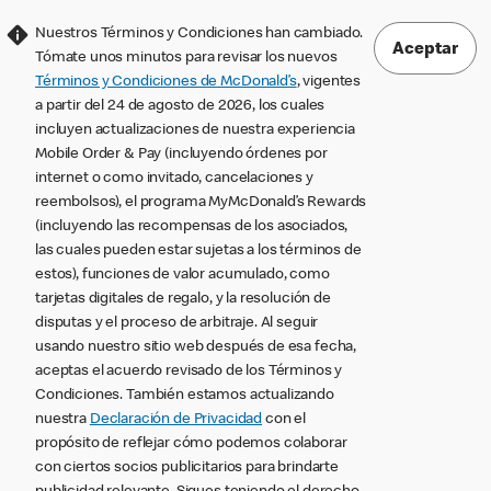
Nuestros Términos y Condiciones han cambiado.
Aceptar
Tómate unos minutos para revisar los nuevos
Términos y Condiciones de McDonald’s
, vigentes
a partir del 24 de agosto de 2026, los cuales
incluyen actualizaciones de nuestra experiencia
Mobile Order & Pay (incluyendo órdenes por
internet o como invitado, cancelaciones y
reembolsos), el programa MyMcDonald’s Rewards
(incluyendo las recompensas de los asociados,
las cuales pueden estar sujetas a los términos de
estos), funciones de valor acumulado, como
tarjetas digitales de regalo, y la resolución de
disputas y el proceso de arbitraje. Al seguir
usando nuestro sitio web después de esa fecha,
aceptas el acuerdo revisado de los Términos y
Condiciones. También estamos actualizando
nuestra
Declaración de Privacidad
con el
propósito de reflejar cómo podemos colaborar
con ciertos socios publicitarios para brindarte