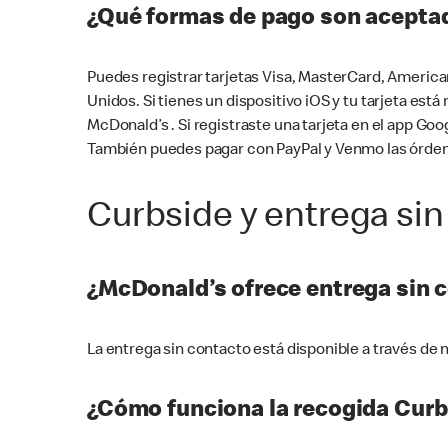
¿Qué formas de pago son aceptad
Puedes registrar tarjetas Visa, MasterCard, America
Unidos. Si tienes un dispositivo iOS y tu tarjeta es
McDonald’s . Si registraste una tarjeta en el app 
También puedes pagar con PayPal y Venmo las órden
Curbside y entrega sin
¿McDonald’s ofrece entrega sin 
La entrega sin contacto está disponible a través d
¿Cómo funciona la recogida Curb