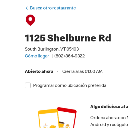
Busca otro restaurante
1125 Shelburne Rd
South Burlington, VT 05403
Cómo llegar
(802) 864-9322
Abierto ahora
•
Cierra a las 01:00 AM
Programar como ubicación preferida
Algo delicioso al
Ordena ahora con M
Android y recógelo