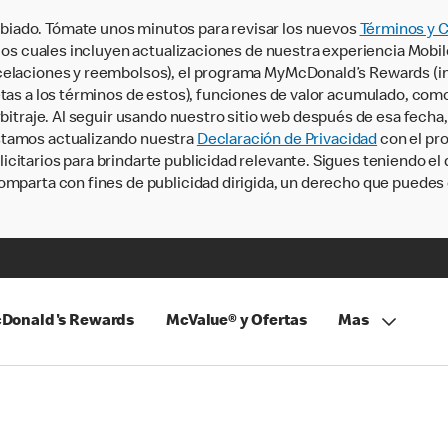
iado. Tómate unos minutos para revisar los nuevos
Términos y 
, los cuales incluyen actualizaciones de nuestra experiencia Mobi
ncelaciones y reembolsos), el programa MyMcDonald’s Rewards (
tas a los términos de estos), funciones de valor acumulado, como 
rbitraje. Al seguir usando nuestro sitio web después de esa fecha
stamos actualizando nuestra
Declaración de Privacidad
con el pro
citarios para brindarte publicidad relevante. Sigues teniendo el
omparta con fines de publicidad dirigida, un derecho que puedes 
Donald's Rewards
McValue® y Ofertas
Mas