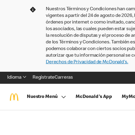
Nuestros Términos y Condiciones han camb
vigentes a partir del 24 de agosto de 2026
órdenes por internet o como invitado, ca
los asociados, las cuales pueden estar suje
la resolución de disputas y el proceso de a
de los Términos y Condiciones. También e
podemos colaborar con ciertos socios publi
autorizar que tu información personal se c
Derechos de Privacidad de McDonald’s.
Idioma
Regístrate
Carreras
Nuestro Menú
McDonald's App
MyMc