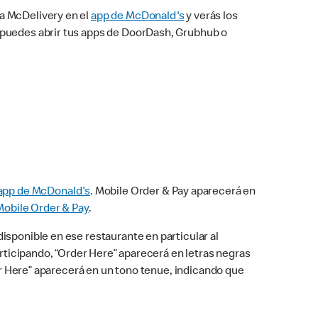
na McDelivery en el
app de McDonald's
y verás los
n puedes abrir tus apps de DoorDash, Grubhub o
app de McDonald's
. Mobile Order & Pay aparecerá en
Mobile Order & Pay
.
isponible en ese restaurante en particular al
articipando, “Order Here” aparecerá en letras negras
der Here” aparecerá en un tono tenue, indicando que