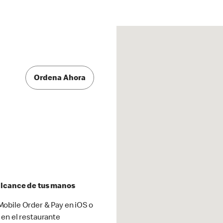
Ordena Ahora
 alcance de tus manos
obile Order & Pay en iOS o
 en el restaurante