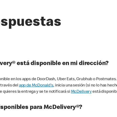
espuestas
very® está disponible en mi dirección?
ible en los apps de DoorDash, Uber Eats, Grubhub o Postmates. 
 través del
app de McDonald's
, inicia una sesión (si no lo has he
 quieres la entrega y se te notificará si
McDelivery
está disponib
sponibles para McDelivery®?