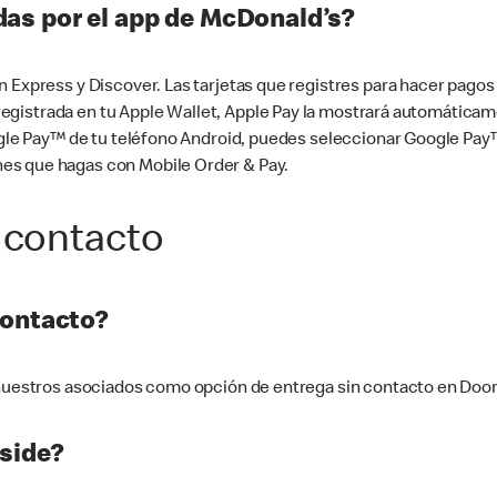
as por el app de McDonald’s?
n Express y Discover. Las tarjetas que registres para hacer pago
tá registrada en tu Apple Wallet, Apple Pay la mostrará automáti
Google Pay™ de tu teléfono Android, puedes seleccionar Google P
es que hagas con Mobile Order & Pay.
 contacto
contacto?
e nuestros asociados como opción de entrega sin contacto en Doo
side?