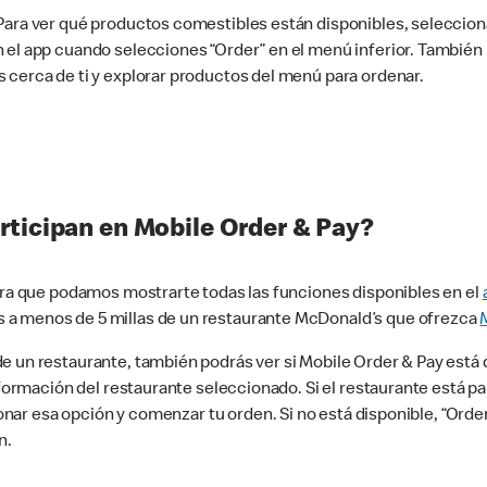
 Para ver qué productos comestibles están disponibles, seleccio
n el app cuando selecciones “Order” en el menú inferior. Tambié
 cerca de ti y explorar productos del menú para ordenar.
rticipan en Mobile Order & Pay?
para que podamos mostrarte todas las funciones disponibles en el
 a menos de 5 millas de un restaurante McDonald’s que ofrezca
 un restaurante, también podrás ver si Mobile Order & Pay está d
información del restaurante seleccionado. Si el restaurante está p
ccionar esa opción y comenzar tu orden. Si no está disponible, “Or
n.