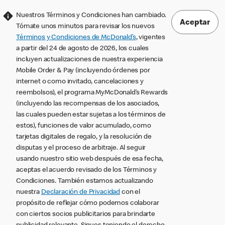
Nuestros Términos y Condiciones han cambiado.
Aceptar
Tómate unos minutos para revisar los nuevos
Términos y Condiciones de McDonald’s
, vigentes
a partir del 24 de agosto de 2026, los cuales
incluyen actualizaciones de nuestra experiencia
Mobile Order & Pay (incluyendo órdenes por
internet o como invitado, cancelaciones y
reembolsos), el programa MyMcDonald’s Rewards
(incluyendo las recompensas de los asociados,
las cuales pueden estar sujetas a los términos de
estos), funciones de valor acumulado, como
tarjetas digitales de regalo, y la resolución de
disputas y el proceso de arbitraje. Al seguir
usando nuestro sitio web después de esa fecha,
aceptas el acuerdo revisado de los Términos y
Condiciones. También estamos actualizando
nuestra
Declaración de Privacidad
con el
propósito de reflejar cómo podemos colaborar
con ciertos socios publicitarios para brindarte