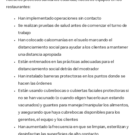
nuestros procesos sanitarios estándar, nuestros equipos en los
restaurantes:
Han implementado operaciones sin contacto
Se realizan pruebas de salud antes de comenzar el turno de
trabajo
Han colocado calcomanías en el suelo marcando el
distanciamiento social para ayudar a los clientes a mantener
una distancia apropiada
Están entrenados en las prácticas adecuadas para el
distanciamiento social detrás del mostrador
Han instalado barreras protectoras en los puntos donde se
hacen las órdenes
Están usando cubrebocas o cubiertas faciales protectoras si
no se han vacunado (o cuando eligen hacerlo aun estando
vacunados) y guantes para manejar/manipular los alimentos,
y asegurando que haya cubrebocas disponibles para los
gerentes, el equipo y los clientes
Han aumentado la frecuencia en que se limpian, esterilizan y
desinfectan las superficies de alto contacto