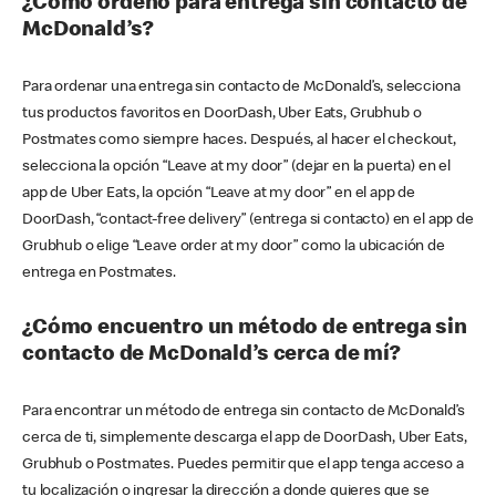
¿Cómo ordeno para entrega sin contacto de
McDonald’s?
Para ordenar una entrega sin contacto de McDonald’s, selecciona
tus productos favoritos en DoorDash, Uber Eats, Grubhub o
Postmates como siempre haces. Después, al hacer el checkout,
selecciona la opción “Leave at my door” (dejar en la puerta) en el
app de Uber Eats, la opción “Leave at my door” en el app de
DoorDash, “contact-free delivery” (entrega si contacto) en el app de
Grubhub o elige “Leave order at my door” como la ubicación de
entrega en Postmates.
¿Cómo encuentro un método de entrega sin
contacto de McDonald’s cerca de mí?
Para encontrar un método de entrega sin contacto de McDonald’s
cerca de ti, simplemente descarga el app de DoorDash, Uber Eats,
Grubhub o Postmates. Puedes permitir que el app tenga acceso a
tu localización o ingresar la dirección a donde quieres que se