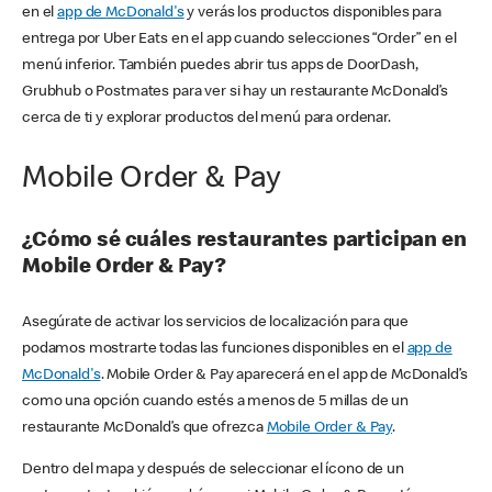
en el
app de McDonald's
y verás los productos disponibles para
entrega por Uber Eats en el app cuando selecciones “Order” en el
menú inferior. También puedes abrir tus apps de DoorDash,
Grubhub o Postmates para ver si hay un restaurante McDonald’s
cerca de ti y explorar productos del menú para ordenar.
Mobile Order & Pay
¿Cómo sé cuáles restaurantes participan en
Mobile Order & Pay?
Asegúrate de activar los servicios de localización para que
podamos mostrarte todas las funciones disponibles en el
app de
McDonald's
. Mobile Order & Pay aparecerá en el app de McDonald’s
como una opción cuando estés a menos de 5 millas de un
restaurante McDonald’s que ofrezca
Mobile Order & Pay
.
Dentro del mapa y después de seleccionar el ícono de un