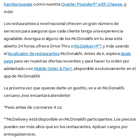
hamburguesas
como nuestra
Quarter Pounder®* with Cheese
, ¡y
más!
Los restaurantes a nivel nacional ofrecen un gran número de
servicios para asegurar que cada cliente tenga una experiencia
agradable. Averigua si alguno de los McDonald’s en tu área está
abierto 24 horas, ofrece Drive Thru o
McDelivery®**
, y más usando
el
localizador de restaurantes
McDonald’s. Antes de ir, explora
deals
page
para ver nuestras ofertas recientes y para hacer tu orden por
adelantado con
Mobile Order & Pay†
, ¡disponible exclusivamente en el
app de McDonald’s!
La próxima vez que quieras darte un gustito, ve a un McDonald’s
cercano, ¡nos encantará atenderte!
*Peso antes de cocinarse: 4 oz.
**McDelivery está disponible en McDonald’s participantes. Los precios
pueden ser más altos que en los restaurantes. Aplican cargos por
entrega/servicio.