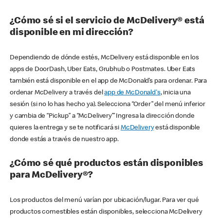
¿Cómo sé si el servicio de McDelivery® está
disponible en mi dirección?
Dependiendo de dónde estés, McDelivery está disponible en los
apps de DoorDash, Uber Eats, Grubhub o Postmates. Uber Eats
también está disponible en el app de McDonald’s para ordenar. Para
ordenar McDelivery a través del
app de McDonald's
, inicia una
sesión (si no lo has hecho ya). Selecciona “Order” del menú inferior
y cambia de “Pickup” a “McDelivery’” Ingresa la dirección donde
quieres la entrega y se te notificará si
McDelivery
está disponible
donde estás a través de nuestro app.
¿Cómo sé qué productos están disponibles
para McDelivery®?
Los productos del menú varían por ubicación/lugar. Para ver qué
productos comestibles están disponibles, selecciona McDelivery