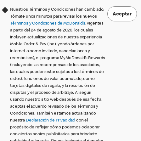
Nuestros Términos y Condiciones han cambiado.
Aceptar
Tómate unos minutos para revisar los nuevos
Términos y Condiciones de McDonald’s
, vigentes
a partir del 24 de agosto de 2026, los cuales
incluyen actualizaciones de nuestra experiencia
Mobile Order & Pay (incluyendo órdenes por
internet o como invitado, cancelaciones y
reembolsos), el programa MyMcDonald’s Rewards
(incluyendo las recompensas de los asociados,
las cuales pueden estar sujetas a los términos de
estos), funciones de valor acumulado, como
tarjetas digitales de regalo, y la resolución de
disputas y el proceso de arbitraje. Al seguir
usando nuestro sitio web después de esa fecha,
aceptas el acuerdo revisado de los Términos y
Condiciones. También estamos actualizando
nuestra
Declaración de Privacidad
con el
propósito de reflejar cómo podemos colaborar
con ciertos socios publicitarios para brindarte