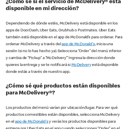
¿Cómo sé si el servicio de McDelivery® está
disponible en mi dirección?
Dependiendo de dónde estés, McDelivery está disponible en los
apps de DoorDash, Uber Eats, Grubhub o Postmates. Uber Eats
también está disponible en el app de McDonald’s para ordenar. Para
ordenar McDelivery a través del
app de McDonald's
, inicia una
sesión (si no lo has hecho ya). Selecciona “Order” del menú inferior
y cambia de “Pickup” a “McDelivery’” Ingresa la dirección donde
quieres la entrega y se te notificará si
McDelivery
está disponible
donde estás a través de nuestro app.
¿Cómo sé qué productos están disponibles
para McDelivery®?
Los productos del menú varían por ubicación/lugar. Para ver qué
productos comestibles están disponibles, selecciona McDelivery
en el
app de McDonald's
y verás los productos disponibles para
entrega por Uber Eats en el app cuando selecciones “Order” en el