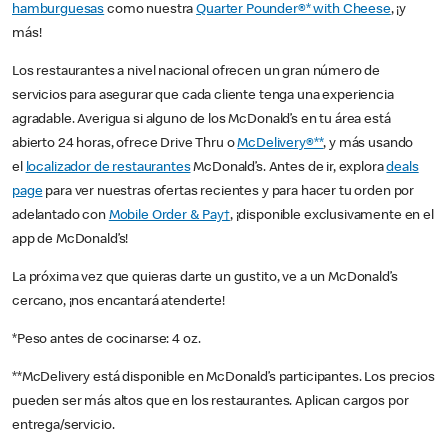
hamburguesas
como nuestra
Quarter Pounder®* with Cheese
, ¡y
más!
Los restaurantes a nivel nacional ofrecen un gran número de
servicios para asegurar que cada cliente tenga una experiencia
agradable. Averigua si alguno de los McDonald’s en tu área está
abierto 24 horas, ofrece Drive Thru o
McDelivery®**
, y más usando
el
localizador de restaurantes
McDonald’s. Antes de ir, explora
deals
page
para ver nuestras ofertas recientes y para hacer tu orden por
adelantado con
Mobile Order & Pay†
, ¡disponible exclusivamente en el
app de McDonald’s!
La próxima vez que quieras darte un gustito, ve a un McDonald’s
cercano, ¡nos encantará atenderte!
*Peso antes de cocinarse: 4 oz.
**McDelivery está disponible en McDonald’s participantes. Los precios
pueden ser más altos que en los restaurantes. Aplican cargos por
entrega/servicio.