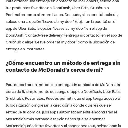
Para ordenar una entrega sin contacto de McDonald’s, selecciona
tus productos favoritos en DoorDash, Uber Eats, Grubhub o
Postmates como siempre haces. Después, al hacer el checkout,
selecciona la opción “Leave at my door” (dejar en la puerta) en el
app de Uber Eats, la opción “Leave at my door” en el app de
DoorDash, “contact-free delivery” (entrega si contacto) en el app de
Grubhub o elige “Leave order at my door” como la ubicación de
entrega en Postmates.
¿Cómo encuentro un método de entrega sin
contacto de McDonald’s cerca de mí?
Para encontrar un método de entrega sin contacto de McDonald’s
cerca de ti, simplemente descarga el app de DoorDash, Uber Eats,
Grubhub o Postmates. Puedes permitir que el app tenga acceso a
tu localización o ingresar la dirección a donde quieres que se
entregue tu comida. ¡Los apps automáticamente encontrarán el
McDonald’s más cercano a ti! Solo tienes que seleccionar
McDonald’s, añadir tus favoritos y al hacer checkout, seleccionar la