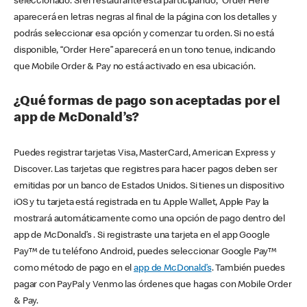
seleccionado. Si el restaurante está participando, “Order Here”
aparecerá en letras negras al final de la página con los detalles y
podrás seleccionar esa opción y comenzar tu orden. Si no está
disponible, “Order Here” aparecerá en un tono tenue, indicando
que Mobile Order & Pay no está activado en esa ubicación.
¿Qué formas de pago son aceptadas por el
app de McDonald’s?
Puedes registrar tarjetas Visa, MasterCard, American Express y
Discover. Las tarjetas que registres para hacer pagos deben ser
emitidas por un banco de Estados Unidos. Si tienes un dispositivo
iOS y tu tarjeta está registrada en tu Apple Wallet, Apple Pay la
mostrará automáticamente como una opción de pago dentro del
app de McDonald’s . Si registraste una tarjeta en el app Google
Pay™ de tu teléfono Android, puedes seleccionar Google Pay™
como método de pago en el
app de McDonald’s
. También puedes
pagar con PayPal y Venmo las órdenes que hagas con Mobile Order
& Pay.