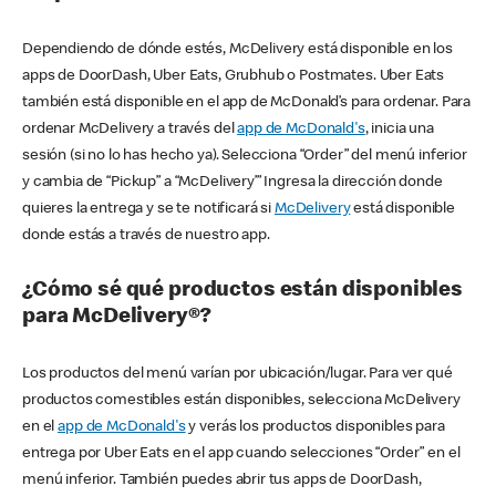
Dependiendo de dónde estés, McDelivery está disponible en los
apps de DoorDash, Uber Eats, Grubhub o Postmates. Uber Eats
también está disponible en el app de McDonald’s para ordenar. Para
ordenar McDelivery a través del
app de McDonald's
, inicia una
sesión (si no lo has hecho ya). Selecciona “Order” del menú inferior
y cambia de “Pickup” a “McDelivery’” Ingresa la dirección donde
quieres la entrega y se te notificará si
McDelivery
está disponible
donde estás a través de nuestro app.
¿Cómo sé qué productos están disponibles
para McDelivery®?
Los productos del menú varían por ubicación/lugar. Para ver qué
productos comestibles están disponibles, selecciona McDelivery
en el
app de McDonald's
y verás los productos disponibles para
entrega por Uber Eats en el app cuando selecciones “Order” en el
menú inferior. También puedes abrir tus apps de DoorDash,