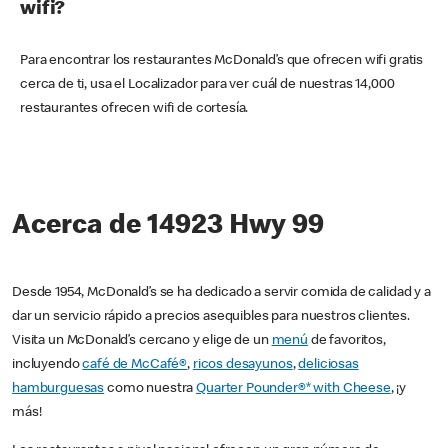
wifi?
Para encontrar los restaurantes McDonald’s que ofrecen wifi gratis
cerca de ti, usa el Localizador para ver cuál de nuestras 14,000
restaurantes ofrecen wifi de cortesía.
Acerca de 14923 Hwy 99
Desde 1954, McDonald’s se ha dedicado a servir comida de calidad y a
dar un servicio rápido a precios asequibles para nuestros clientes.
Visita un McDonald’s cercano y elige de un
menú
de favoritos,
incluyendo
café de McCafé®
,
ricos desayunos
,
deliciosas
hamburguesas
como nuestra
Quarter Pounder®* with Cheese
, ¡y
más!