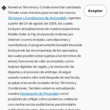
Nuestros Términos y Condiciones han cambiado.
Aceptar
Tómate unos minutos para revisar los nuevos
Términos y Condiciones de McDonald’s
, vigentes
a partir del 24 de agosto de 2026, los cuales
incluyen actualizaciones de nuestra experiencia
Mobile Order & Pay (incluyendo órdenes por
internet o como invitado, cancelaciones y
reembolsos), el programa MyMcDonald’s Rewards
(incluyendo las recompensas de los asociados,
las cuales pueden estar sujetas a los términos de
estos), funciones de valor acumulado, como
tarjetas digitales de regalo, y la resolución de
disputas y el proceso de arbitraje. Al seguir
usando nuestro sitio web después de esa fecha,
aceptas el acuerdo revisado de los Términos y
Condiciones. También estamos actualizando
nuestra
Declaración de Privacidad
con el
propósito de reflejar cómo podemos colaborar
con ciertos socios publicitarios para brindarte