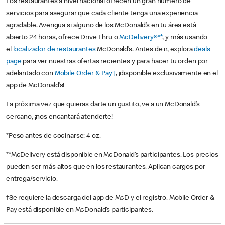
Los restaurantes a nivel nacional ofrecen un gran número de
servicios para asegurar que cada cliente tenga una experiencia
agradable. Averigua si alguno de los McDonald’s en tu área está
abierto 24 horas, ofrece Drive Thru o
McDelivery®**
, y más usando
el
localizador de restaurantes
McDonald’s. Antes de ir, explora
deals
page
para ver nuestras ofertas recientes y para hacer tu orden por
adelantado con
Mobile Order & Pay†
, ¡disponible exclusivamente en el
app de McDonald’s!
La próxima vez que quieras darte un gustito, ve a un McDonald’s
cercano, ¡nos encantará atenderte!
*Peso antes de cocinarse: 4 oz.
**McDelivery está disponible en McDonald’s participantes. Los precios
pueden ser más altos que en los restaurantes. Aplican cargos por
entrega/servicio.
†Se requiere la descarga del app de McD y el registro. Mobile Order &
Pay está disponible en McDonald’s participantes.