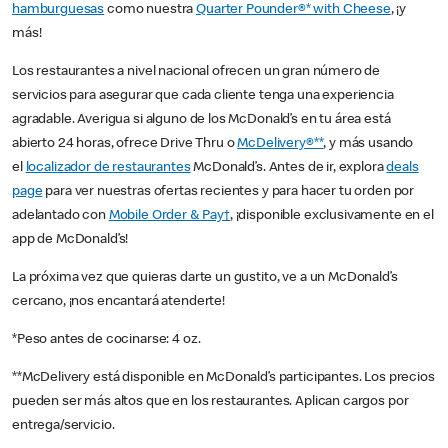
hamburguesas
como nuestra
Quarter Pounder®* with Cheese
, ¡y
más!
Los restaurantes a nivel nacional ofrecen un gran número de
servicios para asegurar que cada cliente tenga una experiencia
agradable. Averigua si alguno de los McDonald’s en tu área está
abierto 24 horas, ofrece Drive Thru o
McDelivery®**
, y más usando
el
localizador de restaurantes
McDonald’s. Antes de ir, explora
deals
page
para ver nuestras ofertas recientes y para hacer tu orden por
adelantado con
Mobile Order & Pay†
, ¡disponible exclusivamente en el
app de McDonald’s!
La próxima vez que quieras darte un gustito, ve a un McDonald’s
cercano, ¡nos encantará atenderte!
*Peso antes de cocinarse: 4 oz.
**McDelivery está disponible en McDonald’s participantes. Los precios
pueden ser más altos que en los restaurantes. Aplican cargos por
entrega/servicio.