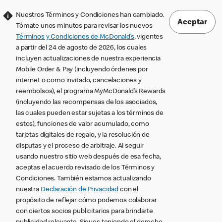
Nuestros Términos y Condiciones han cambiado.
Aceptar
Tómate unos minutos para revisar los nuevos
Términos y Condiciones de McDonald’s
, vigentes
a partir del 24 de agosto de 2026, los cuales
incluyen actualizaciones de nuestra experiencia
Mobile Order & Pay (incluyendo órdenes por
internet o como invitado, cancelaciones y
reembolsos), el programa MyMcDonald’s Rewards
(incluyendo las recompensas de los asociados,
las cuales pueden estar sujetas a los términos de
estos), funciones de valor acumulado, como
tarjetas digitales de regalo, y la resolución de
disputas y el proceso de arbitraje. Al seguir
usando nuestro sitio web después de esa fecha,
aceptas el acuerdo revisado de los Términos y
Condiciones. También estamos actualizando
nuestra
Declaración de Privacidad
con el
propósito de reflejar cómo podemos colaborar
con ciertos socios publicitarios para brindarte