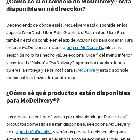
¿Cómo sé si el servicio de McDelivery® está
disponible en mi dirección?
Dependiendo de dónde estés, McDelivery está disponible en los
apps de DoorDash, Uber Eats, Grubhub o Postmates. Uber Eats
también está disponible en el app de McDonald’s para ordenar. Para
ordenar McDelivery a través del
app de McDonald's
, inicia una
sesión (si no lo has hecho ya). Selecciona “Order” del menú inferior
y cambia de “Pickup” a “McDelivery’” Ingresa la dirección donde
quieres la entrega y se te notificará si
McDelivery
está disponible
donde estás a través de nuestro app.
¿Cómo sé qué productos están disponibles
para McDelivery®?
Los productos del menú varían por ubicación/lugar. Para ver qué
productos comestibles están disponibles, selecciona McDelivery
en el
app de McDonald's
y verás los productos disponibles para
entrega por Uber Eats en el app cuando selecciones “Order” en el