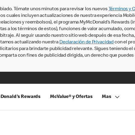
iado. Tómate unos minutos para revisar los nuevos
Términos y 
, los cuales incluyen actualizaciones de nuestra experiencia Mobi
ncelaciones y reembolsos), el programa MyMcDonald’s Rewards (
tas a los términos de estos), funciones de valor acumulado, como 
rbitraje. Al seguir usando nuestro sitio web después de esa fecha
stamos actualizando nuestra
Declaración de Privacidad
con el pro
citarios para brindarte publicidad relevante. Sigues teniendo el
omparta con fines de publicidad dirigida, un derecho que puedes 
Donald's Rewards
McValue® y Ofertas
Mas