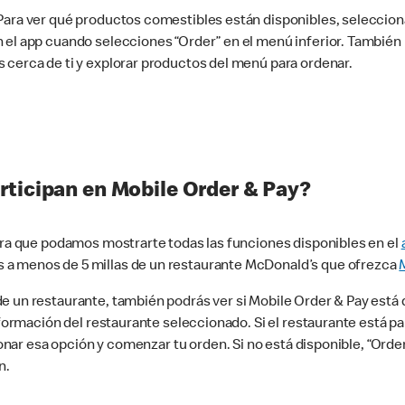
 Para ver qué productos comestibles están disponibles, seleccio
n el app cuando selecciones “Order” en el menú inferior. Tambié
 cerca de ti y explorar productos del menú para ordenar.
rticipan en Mobile Order & Pay?
para que podamos mostrarte todas las funciones disponibles en el
 a menos de 5 millas de un restaurante McDonald’s que ofrezca
 un restaurante, también podrás ver si Mobile Order & Pay está d
información del restaurante seleccionado. Si el restaurante está p
ccionar esa opción y comenzar tu orden. Si no está disponible, “Or
n.