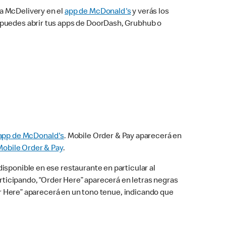
na McDelivery en el
app de McDonald's
y verás los
n puedes abrir tus apps de DoorDash, Grubhub o
app de McDonald's
. Mobile Order & Pay aparecerá en
Mobile Order & Pay
.
isponible en ese restaurante en particular al
articipando, “Order Here” aparecerá en letras negras
der Here” aparecerá en un tono tenue, indicando que