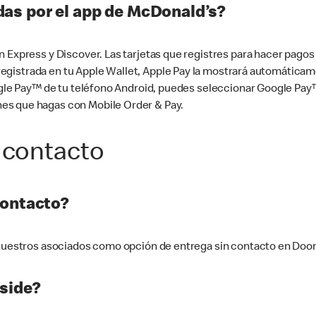
as por el app de McDonald’s?
n Express y Discover. Las tarjetas que registres para hacer pago
tá registrada en tu Apple Wallet, Apple Pay la mostrará automáti
Google Pay™ de tu teléfono Android, puedes seleccionar Google P
es que hagas con Mobile Order & Pay.
 contacto
contacto?
e nuestros asociados como opción de entrega sin contacto en Doo
side?