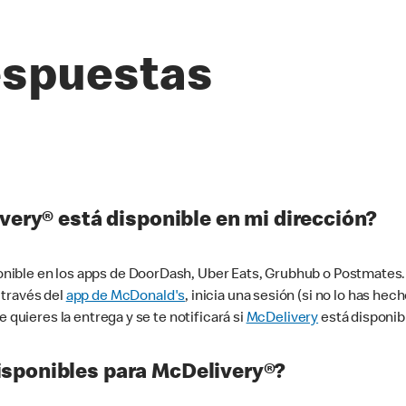
espuestas
very® está disponible en mi dirección?
ible en los apps de DoorDash, Uber Eats, Grubhub o Postmates. 
 través del
app de McDonald's
, inicia una sesión (si no lo has he
 quieres la entrega y se te notificará si
McDelivery
está disponib
sponibles para McDelivery®?