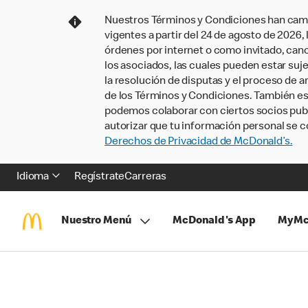
Nuestros Términos y Condiciones han camb
vigentes a partir del 24 de agosto de 2026
órdenes por internet o como invitado, ca
los asociados, las cuales pueden estar suje
la resolución de disputas y el proceso de a
de los Términos y Condiciones. También e
podemos colaborar con ciertos socios publi
autorizar que tu información personal se c
Derechos de Privacidad de McDonald’s.
Idioma
Regístrate
Carreras
Nuestro Menú
McDonald's App
MyMc