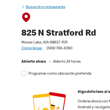
Busca otro restaurante
825 N Stratford Rd
Moses Lake, WA 98837-1511
Cómo llegar
(509) 766-6390
Abierto ahora
•
Abierto 24 horas
Programar como ubicación preferida
Algo delicioso al
Ordena ahora con M
Android y recógelo