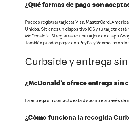
¿Qué formas de pago son aceptad
Puedes registrar tarjetas Visa, MasterCard, America
Unidos. Si tienes un dispositivo iOS y tu tarjeta es
McDonald’s . Si registraste una tarjeta en el app 
También puedes pagar con PayPal y Venmo las órden
Curbside y entrega sin
¿McDonald’s ofrece entrega sin 
La entrega sin contacto está disponible a través d
¿Cómo funciona la recogida Curb