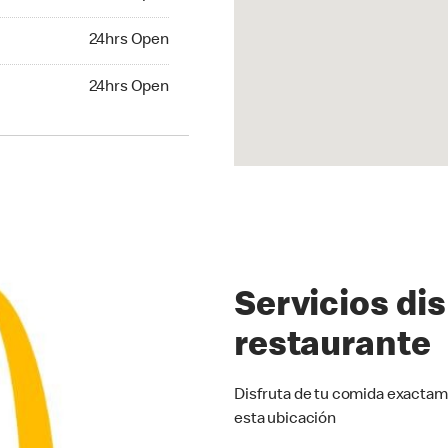
24hrs Open
24hrs Open
hrs Open
24hrs Open
Servicios di
restaurante
Disfruta de tu comida exactam
esta ubicación