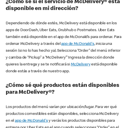
¿Cómo sé si el servicio de McDelivery® está
disponible en mi dirección?
Dependiendo de dónde estés, McDelivery está disponible en los
apps de DoorDash, Uber Eats, Grubhub o Postmates. Uber Eats
también está disponible en el app de McDonald’s para ordenar. Para
ordenar McDelivery a través del
app de McDonald's
, inicia una
sesión (si no lo has hecho ya). Selecciona “Order” del menú inferior
y cambia de “Pickup” a “McDelivery’” Ingresa la dirección donde
quieres la entrega y se te notificará si
McDelivery
está disponible
donde estás a través de nuestro app.
¿Cómo sé qué productos están disponibles
para McDelivery®?
Los productos del menú varían por ubicación/lugar. Para ver qué
productos comestibles están disponibles, selecciona McDelivery
en el
app de McDonald's
y verás los productos disponibles para
entrega por Uber Eats en el app cuando selecciones “Order” en el