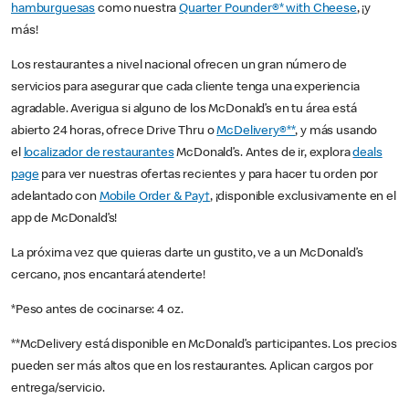
hamburguesas
como nuestra
Quarter Pounder®* with Cheese
, ¡y
más!
Los restaurantes a nivel nacional ofrecen un gran número de
servicios para asegurar que cada cliente tenga una experiencia
agradable. Averigua si alguno de los McDonald’s en tu área está
abierto 24 horas, ofrece Drive Thru o
McDelivery®**
, y más usando
el
localizador de restaurantes
McDonald’s. Antes de ir, explora
deals
page
para ver nuestras ofertas recientes y para hacer tu orden por
adelantado con
Mobile Order & Pay†
, ¡disponible exclusivamente en el
app de McDonald’s!
La próxima vez que quieras darte un gustito, ve a un McDonald’s
cercano, ¡nos encantará atenderte!
*Peso antes de cocinarse: 4 oz.
**McDelivery está disponible en McDonald’s participantes. Los precios
pueden ser más altos que en los restaurantes. Aplican cargos por
entrega/servicio.