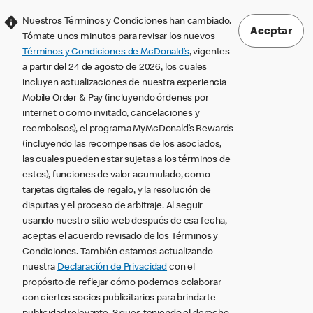
Nuestros Términos y Condiciones han cambiado.
Aceptar
Tómate unos minutos para revisar los nuevos
Términos y Condiciones de McDonald’s
, vigentes
a partir del 24 de agosto de 2026, los cuales
incluyen actualizaciones de nuestra experiencia
Mobile Order & Pay (incluyendo órdenes por
internet o como invitado, cancelaciones y
reembolsos), el programa MyMcDonald’s Rewards
(incluyendo las recompensas de los asociados,
las cuales pueden estar sujetas a los términos de
estos), funciones de valor acumulado, como
tarjetas digitales de regalo, y la resolución de
disputas y el proceso de arbitraje. Al seguir
usando nuestro sitio web después de esa fecha,
aceptas el acuerdo revisado de los Términos y
Condiciones. También estamos actualizando
nuestra
Declaración de Privacidad
con el
propósito de reflejar cómo podemos colaborar
con ciertos socios publicitarios para brindarte