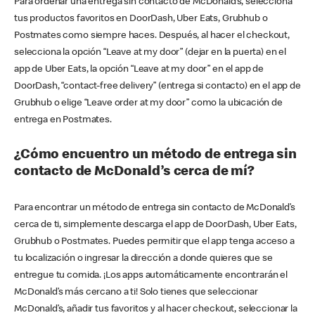
Para ordenar una entrega sin contacto de McDonald’s, selecciona
tus productos favoritos en DoorDash, Uber Eats, Grubhub o
Postmates como siempre haces. Después, al hacer el checkout,
selecciona la opción “Leave at my door” (dejar en la puerta) en el
app de Uber Eats, la opción “Leave at my door” en el app de
DoorDash, “contact-free delivery” (entrega si contacto) en el app de
Grubhub o elige “Leave order at my door” como la ubicación de
entrega en Postmates.
¿Cómo encuentro un método de entrega sin
contacto de McDonald’s cerca de mí?
Para encontrar un método de entrega sin contacto de McDonald’s
cerca de ti, simplemente descarga el app de DoorDash, Uber Eats,
Grubhub o Postmates. Puedes permitir que el app tenga acceso a
tu localización o ingresar la dirección a donde quieres que se
entregue tu comida. ¡Los apps automáticamente encontrarán el
McDonald’s más cercano a ti! Solo tienes que seleccionar
McDonald’s, añadir tus favoritos y al hacer checkout, seleccionar la