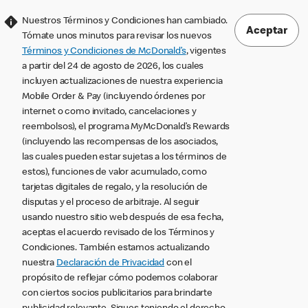
Nuestros Términos y Condiciones han cambiado.
Aceptar
Tómate unos minutos para revisar los nuevos
Términos y Condiciones de McDonald’s
, vigentes
a partir del 24 de agosto de 2026, los cuales
incluyen actualizaciones de nuestra experiencia
Mobile Order & Pay (incluyendo órdenes por
internet o como invitado, cancelaciones y
reembolsos), el programa MyMcDonald’s Rewards
(incluyendo las recompensas de los asociados,
las cuales pueden estar sujetas a los términos de
estos), funciones de valor acumulado, como
tarjetas digitales de regalo, y la resolución de
disputas y el proceso de arbitraje. Al seguir
usando nuestro sitio web después de esa fecha,
aceptas el acuerdo revisado de los Términos y
Condiciones. También estamos actualizando
nuestra
Declaración de Privacidad
con el
propósito de reflejar cómo podemos colaborar
con ciertos socios publicitarios para brindarte