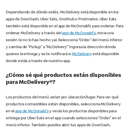
Dependiendo de dónde estés, McDelivery está disponible en los
apps de DoorDash, Uber Eats, Grubhub o Postmates. Uber Eats
también está disponible en el app de McDonald’s para ordenar. Para
ordenar McDelivery a través del
app de McDonald's
, inicia una
sesión (si no lo has hecho ya). Selecciona “Order” del menú inferior
y cambia de “Pickup” a “McDelivery’” Ingresa la dirección donde
quieres la entrega y se te notificará si
McDelivery
está disponible
donde estás a través de nuestro app.
¿Cómo sé qué productos están disponibles
para McDelivery®?
Los productos del menú varían por ubicación/lugar. Para ver qué
productos comestibles están disponibles, selecciona McDelivery
en el
app de McDonald's
y verás los productos disponibles para
entrega por Uber Eats en el app cuando selecciones “Order” en el
menú inferior. También puedes abrir tus apps de DoorDash,