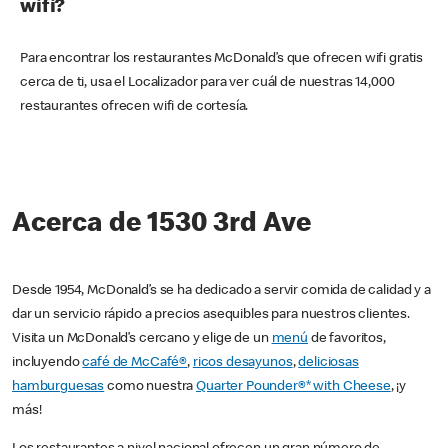
wifi?
Para encontrar los restaurantes McDonald’s que ofrecen wifi gratis
cerca de ti, usa el Localizador para ver cuál de nuestras 14,000
restaurantes ofrecen wifi de cortesía.
Acerca de 1530 3rd Ave
Desde 1954, McDonald’s se ha dedicado a servir comida de calidad y a
dar un servicio rápido a precios asequibles para nuestros clientes.
Visita un McDonald’s cercano y elige de un
menú
de favoritos,
incluyendo
café de McCafé®
,
ricos desayunos
,
deliciosas
hamburguesas
como nuestra
Quarter Pounder®* with Cheese
, ¡y
más!