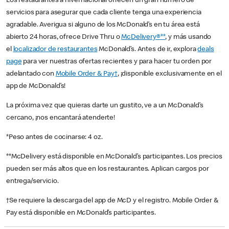
Los restaurantes a nivel nacional ofrecen un gran número de
servicios para asegurar que cada cliente tenga una experiencia
agradable. Averigua si alguno de los McDonald’s en tu área está
abierto 24 horas, ofrece Drive Thru o
McDelivery®**
, y más usando
el
localizador de restaurantes
McDonald’s. Antes de ir, explora
deals
page
para ver nuestras ofertas recientes y para hacer tu orden por
adelantado con
Mobile Order & Pay†
, ¡disponible exclusivamente en el
app de McDonald’s!
La próxima vez que quieras darte un gustito, ve a un McDonald’s
cercano, ¡nos encantará atenderte!
*Peso antes de cocinarse: 4 oz.
**McDelivery está disponible en McDonald’s participantes. Los precios
pueden ser más altos que en los restaurantes. Aplican cargos por
entrega/servicio.
†Se requiere la descarga del app de McD y el registro. Mobile Order &
Pay está disponible en McDonald’s participantes.