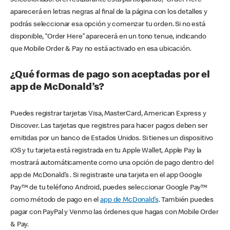
seleccionado. Si el restaurante está participando, “Order Here”
aparecerá en letras negras al final de la página con los detalles y
podrás seleccionar esa opción y comenzar tu orden. Si no está
disponible, “Order Here” aparecerá en un tono tenue, indicando
que Mobile Order & Pay no está activado en esa ubicación.
¿Qué formas de pago son aceptadas por el
app de McDonald’s?
Puedes registrar tarjetas Visa, MasterCard, American Express y
Discover. Las tarjetas que registres para hacer pagos deben ser
emitidas por un banco de Estados Unidos. Si tienes un dispositivo
iOS y tu tarjeta está registrada en tu Apple Wallet, Apple Pay la
mostrará automáticamente como una opción de pago dentro del
app de McDonald’s . Si registraste una tarjeta en el app Google
Pay™ de tu teléfono Android, puedes seleccionar Google Pay™
como método de pago en el
app de McDonald’s
. También puedes
pagar con PayPal y Venmo las órdenes que hagas con Mobile Order
& Pay.