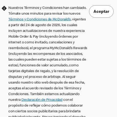
Nuestros Términos y Condiciones han cambiado.
Aceptar
Tómate unos minutos para revisar los nuevos
Términos y Condiciones de McDonald’s
, vigentes
a partir del 24 de agosto de 2026, los cuales
incluyen actualizaciones de nuestra experiencia
Mobile Order & Pay (incluyendo órdenes por
internet o como invitado, cancelaciones y
reembolsos), el programa MyMcDonald’s Rewards
(incluyendo las recompensas de los asociados,
las cuales pueden estar sujetas a los términos de
estos), funciones de valor acumulado, como
tarjetas digitales de regalo, y la resolución de
disputas y el proceso de arbitraje. Al seguir
usando nuestro sitio web después de esa fecha,
aceptas el acuerdo revisado de los Términos y
Condiciones. También estamos actualizando
nuestra
Declaración de Privacidad
con el
propósito de reflejar cómo podemos colaborar
con ciertos socios publicitarios para brindarte