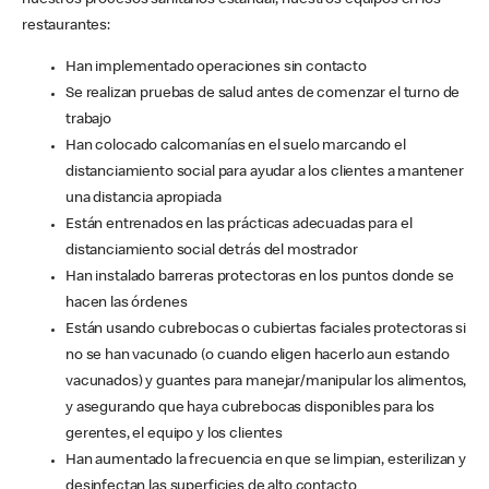
nuestros procesos sanitarios estándar, nuestros equipos en los
restaurantes:
Han implementado operaciones sin contacto
Se realizan pruebas de salud antes de comenzar el turno de
trabajo
Han colocado calcomanías en el suelo marcando el
distanciamiento social para ayudar a los clientes a mantener
una distancia apropiada
Están entrenados en las prácticas adecuadas para el
distanciamiento social detrás del mostrador
Han instalado barreras protectoras en los puntos donde se
hacen las órdenes
Están usando cubrebocas o cubiertas faciales protectoras si
no se han vacunado (o cuando eligen hacerlo aun estando
vacunados) y guantes para manejar/manipular los alimentos,
y asegurando que haya cubrebocas disponibles para los
gerentes, el equipo y los clientes
Han aumentado la frecuencia en que se limpian, esterilizan y
desinfectan las superficies de alto contacto