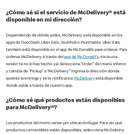
¿Cómo sé si el servicio de McDelivery® está
disponible en mi dirección?
Dependiendo de dónde estés, McDelivery está disponible en los
apps de DoorDash, Uber Eats, Grubhub o Postmates. Uber Eats
también está disponible en el app de McDonald’s para ordenar. Para
ordenar McDelivery a través del
app de McDonald's
, inicia una
sesión (si no lo has hecho ya). Selecciona “Order” del menú inferior
y cambia de “Pickup” a “McDelivery’” Ingresa la dirección donde
quieres la entrega y se te notificará si
McDelivery
está disponible
donde estás a través de nuestro app.
¿Cómo sé qué productos están disponibles
para McDelivery®?
Los productos del menú varían por ubicación/lugar. Para ver qué
productos comestibles están disponibles, selecciona McDelivery