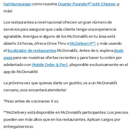
hamburguesas
como nuestra
Quarter Pounder®* with Cheese
, ¡y
más!
Los restaurantes a nivel nacional ofrecen un gran número de
servicios para asegurar que cada cliente tenga una experiencia
agradable. Averigua si alguno de los McDonald’s en tu área está
abierto 24 horas, ofrece Drive Thru o
McDelivery®**
, y más usando
el
localizador de restaurantes
McDonald’s. Antes de ir, explora
deals
page
para ver nuestras ofertas recientes y para hacer tu orden por
adelantado con
Mobile Order & Pay†
, ¡disponible exclusivamente en el
app de McDonald’s!
La próxima vez que quieras darte un gustito, ve a un McDonald’s
cercano, ¡nos encantará atenderte!
*Peso antes de cocinarse: 4 oz.
**McDelivery está disponible en McDonald’s participantes. Los precios
pueden ser más altos que en los restaurantes. Aplican cargos por
entrega/servicio.