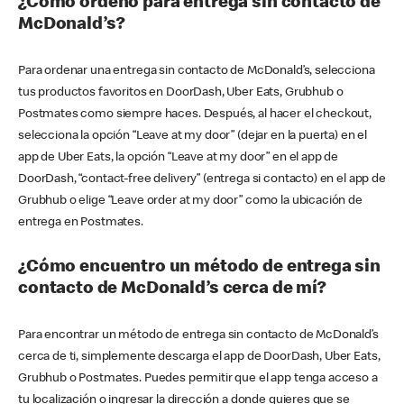
¿Cómo ordeno para entrega sin contacto de
McDonald’s?
Para ordenar una entrega sin contacto de McDonald’s, selecciona
tus productos favoritos en DoorDash, Uber Eats, Grubhub o
Postmates como siempre haces. Después, al hacer el checkout,
selecciona la opción “Leave at my door” (dejar en la puerta) en el
app de Uber Eats, la opción “Leave at my door” en el app de
DoorDash, “contact-free delivery” (entrega si contacto) en el app de
Grubhub o elige “Leave order at my door” como la ubicación de
entrega en Postmates.
¿Cómo encuentro un método de entrega sin
contacto de McDonald’s cerca de mí?
Para encontrar un método de entrega sin contacto de McDonald’s
cerca de ti, simplemente descarga el app de DoorDash, Uber Eats,
Grubhub o Postmates. Puedes permitir que el app tenga acceso a
tu localización o ingresar la dirección a donde quieres que se