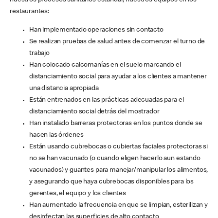
nuestros procesos sanitarios estándar, nuestros equipos en los
restaurantes:
Han implementado operaciones sin contacto
Se realizan pruebas de salud antes de comenzar el turno de
trabajo
Han colocado calcomanías en el suelo marcando el
distanciamiento social para ayudar a los clientes a mantener
una distancia apropiada
Están entrenados en las prácticas adecuadas para el
distanciamiento social detrás del mostrador
Han instalado barreras protectoras en los puntos donde se
hacen las órdenes
Están usando cubrebocas o cubiertas faciales protectoras si
no se han vacunado (o cuando eligen hacerlo aun estando
vacunados) y guantes para manejar/manipular los alimentos,
y asegurando que haya cubrebocas disponibles para los
gerentes, el equipo y los clientes
Han aumentado la frecuencia en que se limpian, esterilizan y
desinfectan las superficies de alto contacto