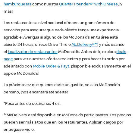
hamburguesas
como nuestra
Quarter Pounder®* with Cheese
, ¡y
más!
Los restaurantes a nivel nacional ofrecen un gran número de
servicios para asegurar que cada cliente tenga una experiencia
agradable. Averigua si alguno de los McDonald’s en tu área está
abierto 24 horas, ofrece Drive Thru o
McDelivery®**
, y más usando
el
localizador de restaurantes
McDonald’s. Antes de ir, explora
deals
page
para ver nuestras ofertas recientes y para hacer tu orden por
adelantado con
Mobile Order & Pay†
, ¡disponible exclusivamente en el
app de McDonald’s!
La próxima vez que quieras darte un gustito, ve a un McDonald’s
cercano, ¡nos encantará atenderte!
*Peso antes de cocinarse: 4 oz.
**McDelivery está disponible en McDonald’s participantes. Los precios
pueden ser más altos que en los restaurantes. Aplican cargos por
entrega/servicio.