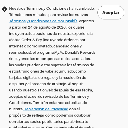
Nuestros Términos y Condiciones han cambiado.
Aceptar
Tómate unos minutos para revisar los nuevos
Términos y Condiciones de McDonald’s
, vigentes
a partir del 24 de agosto de 2026, los cuales
incluyen actualizaciones de nuestra experiencia
Mobile Order & Pay (incluyendo órdenes por
internet o como invitado, cancelaciones y
reembolsos), el programa MyMcDonald’s Rewards
(incluyendo las recompensas de los asociados,
las cuales pueden estar sujetas a los términos de
estos), funciones de valor acumulado, como
tarjetas digitales de regalo, y la resolución de
disputas y el proceso de arbitraje. Al seguir
usando nuestro sitio web después de esa fecha,
aceptas el acuerdo revisado de los Términos y
Condiciones. También estamos actualizando
nuestra
Declaración de Privacidad
con el
propósito de reflejar cómo podemos colaborar
con ciertos socios publicitarios para brindarte