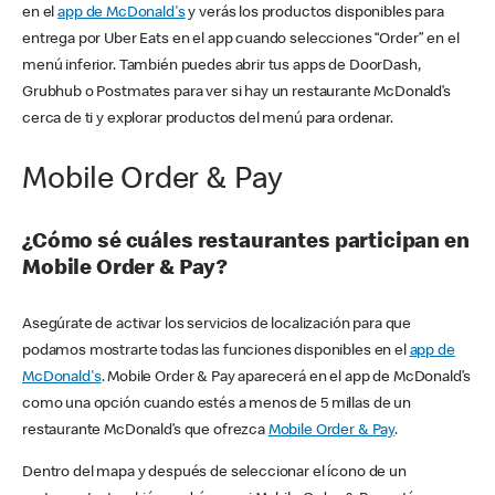
en el
app de McDonald's
y verás los productos disponibles para
entrega por Uber Eats en el app cuando selecciones “Order” en el
menú inferior. También puedes abrir tus apps de DoorDash,
Grubhub o Postmates para ver si hay un restaurante McDonald’s
cerca de ti y explorar productos del menú para ordenar.
Mobile Order & Pay
¿Cómo sé cuáles restaurantes participan en
Mobile Order & Pay?
Asegúrate de activar los servicios de localización para que
podamos mostrarte todas las funciones disponibles en el
app de
McDonald's
. Mobile Order & Pay aparecerá en el app de McDonald’s
como una opción cuando estés a menos de 5 millas de un
restaurante McDonald’s que ofrezca
Mobile Order & Pay
.
Dentro del mapa y después de seleccionar el ícono de un