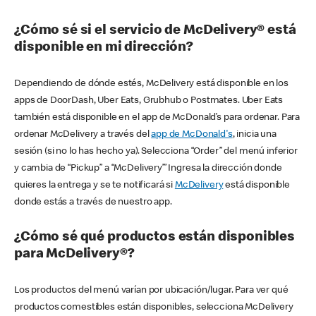
¿Cómo sé si el servicio de McDelivery® está
disponible en mi dirección?
Dependiendo de dónde estés, McDelivery está disponible en los
apps de DoorDash, Uber Eats, Grubhub o Postmates. Uber Eats
también está disponible en el app de McDonald’s para ordenar. Para
ordenar McDelivery a través del
app de McDonald's
, inicia una
sesión (si no lo has hecho ya). Selecciona “Order” del menú inferior
y cambia de “Pickup” a “McDelivery’” Ingresa la dirección donde
quieres la entrega y se te notificará si
McDelivery
está disponible
donde estás a través de nuestro app.
¿Cómo sé qué productos están disponibles
para McDelivery®?
Los productos del menú varían por ubicación/lugar. Para ver qué
productos comestibles están disponibles, selecciona McDelivery