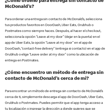
¿Cómo ordeno para entrega sin contacto de
McDonald’s?
Para ordenar una entrega sin contacto de McDonald’s, selecciona
tus productos favoritos en DoorDash, Uber Eats, Grubhub o
Postmates como siempre haces. Después, al hacer el checkout,
selecciona la opción “Leave at my door” (dejar en la puerta) en el
app de Uber Eats, la opción “Leave at my door” en el app de
DoorDash, “contact-free delivery” (entrega si contacto) en el app de
Grubhub o elige “Leave order at my door” como la ubicación de
entrega en Postmates.
¿Cómo encuentro un método de entrega sin
contacto de McDonald’s cerca de mí?
Para encontrar un método de entrega sin contacto de McDonald’s
cerca de ti, simplemente descarga el app de DoorDash, Uber Eats,
Grubhub o Postmates. Puedes permitir que el app tenga acceso a
tu localización o ingresar la dirección a donde quieres que se