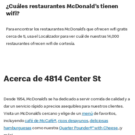
¿Cuáles restaurantes McDonald’s tienen
wifi?
Para encontrar los restaurantes McDonald’s que ofrecen wifi gratis
cerca de ti, usa el Localizador para ver cuál de nuestras 14,000
restaurantes ofrecen wifi de cortesía.
Acerca de 4814 Center St
Desde 1954, McDonald’s se ha dedicado a servir comida de calidad y a
dar un servicio rápido a precios asequibles para nuestros clientes.
Visita un McDonald’s cercano y elige de un
menú
de favoritos,
incluyendo
café de McCafé®
,
ricos desayunos
,
deliciosas
hamburguesas
como nuestra
Quarter Pounder®* with Cheese
, ¡y