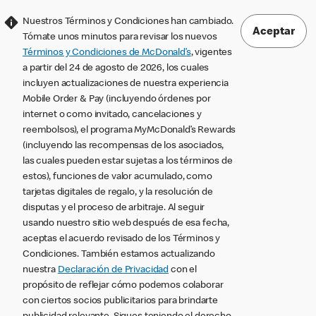
Nuestros Términos y Condiciones han cambiado.
Aceptar
Tómate unos minutos para revisar los nuevos
Términos y Condiciones de McDonald’s
, vigentes
a partir del 24 de agosto de 2026, los cuales
incluyen actualizaciones de nuestra experiencia
Mobile Order & Pay (incluyendo órdenes por
internet o como invitado, cancelaciones y
reembolsos), el programa MyMcDonald’s Rewards
(incluyendo las recompensas de los asociados,
las cuales pueden estar sujetas a los términos de
estos), funciones de valor acumulado, como
tarjetas digitales de regalo, y la resolución de
disputas y el proceso de arbitraje. Al seguir
usando nuestro sitio web después de esa fecha,
aceptas el acuerdo revisado de los Términos y
Condiciones. También estamos actualizando
nuestra
Declaración de Privacidad
con el
propósito de reflejar cómo podemos colaborar
con ciertos socios publicitarios para brindarte