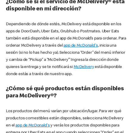
¿Cómo sé si el servicio de McDelivery® está
disponible en mi dirección?
Dependiendo de dónde estés, McDelivery está disponible en los
apps de DoorDash, Uber Eats, Grubhub o Postmates. Uber Eats
también está disponible en el app de McDonald’s para ordenar. Para
ordenar McDelivery a través del
app de McDonald's
, inicia una
sesión (si no lo has hecho ya). Selecciona “Order” del menú inferior
y cambia de “Pickup” a “McDelivery’” Ingresa la dirección donde
quieres la entrega y se te notificará si
McDelivery
está disponible
donde estás a través de nuestro app.
¿Cómo sé qué productos están disponibles
para McDelivery®?
Los productos del menú varían por ubicación/lugar. Para ver qué
productos comestibles están disponibles, selecciona McDelivery
en el
app de McDonald's
y verás los productos disponibles para
entrega por Uber Eats en el app cuando selecciones “Order” en el