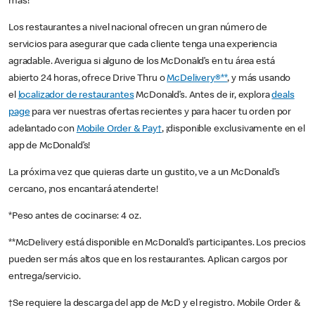
más!
Los restaurantes a nivel nacional ofrecen un gran número de
servicios para asegurar que cada cliente tenga una experiencia
agradable. Averigua si alguno de los McDonald’s en tu área está
abierto 24 horas, ofrece Drive Thru o
McDelivery®**
, y más usando
el
localizador de restaurantes
McDonald’s. Antes de ir, explora
deals
page
para ver nuestras ofertas recientes y para hacer tu orden por
adelantado con
Mobile Order & Pay†
, ¡disponible exclusivamente en el
app de McDonald’s!
La próxima vez que quieras darte un gustito, ve a un McDonald’s
cercano, ¡nos encantará atenderte!
*Peso antes de cocinarse: 4 oz.
**McDelivery está disponible en McDonald’s participantes. Los precios
pueden ser más altos que en los restaurantes. Aplican cargos por
entrega/servicio.
†Se requiere la descarga del app de McD y el registro. Mobile Order &