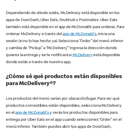
Dependiendo de dónde estés, McDelivery está disponible en los
apps de DoorDash, Uber Eats, Grubhub o Postmates. Uber Eats
también está disponible en el app de McDonald’s para ordenar. Para
ordenar McDelivery a través del
app de McDonald's
, inicia una
sesión (si no lo has hecho ya). Selecciona “Order” del menú inferior
y cambia de “Pickup” a “McDelivery’” Ingresa la dirección donde
quieres la entrega y se te notificará si
McDelivery
está disponible
donde estás a través de nuestro app.
¿Cómo sé qué productos están disponibles
para McDelivery®?
Los productos del menú varían por ubicación/lugar. Para ver qué
productos comestibles están disponibles, selecciona McDelivery
en el
app de McDonald's
y verás los productos disponibles para
entrega por Uber Eats en el app cuando selecciones “Order” en el
menú inferior. También puedes abrir tus apps de DoorDash,