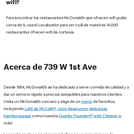
wifi?
Para encontrar los restaurantes McDonald’s que ofrecen wifi gratis
cerca de ti, usa el Localizador para ver cuál de nuestras 14,000
restaurantes ofrecen wifi de cortesía.
Acerca de 739 W 1st Ave
Desde 1954, McDonald’s se ha dedicado a servir comida de calidad y a
dar un servicio rápido a precios asequibles para nuestros clientes.
Visita un McDonald’s cercano y elige de un
menú
de favoritos,
incluyendo
café de McCafé®
,
ricos desayunos
,
deliciosas
hamburguesas
como nuestra
Quarter Pounder®* with Cheese
, ¡y
más!