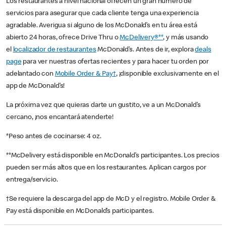
Los restaurantes a nivel nacional ofrecen un gran número de
servicios para asegurar que cada cliente tenga una experiencia
agradable. Averigua si alguno de los McDonald’s en tu área está
abierto 24 horas, ofrece Drive Thru o
McDelivery®**
, y más usando
el
localizador de restaurantes
McDonald’s. Antes de ir, explora
deals
page
para ver nuestras ofertas recientes y para hacer tu orden por
adelantado con
Mobile Order & Pay†
, ¡disponible exclusivamente en el
app de McDonald’s!
La próxima vez que quieras darte un gustito, ve a un McDonald’s
cercano, ¡nos encantará atenderte!
*Peso antes de cocinarse: 4 oz.
**McDelivery está disponible en McDonald’s participantes. Los precios
pueden ser más altos que en los restaurantes. Aplican cargos por
entrega/servicio.
†Se requiere la descarga del app de McD y el registro. Mobile Order &
Pay está disponible en McDonald’s participantes.