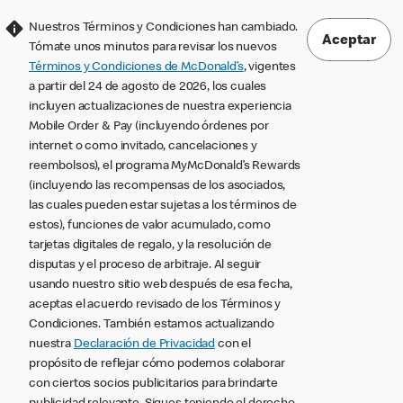
Nuestros Términos y Condiciones han cambiado.
Aceptar
Tómate unos minutos para revisar los nuevos
Términos y Condiciones de McDonald’s
, vigentes
a partir del 24 de agosto de 2026, los cuales
incluyen actualizaciones de nuestra experiencia
Mobile Order & Pay (incluyendo órdenes por
internet o como invitado, cancelaciones y
reembolsos), el programa MyMcDonald’s Rewards
(incluyendo las recompensas de los asociados,
las cuales pueden estar sujetas a los términos de
estos), funciones de valor acumulado, como
tarjetas digitales de regalo, y la resolución de
disputas y el proceso de arbitraje. Al seguir
usando nuestro sitio web después de esa fecha,
aceptas el acuerdo revisado de los Términos y
Condiciones. También estamos actualizando
nuestra
Declaración de Privacidad
con el
propósito de reflejar cómo podemos colaborar
con ciertos socios publicitarios para brindarte