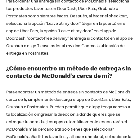
Para ordenar una entrega sin contacto de McDonald’s, selecciona
tus productos favoritos en DoorDash, Uber Eats, Grubhub o
Postmates como siempre haces. Después, al hacer el checkout,
selecciona la opción “Leave at my door” (dejar en la puerta) en el
app de Uber Eats, la opción “Leave at my door” en el app de
DoorDash, “contact-free delivery” (entrega si contacto) en el app de
Grubhub o elige “Leave order at my door” como la ubicación de
entrega en Postmates.
¿Cómo encuentro un método de entrega sin
contacto de McDonald’s cerca de mí?
Para encontrar un método de entrega sin contacto de McDonald’s
cerca de ti, simplemente descarga el app de DoorDash, Uber Eats,
Grubhub o Postmates. Puedes permitir que el app tenga acceso a
tu localización o ingresar la dirección a donde quieres que se
entregue tu comida. ¡Los apps automáticamente encontrarán el
McDonald’s más cercano a ti! Solo tienes que seleccionar
McDonald’s, añadir tus favoritos y al hacer checkout, seleccionar la