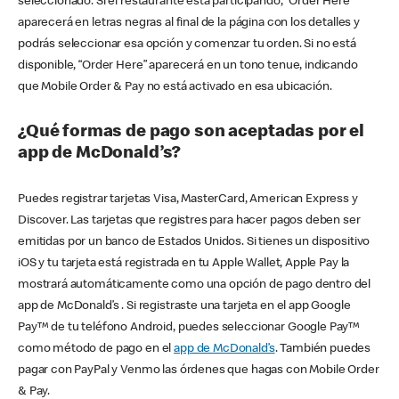
seleccionado. Si el restaurante está participando, “Order Here”
aparecerá en letras negras al final de la página con los detalles y
podrás seleccionar esa opción y comenzar tu orden. Si no está
disponible, “Order Here” aparecerá en un tono tenue, indicando
que Mobile Order & Pay no está activado en esa ubicación.
¿Qué formas de pago son aceptadas por el
app de McDonald’s?
Puedes registrar tarjetas Visa, MasterCard, American Express y
Discover. Las tarjetas que registres para hacer pagos deben ser
emitidas por un banco de Estados Unidos. Si tienes un dispositivo
iOS y tu tarjeta está registrada en tu Apple Wallet, Apple Pay la
mostrará automáticamente como una opción de pago dentro del
app de McDonald’s . Si registraste una tarjeta en el app Google
Pay™ de tu teléfono Android, puedes seleccionar Google Pay™
como método de pago en el
app de McDonald’s
. También puedes
pagar con PayPal y Venmo las órdenes que hagas con Mobile Order
& Pay.