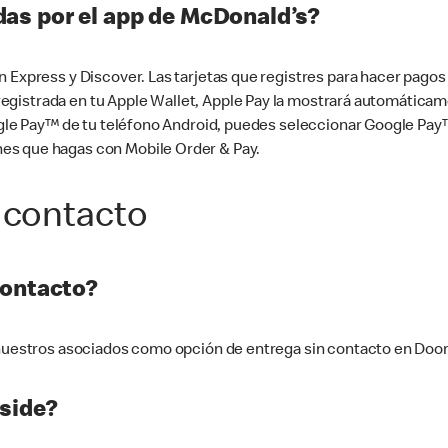
as por el app de McDonald’s?
n Express y Discover. Las tarjetas que registres para hacer pago
tá registrada en tu Apple Wallet, Apple Pay la mostrará automáti
Google Pay™ de tu teléfono Android, puedes seleccionar Google P
es que hagas con Mobile Order & Pay.
 contacto
contacto?
e nuestros asociados como opción de entrega sin contacto en Doo
side?