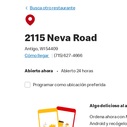
Busca otro restaurante
2115 Neva Road
Antigo, WI 54409
Cómo llegar
(715) 627-4666
Abierto ahora
•
Abierto 24 horas
Programar como ubicación preferida
Algo delicioso al
Ordena ahora con M
Android y recógelo