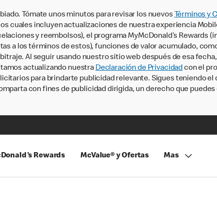
iado. Tómate unos minutos para revisar los nuevos
Términos y 
, los cuales incluyen actualizaciones de nuestra experiencia Mobi
ncelaciones y reembolsos), el programa MyMcDonald’s Rewards (
tas a los términos de estos), funciones de valor acumulado, como 
rbitraje. Al seguir usando nuestro sitio web después de esa fecha
stamos actualizando nuestra
Declaración de Privacidad
con el pro
citarios para brindarte publicidad relevante. Sigues teniendo el
omparta con fines de publicidad dirigida, un derecho que puedes 
Donald's Rewards
McValue® y Ofertas
Mas