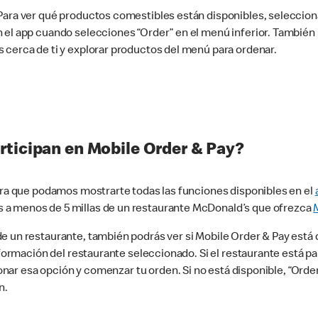
 Para ver qué productos comestibles están disponibles, seleccio
n el app cuando selecciones “Order” en el menú inferior. Tambié
 cerca de ti y explorar productos del menú para ordenar.
rticipan en Mobile Order & Pay?
para que podamos mostrarte todas las funciones disponibles en el
 a menos de 5 millas de un restaurante McDonald’s que ofrezca
 un restaurante, también podrás ver si Mobile Order & Pay está d
información del restaurante seleccionado. Si el restaurante está p
ccionar esa opción y comenzar tu orden. Si no está disponible, “Or
n.