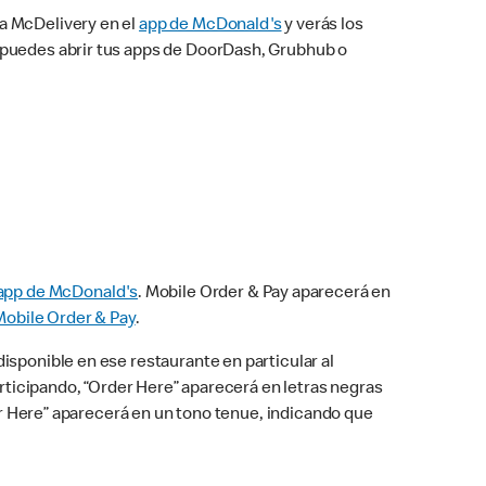
na McDelivery en el
app de McDonald's
y verás los
n puedes abrir tus apps de DoorDash, Grubhub o
app de McDonald's
. Mobile Order & Pay aparecerá en
Mobile Order & Pay
.
isponible en ese restaurante en particular al
articipando, “Order Here” aparecerá en letras negras
der Here” aparecerá en un tono tenue, indicando que