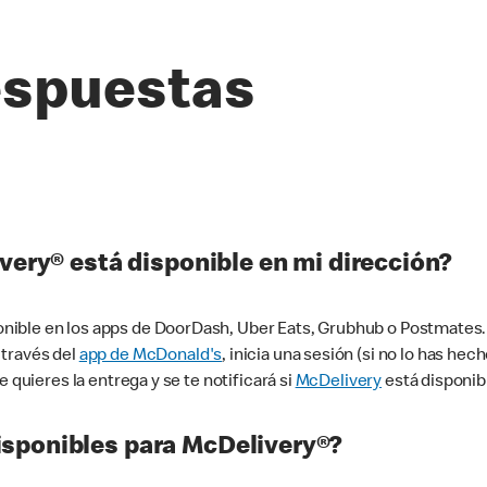
espuestas
very® está disponible en mi dirección?
ible en los apps de DoorDash, Uber Eats, Grubhub o Postmates. 
 través del
app de McDonald's
, inicia una sesión (si no lo has he
 quieres la entrega y se te notificará si
McDelivery
está disponib
sponibles para McDelivery®?