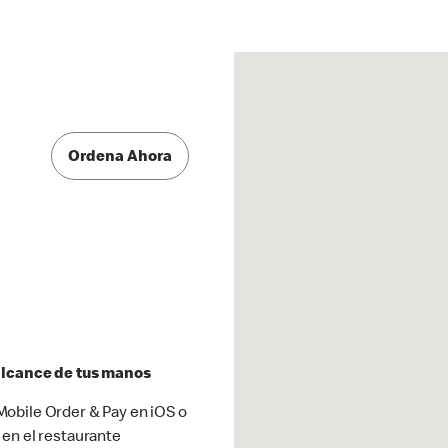
Ordena Ahora
 alcance de tus manos
obile Order & Pay en iOS o
 en el restaurante