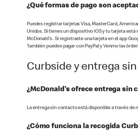
¿Qué formas de pago son aceptad
Puedes registrar tarjetas Visa, MasterCard, America
Unidos. Si tienes un dispositivo iOS y tu tarjeta es
McDonald’s . Si registraste una tarjeta en el app 
También puedes pagar con PayPal y Venmo las órden
Curbside y entrega sin
¿McDonald’s ofrece entrega sin 
La entrega sin contacto está disponible a través d
¿Cómo funciona la recogida Curb