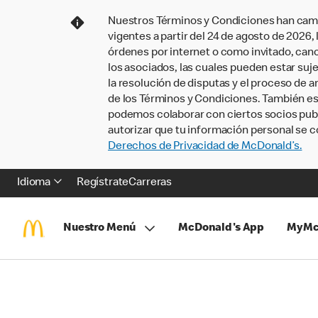
Nuestros Términos y Condiciones han camb
vigentes a partir del 24 de agosto de 2026
órdenes por internet o como invitado, ca
los asociados, las cuales pueden estar suje
la resolución de disputas y el proceso de a
de los Términos y Condiciones. También e
podemos colaborar con ciertos socios publi
autorizar que tu información personal se c
Derechos de Privacidad de McDonald’s.
Idioma
Regístrate
Carreras
Nuestro Menú
McDonald's App
MyMc