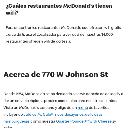
¿Cuáles restaurantes McDonald’s tienen
wifi?
Para encontrar los restaurantes McDonald’s que ofrecen wifi gratis
cerca de ti, usa el Localizador para ver cuál de nuestras 14,000
restaurantes ofrecen wifi de cortesía.
Acerca de 770 W Johnson St
Desde 1954, McDonald’s se ha dedicado a servir comida de calidad y a
dar un servicio rápido a precios asequibles para nuestros clientes.
Visita un McDonald’s cercano y elige de un
menú
de favoritos,
incluyendo
café de McCafé®
,
ricos desayunos
,
deliciosas
hamburguesas
como nuestra
Quarter Pounder®* with Cheese
, ¡y