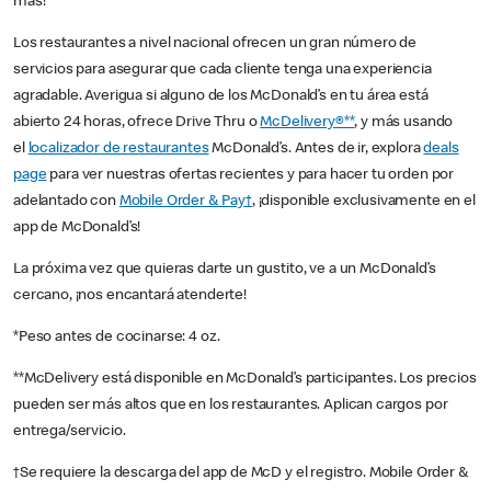
más!
Los restaurantes a nivel nacional ofrecen un gran número de
servicios para asegurar que cada cliente tenga una experiencia
agradable. Averigua si alguno de los McDonald’s en tu área está
abierto 24 horas, ofrece Drive Thru o
McDelivery®**
, y más usando
el
localizador de restaurantes
McDonald’s. Antes de ir, explora
deals
page
para ver nuestras ofertas recientes y para hacer tu orden por
adelantado con
Mobile Order & Pay†
, ¡disponible exclusivamente en el
app de McDonald’s!
La próxima vez que quieras darte un gustito, ve a un McDonald’s
cercano, ¡nos encantará atenderte!
*Peso antes de cocinarse: 4 oz.
**McDelivery está disponible en McDonald’s participantes. Los precios
pueden ser más altos que en los restaurantes. Aplican cargos por
entrega/servicio.
†Se requiere la descarga del app de McD y el registro. Mobile Order &