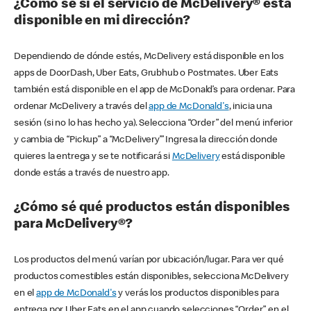
¿Cómo sé si el servicio de McDelivery® está
disponible en mi dirección?
Dependiendo de dónde estés, McDelivery está disponible en los
apps de DoorDash, Uber Eats, Grubhub o Postmates. Uber Eats
también está disponible en el app de McDonald’s para ordenar. Para
ordenar McDelivery a través del
app de McDonald's
, inicia una
sesión (si no lo has hecho ya). Selecciona “Order” del menú inferior
y cambia de “Pickup” a “McDelivery’” Ingresa la dirección donde
quieres la entrega y se te notificará si
McDelivery
está disponible
donde estás a través de nuestro app.
¿Cómo sé qué productos están disponibles
para McDelivery®?
Los productos del menú varían por ubicación/lugar. Para ver qué
productos comestibles están disponibles, selecciona McDelivery
en el
app de McDonald's
y verás los productos disponibles para
entrega por Uber Eats en el app cuando selecciones “Order” en el