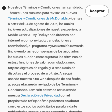
Nuestros Términos y Condiciones han cambiado.
Aceptar
Tómate unos minutos para revisar los nuevos
Términos y Condiciones de McDonald’s
, vigentes
a partir del 24 de agosto de 2026, los cuales
incluyen actualizaciones de nuestra experiencia
Mobile Order & Pay (incluyendo órdenes por
internet o como invitado, cancelaciones y
reembolsos), el programa MyMcDonald’s Rewards
(incluyendo las recompensas de los asociados,
las cuales pueden estar sujetas a los términos de
estos), funciones de valor acumulado, como
tarjetas digitales de regalo, y la resolución de
disputas y el proceso de arbitraje. Al seguir
usando nuestro sitio web después de esa fecha,
aceptas el acuerdo revisado de los Términos y
Condiciones. También estamos actualizando
nuestra
Declaración de Privacidad
con el
propósito de reflejar cómo podemos colaborar
con ciertos socios publicitarios para brindarte