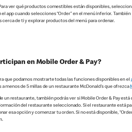
 Para ver qué productos comestibles están disponibles, seleccio
n el app cuando selecciones “Order” en el menú inferior. Tambié
 cerca de ti y explorar productos del menú para ordenar.
rticipan en Mobile Order & Pay?
para que podamos mostrarte todas las funciones disponibles en el
 a menos de 5 millas de un restaurante McDonald’s que ofrezca
 un restaurante, también podrás ver si Mobile Order & Pay está d
información del restaurante seleccionado. Si el restaurante está p
ccionar esa opción y comenzar tu orden. Si no está disponible, “Or
n.