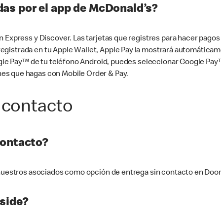
as por el app de McDonald’s?
n Express y Discover. Las tarjetas que registres para hacer pago
tá registrada en tu Apple Wallet, Apple Pay la mostrará automáti
Google Pay™ de tu teléfono Android, puedes seleccionar Google P
es que hagas con Mobile Order & Pay.
 contacto
contacto?
e nuestros asociados como opción de entrega sin contacto en Doo
side?