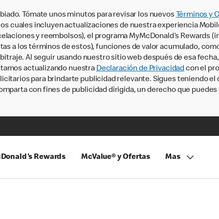
iado. Tómate unos minutos para revisar los nuevos
Términos y 
, los cuales incluyen actualizaciones de nuestra experiencia Mobi
ncelaciones y reembolsos), el programa MyMcDonald’s Rewards (
tas a los términos de estos), funciones de valor acumulado, como 
rbitraje. Al seguir usando nuestro sitio web después de esa fecha
stamos actualizando nuestra
Declaración de Privacidad
con el pro
citarios para brindarte publicidad relevante. Sigues teniendo el
omparta con fines de publicidad dirigida, un derecho que puedes 
Donald's Rewards
McValue® y Ofertas
Mas