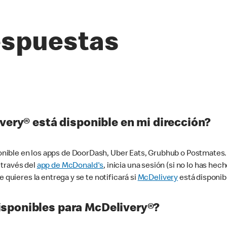
espuestas
very® está disponible en mi dirección?
ible en los apps de DoorDash, Uber Eats, Grubhub o Postmates. 
 través del
app de McDonald's
, inicia una sesión (si no lo has he
 quieres la entrega y se te notificará si
McDelivery
está disponib
sponibles para McDelivery®?