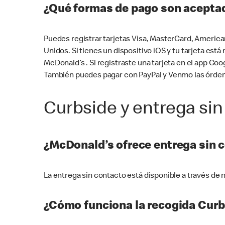
¿Qué formas de pago son aceptad
Puedes registrar tarjetas Visa, MasterCard, America
Unidos. Si tienes un dispositivo iOS y tu tarjeta es
McDonald’s . Si registraste una tarjeta en el app 
También puedes pagar con PayPal y Venmo las órden
Curbside y entrega sin
¿McDonald’s ofrece entrega sin 
La entrega sin contacto está disponible a través d
¿Cómo funciona la recogida Curb