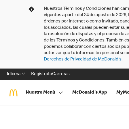
Nuestros Términos y Condiciones han camb
vigentes a partir del 24 de agosto de 2026
órdenes por internet o como invitado, ca
los asociados, las cuales pueden estar suje
la resolución de disputas y el proceso de a
de los Términos y Condiciones. También e
podemos colaborar con ciertos socios publi
autorizar que tu información personal se c
Derechos de Privacidad de McDonald’s.
Idioma
Regístrate
Carreras
Nuestro Menú
McDonald's App
MyMc