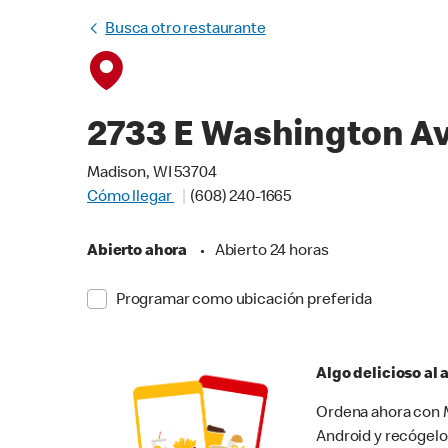
Busca otro restaurante
2733 E Washington A
Madison, WI 53704
Cómo llegar
(608) 240-1665
Abierto ahora
•
Abierto 24 horas
Programar como ubicación preferida
Algo delicioso al
Ordena ahora con M
Android y recógelo