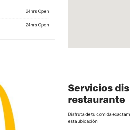
24hrs Open
24hrs Open
hrs Open
24hrs Open
Servicios di
restaurante
Disfruta de tu comida exactam
esta ubicación