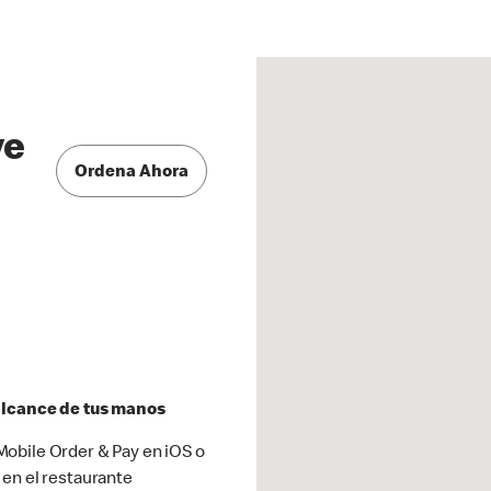
ve
Ordena Ahora
 alcance de tus manos
obile Order & Pay en iOS o
 en el restaurante