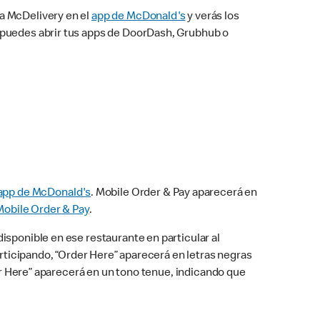
na McDelivery en el
app de McDonald's
y verás los
n puedes abrir tus apps de DoorDash, Grubhub o
app de McDonald's
. Mobile Order & Pay aparecerá en
Mobile Order & Pay
.
isponible en ese restaurante en particular al
articipando, “Order Here” aparecerá en letras negras
der Here” aparecerá en un tono tenue, indicando que