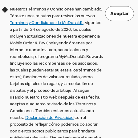
Nuestros Términos y Condiciones han cambiado.
Aceptar
Tómate unos minutos para revisar los nuevos
Términos y Condiciones de McDonald’s
, vigentes
a partir del 24 de agosto de 2026, los cuales
incluyen actualizaciones de nuestra experiencia
Mobile Order & Pay (incluyendo órdenes por
internet o como invitado, cancelaciones y
reembolsos), el programa MyMcDonald’s Rewards
(incluyendo las recompensas de los asociados,
las cuales pueden estar sujetas a los términos de
estos), funciones de valor acumulado, como
tarjetas digitales de regalo, y la resolución de
disputas y el proceso de arbitraje. Al seguir
usando nuestro sitio web después de esa fecha,
aceptas el acuerdo revisado de los Términos y
Condiciones. También estamos actualizando
nuestra
Declaración de Privacidad
con el
propósito de reflejar cómo podemos colaborar
con ciertos socios publicitarios para brindarte