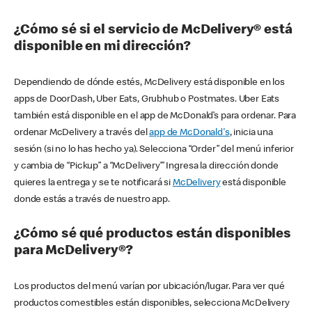
¿Cómo sé si el servicio de McDelivery® está
disponible en mi dirección?
Dependiendo de dónde estés, McDelivery está disponible en los
apps de DoorDash, Uber Eats, Grubhub o Postmates. Uber Eats
también está disponible en el app de McDonald’s para ordenar. Para
ordenar McDelivery a través del
app de McDonald's
, inicia una
sesión (si no lo has hecho ya). Selecciona “Order” del menú inferior
y cambia de “Pickup” a “McDelivery’” Ingresa la dirección donde
quieres la entrega y se te notificará si
McDelivery
está disponible
donde estás a través de nuestro app.
¿Cómo sé qué productos están disponibles
para McDelivery®?
Los productos del menú varían por ubicación/lugar. Para ver qué
productos comestibles están disponibles, selecciona McDelivery