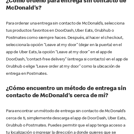
¿Cómo ordeno para entrega sin contacto de
McDonald’s?
Para ordenar una entrega sin contacto de McDonald’s, selecciona
tus productos favoritos en DoorDash, Uber Eats, Grubhub o
Postmates como siempre haces. Después, al hacer el checkout,
selecciona la opción “Leave at my door” (dejar en la puerta) en el
app de Uber Eats, la opción “Leave at my door” en el app de
DoorDash, “contact-free delivery” (entrega si contacto) en el app de
Grubhub o elige “Leave order at my door” como la ubicación de
entrega en Postmates.
¿Cómo encuentro un método de entrega sin
contacto de McDonald’s cerca de mí?
Para encontrar un método de entrega sin contacto de McDonald’s
cerca de ti, simplemente descarga el app de DoorDash, Uber Eats,
Grubhub o Postmates. Puedes permitir que el app tenga acceso a
tu localización o ingresar la dirección a donde quieres que se