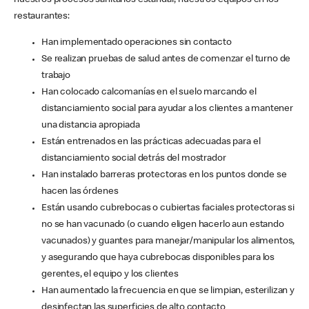
nuestros procesos sanitarios estándar, nuestros equipos en los
restaurantes:
Han implementado operaciones sin contacto
Se realizan pruebas de salud antes de comenzar el turno de
trabajo
Han colocado calcomanías en el suelo marcando el
distanciamiento social para ayudar a los clientes a mantener
una distancia apropiada
Están entrenados en las prácticas adecuadas para el
distanciamiento social detrás del mostrador
Han instalado barreras protectoras en los puntos donde se
hacen las órdenes
Están usando cubrebocas o cubiertas faciales protectoras si
no se han vacunado (o cuando eligen hacerlo aun estando
vacunados) y guantes para manejar/manipular los alimentos,
y asegurando que haya cubrebocas disponibles para los
gerentes, el equipo y los clientes
Han aumentado la frecuencia en que se limpian, esterilizan y
desinfectan las superficies de alto contacto