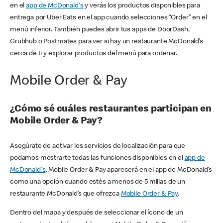
en el
app de McDonald's
y verás los productos disponibles para
entrega por Uber Eats en el app cuando selecciones “Order” en el
menú inferior. También puedes abrir tus apps de DoorDash,
Grubhub o Postmates para ver si hay un restaurante McDonald’s
cerca de ti y explorar productos del menú para ordenar.
Mobile Order & Pay
¿Cómo sé cuáles restaurantes participan en
Mobile Order & Pay?
Asegúrate de activar los servicios de localización para que
podamos mostrarte todas las funciones disponibles en el
app de
McDonald's
. Mobile Order & Pay aparecerá en el app de McDonald’s
como una opción cuando estés a menos de 5 millas de un
restaurante McDonald’s que ofrezca
Mobile Order & Pay
.
Dentro del mapa y después de seleccionar el ícono de un