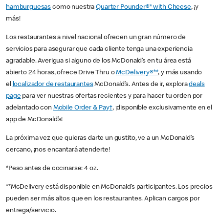
hamburguesas
como nuestra
Quarter Pounder®* with Cheese
, ¡y
más!
Los restaurantes a nivel nacional ofrecen un gran número de
servicios para asegurar que cada cliente tenga una experiencia
agradable. Averigua si alguno de los McDonald’s en tu área está
abierto 24 horas, ofrece Drive Thru o
McDelivery®**
, y más usando
el
localizador de restaurantes
McDonald’s. Antes de ir, explora
deals
page
para ver nuestras ofertas recientes y para hacer tu orden por
adelantado con
Mobile Order & Pay†
, ¡disponible exclusivamente en el
app de McDonald’s!
La próxima vez que quieras darte un gustito, ve a un McDonald’s
cercano, ¡nos encantará atenderte!
*Peso antes de cocinarse: 4 oz.
**McDelivery está disponible en McDonald’s participantes. Los precios
pueden ser más altos que en los restaurantes. Aplican cargos por
entrega/servicio.