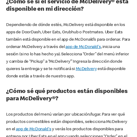
¿Cómo sé si el servicio de McDelivery® está
disponible en mi dirección?
Dependiendo de dónde estés, McDelivery está disponible en los
apps de DoorDash, Uber Eats, Grubhub o Postmates. Uber Eats
también está disponible en el app de McDonald’s para ordenar. Para
ordenar McDelivery a través del
app de McDonald's
, inicia una
sesión (si no lo has hecho ya). Selecciona “Order” del menú inferior
y cambia de “Pickup” a “McDelivery’” Ingresa la dirección donde
quieres la entrega y se te notificará si
McDelivery
está disponible
donde estás a través de nuestro app.
¿Cómo sé qué productos están disponibles
para McDelivery®?
Los productos del menú varían por ubicación/lugar. Para ver qué
productos comestibles están disponibles, selecciona McDelivery
en el
app de McDonald's
y verás los productos disponibles para
entrega por Uber Eats en el app cuando selecciones “Order” en el