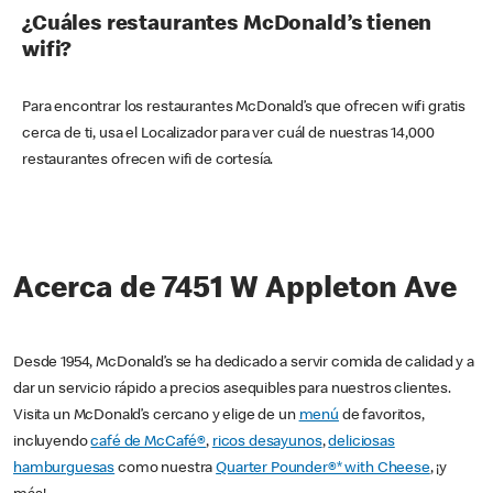
¿Cuáles restaurantes McDonald’s tienen
wifi?
Para encontrar los restaurantes McDonald’s que ofrecen wifi gratis
cerca de ti, usa el Localizador para ver cuál de nuestras 14,000
restaurantes ofrecen wifi de cortesía.
Acerca de 7451 W Appleton Ave
Desde 1954, McDonald’s se ha dedicado a servir comida de calidad y a
dar un servicio rápido a precios asequibles para nuestros clientes.
Visita un McDonald’s cercano y elige de un
menú
de favoritos,
incluyendo
café de McCafé®
,
ricos desayunos
,
deliciosas
hamburguesas
como nuestra
Quarter Pounder®* with Cheese
, ¡y