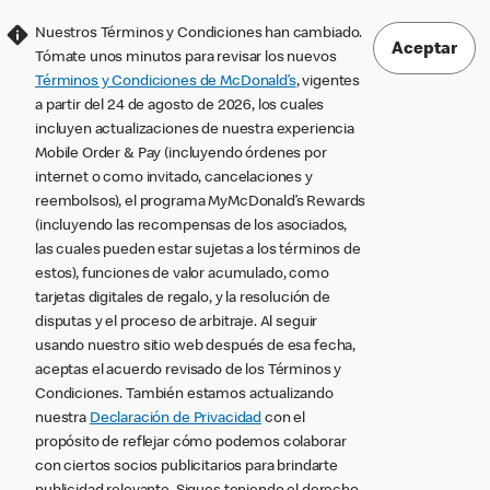
Nuestros Términos y Condiciones han cambiado.
Aceptar
Tómate unos minutos para revisar los nuevos
Términos y Condiciones de McDonald’s
, vigentes
a partir del 24 de agosto de 2026, los cuales
incluyen actualizaciones de nuestra experiencia
Mobile Order & Pay (incluyendo órdenes por
internet o como invitado, cancelaciones y
reembolsos), el programa MyMcDonald’s Rewards
(incluyendo las recompensas de los asociados,
las cuales pueden estar sujetas a los términos de
estos), funciones de valor acumulado, como
tarjetas digitales de regalo, y la resolución de
disputas y el proceso de arbitraje. Al seguir
usando nuestro sitio web después de esa fecha,
aceptas el acuerdo revisado de los Términos y
Condiciones. También estamos actualizando
nuestra
Declaración de Privacidad
con el
propósito de reflejar cómo podemos colaborar
con ciertos socios publicitarios para brindarte