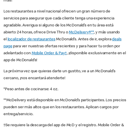
más!
Los restaurantes a nivel nacional ofrecen un gran número de
servicios para asegurar que cada cliente tenga una experiencia
agradable. Averigua si alguno de los McDonald’s en tu área está
abierto 24 horas, ofrece Drive Thru o
McDelivery®**
, y más usando
el
localizador de restaurantes
McDonald’s. Antes de ir, explora
deals
page
para ver nuestras ofertas recientes y para hacer tu orden por
adelantado con
Mobile Order & Pay†
, ¡disponible exclusivamente en el
app de McDonald’s!
La próxima vez que quieras darte un gustito, ve a un McDonald’s
cercano, ¡nos encantará atenderte!
*Peso antes de cocinarse: 4 oz.
**McDelivery está disponible en McDonald’s participantes. Los precios
pueden ser más altos que en los restaurantes. Aplican cargos por
entrega/servicio.
†Se requiere la descarga del app de McD y el registro. Mobile Order &