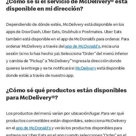
¿Cómo sé si el servicio de McDelivery® está
disponible en mi dirección?
Dependiendo de dónde estés, McDelivery está disponible en los
apps de DoorDash, Uber Eats, Grubhub o Postmates. Uber Eats
también está disponible en el app de McDonald’s para ordenar. Para
ordenar McDelivery a través del
app de McDonald's
, inicia una
sesión (si no lo has hecho ya). Selecciona “Order” del menú inferior
y cambia de “Pickup” a “McDelivery’” Ingresa la dirección donde
quieres la entrega y se te notificará si
McDelivery
está disponible
donde estás a través de nuestro app.
¿Cómo sé qué productos están disponibles
para McDelivery®?
Los productos del menú varían por ubicación/lugar. Para ver qué
productos comestibles están disponibles, selecciona McDelivery
en el
app de McDonald's
y verás los productos disponibles para
entrega por Uber Eats en el app cuando selecciones “Order” en el