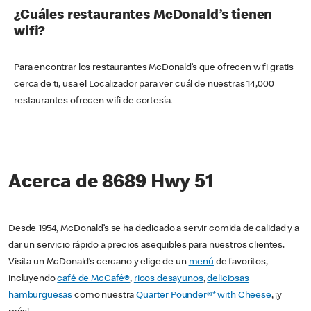
¿Cuáles restaurantes McDonald’s tienen
wifi?
Para encontrar los restaurantes McDonald’s que ofrecen wifi gratis
cerca de ti, usa el Localizador para ver cuál de nuestras 14,000
restaurantes ofrecen wifi de cortesía.
Acerca de 8689 Hwy 51
Desde 1954, McDonald’s se ha dedicado a servir comida de calidad y a
dar un servicio rápido a precios asequibles para nuestros clientes.
Visita un McDonald’s cercano y elige de un
menú
de favoritos,
incluyendo
café de McCafé®
,
ricos desayunos
,
deliciosas
hamburguesas
como nuestra
Quarter Pounder®* with Cheese
, ¡y