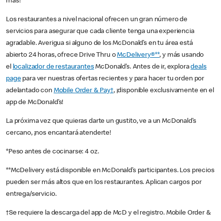
más!
Los restaurantes a nivel nacional ofrecen un gran número de
servicios para asegurar que cada cliente tenga una experiencia
agradable. Averigua si alguno de los McDonald’s en tu área está
abierto 24 horas, ofrece Drive Thru o
McDelivery®**
, y más usando
el
localizador de restaurantes
McDonald’s. Antes de ir, explora
deals
page
para ver nuestras ofertas recientes y para hacer tu orden por
adelantado con
Mobile Order & Pay†
, ¡disponible exclusivamente en el
app de McDonald’s!
La próxima vez que quieras darte un gustito, ve a un McDonald’s
cercano, ¡nos encantará atenderte!
*Peso antes de cocinarse: 4 oz.
**McDelivery está disponible en McDonald’s participantes. Los precios
pueden ser más altos que en los restaurantes. Aplican cargos por
entrega/servicio.
†Se requiere la descarga del app de McD y el registro. Mobile Order &