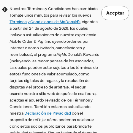
Nuestros Términos y Condiciones han cambiado.
Aceptar
Tómate unos minutos para revisar los nuevos
Términos y Condiciones de McDonald’s
, vigentes
a partir del 24 de agosto de 2026, los cuales
incluyen actualizaciones de nuestra experiencia
Mobile Order & Pay (incluyendo órdenes por
internet o como invitado, cancelaciones y
reembolsos), el programa MyMcDonald’s Rewards
(incluyendo las recompensas de los asociados,
las cuales pueden estar sujetas a los términos de
estos), funciones de valor acumulado, como
tarjetas digitales de regalo, y la resolución de
disputas y el proceso de arbitraje. Al seguir
usando nuestro sitio web después de esa fecha,
aceptas el acuerdo revisado de los Términos y
Condiciones. También estamos actualizando
nuestra
Declaración de Privacidad
con el
propósito de reflejar cómo podemos colaborar
con ciertos socios publicitarios para brindarte