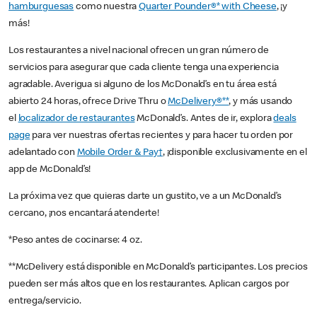
hamburguesas
como nuestra
Quarter Pounder®* with Cheese
, ¡y
más!
Los restaurantes a nivel nacional ofrecen un gran número de
servicios para asegurar que cada cliente tenga una experiencia
agradable. Averigua si alguno de los McDonald’s en tu área está
abierto 24 horas, ofrece Drive Thru o
McDelivery®**
, y más usando
el
localizador de restaurantes
McDonald’s. Antes de ir, explora
deals
page
para ver nuestras ofertas recientes y para hacer tu orden por
adelantado con
Mobile Order & Pay†
, ¡disponible exclusivamente en el
app de McDonald’s!
La próxima vez que quieras darte un gustito, ve a un McDonald’s
cercano, ¡nos encantará atenderte!
*Peso antes de cocinarse: 4 oz.
**McDelivery está disponible en McDonald’s participantes. Los precios
pueden ser más altos que en los restaurantes. Aplican cargos por
entrega/servicio.