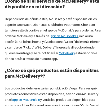
¿Cómo sé si el servicio de McDelivery® está
disponible en mi dirección?
Dependiendo de dónde estés, McDelivery está disponible en los
apps de DoorDash, Uber Eats, Grubhub o Postmates. Uber Eats
también está disponible en el app de McDonald’s para ordenar. Para
ordenar McDelivery a través del
app de McDonald's
, inicia una
sesión (si no lo has hecho ya). Selecciona “Order” del menú inferior
y cambia de “Pickup” a “McDelivery’” Ingresa la dirección donde
quieres la entrega y se te notificará si
McDelivery
está disponible
donde estás a través de nuestro app.
¿Cómo sé qué productos están disponibles
para McDelivery®?
Los productos del menú varían por ubicación/lugar. Para ver qué
productos comestibles están disponibles, selecciona McDelivery
en el
app de McDonald's
y verás los productos disponibles para
entrega por Uber Eats en el app cuando selecciones “Order” en el