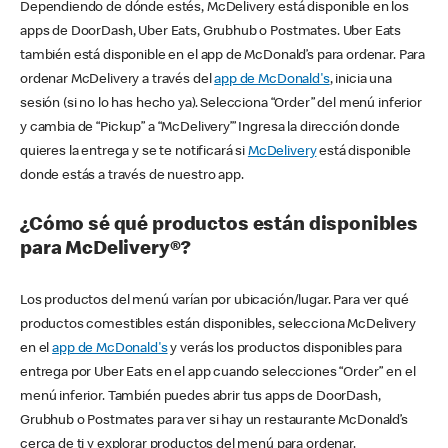
Dependiendo de dónde estés, McDelivery está disponible en los
apps de DoorDash, Uber Eats, Grubhub o Postmates. Uber Eats
también está disponible en el app de McDonald’s para ordenar. Para
ordenar McDelivery a través del
app de McDonald's
, inicia una
sesión (si no lo has hecho ya). Selecciona “Order” del menú inferior
y cambia de “Pickup” a “McDelivery’” Ingresa la dirección donde
quieres la entrega y se te notificará si
McDelivery
está disponible
donde estás a través de nuestro app.
¿Cómo sé qué productos están disponibles
para McDelivery®?
Los productos del menú varían por ubicación/lugar. Para ver qué
productos comestibles están disponibles, selecciona McDelivery
en el
app de McDonald's
y verás los productos disponibles para
entrega por Uber Eats en el app cuando selecciones “Order” en el
menú inferior. También puedes abrir tus apps de DoorDash,
Grubhub o Postmates para ver si hay un restaurante McDonald’s
cerca de ti y explorar productos del menú para ordenar.