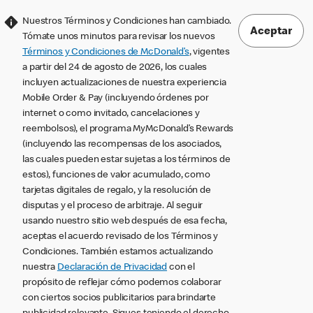
Nuestros Términos y Condiciones han cambiado.
Aceptar
Tómate unos minutos para revisar los nuevos
Términos y Condiciones de McDonald’s
, vigentes
a partir del 24 de agosto de 2026, los cuales
incluyen actualizaciones de nuestra experiencia
Mobile Order & Pay (incluyendo órdenes por
internet o como invitado, cancelaciones y
reembolsos), el programa MyMcDonald’s Rewards
(incluyendo las recompensas de los asociados,
las cuales pueden estar sujetas a los términos de
estos), funciones de valor acumulado, como
tarjetas digitales de regalo, y la resolución de
disputas y el proceso de arbitraje. Al seguir
usando nuestro sitio web después de esa fecha,
aceptas el acuerdo revisado de los Términos y
Condiciones. También estamos actualizando
nuestra
Declaración de Privacidad
con el
propósito de reflejar cómo podemos colaborar
con ciertos socios publicitarios para brindarte