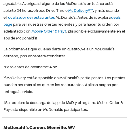
agradable. Averigua si alguno de los McDonald’s en tu área está
abierto 24 horas, ofrece Drive Thru o
McDelivery®**
, y más usando
el
localizador de restaurantes
McDonald’s. Antes de ir, explora
deals
page
para ver nuestras ofertas recientes y para hacer tu orden por
adelantado con
Mobile Order & Pay†
, ¡disponible exclusivamente en el
app de McDonald’s!
La próxima vez que quieras darte un gustito, ve a un McDonald’s
cercano, ¡nos encantará atenderte!
*Peso antes de cocinarse: 4 oz.
**McDelivery está disponible en McDonald’s participantes. Los precios
pueden ser más altos que en los restaurantes. Aplican cargos por
entrega/servicio.
†Se requiere la descarga del app de McD y el registro. Mobile Order &
Pay está disponible en McDonald’s participantes.
McDonald's Careers Glenville, WV