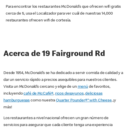
Para encontrar los restaurantes McDonald’s que ofrecen wifi gratis
cerca de ti, usa el Localizador para ver cuál de nuestras 14,000
restaurantes ofrecen wifi de cortesía.
Acerca de 19 Fairground Rd
Desde 1954, McDonald’s se ha dedicado a servir comida de calidad y a
dar un servicio rápido a precios asequibles para nuestros clientes.
Visita un McDonald’s cercano y elige de un
menú
de favoritos,
incluyendo
café de McCafé®
,
ricos desayunos
,
deliciosas
hamburguesas
como nuestra
Quarter Pounder®* with Cheese
, ¡y
más!
Los restaurantes a nivel nacional ofrecen un gran número de
servicios para asegurar que cada cliente tenga una experiencia