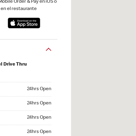
obile Order & Pay en iOS o
 en el restaurante
l Drive Thru
hrs Open
24hrs Open
4hrs Open
24hrs Open
 24hrs Open
24hrs Open
24hrs Open
24hrs Open