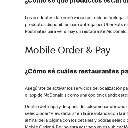
¿Cómo sé qué productos están di
Los productos del menú varían por ubicación/lugar.
productos disponibles para entrega por Uber Eats e
Postmates para ver si hay un restaurante McDonald’s
Mobile Order & Pay
¿Cómo sé cuáles restaurantes pa
Asegúrate de activar los servicios de localización 
el app de McDonald’s como una opción cuando estés
Dentro del mapa y después de seleccionar el ícono de
seleccionar “View details” en la área blanca con la 
al final de la página con los detalles y podrás sele
Mobile Order & Pay no está activado en esa ubicació