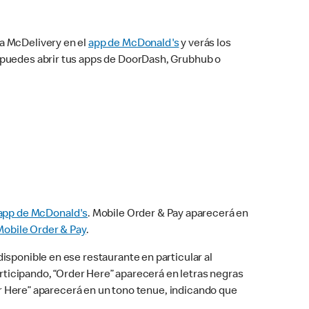
na McDelivery en el
app de McDonald's
y verás los
n puedes abrir tus apps de DoorDash, Grubhub o
app de McDonald's
. Mobile Order & Pay aparecerá en
Mobile Order & Pay
.
isponible en ese restaurante en particular al
articipando, “Order Here” aparecerá en letras negras
der Here” aparecerá en un tono tenue, indicando que