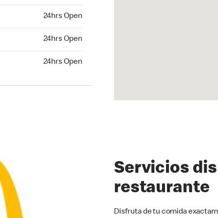
hrs Open
24hrs Open
24hrs Open
24hrs Open
hrs Open
24hrs Open
Servicios di
restaurante
Disfruta de tu comida exactam