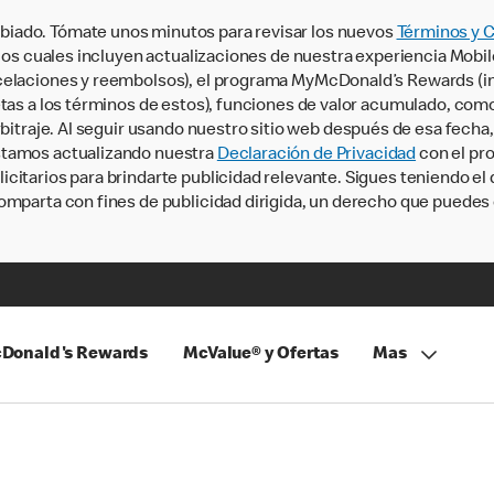
iado. Tómate unos minutos para revisar los nuevos
Términos y 
, los cuales incluyen actualizaciones de nuestra experiencia Mobi
ncelaciones y reembolsos), el programa MyMcDonald’s Rewards (
tas a los términos de estos), funciones de valor acumulado, como 
rbitraje. Al seguir usando nuestro sitio web después de esa fecha
stamos actualizando nuestra
Declaración de Privacidad
con el pro
citarios para brindarte publicidad relevante. Sigues teniendo el
omparta con fines de publicidad dirigida, un derecho que puedes 
Donald's Rewards
McValue® y Ofertas
Mas