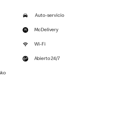
Auto-servicio
McDelivery
Wi-Fi
Abierto 24/7
sko