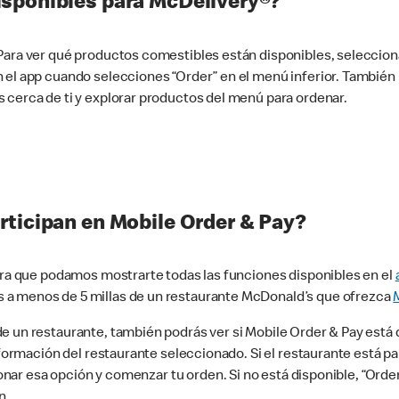
sponibles para McDelivery®?
 Para ver qué productos comestibles están disponibles, seleccio
n el app cuando selecciones “Order” en el menú inferior. Tambié
 cerca de ti y explorar productos del menú para ordenar.
rticipan en Mobile Order & Pay?
para que podamos mostrarte todas las funciones disponibles en el
 a menos de 5 millas de un restaurante McDonald’s que ofrezca
 un restaurante, también podrás ver si Mobile Order & Pay está d
información del restaurante seleccionado. Si el restaurante está p
ccionar esa opción y comenzar tu orden. Si no está disponible, “Or
n.