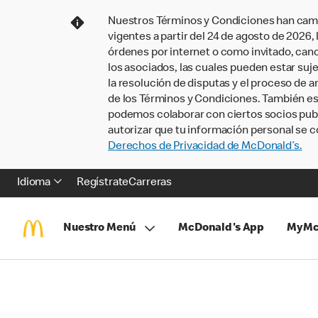
Nuestros Términos y Condiciones han camb
vigentes a partir del 24 de agosto de 2026
órdenes por internet o como invitado, ca
los asociados, las cuales pueden estar suje
la resolución de disputas y el proceso de a
de los Términos y Condiciones. También e
podemos colaborar con ciertos socios publi
autorizar que tu información personal se c
Derechos de Privacidad de McDonald’s.
Idioma
Regístrate
Carreras
Nuestro Menú
McDonald's App
MyMc