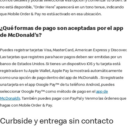
con los detalles y podrás seleccionar esa opción y comenzar tu orden. Si
no está disponible, “Order Here” aparecerá en un tono tenue, indicando
que Mobile Order & Pay no está activado en esa ubicación.
¿Qué formas de pago son aceptadas por el app
de McDonald’s?
Puedes registrar tarjetas Visa, MasterCard, American Express y Discover.
Las tarjetas que registres para hacer pagos deben ser emitidas por un
banco de Estados Unidos. Si tienes un dispositivo iOS y tu tarjeta está
registrada en tu Apple Wallet, Apple Pay la mostrará automáticamente
como una opción de pago dentro del app de McDonald’s . Si registraste
una tarjeta en el app Google Pay™ de tu teléfono Android, puedes
seleccionar Google Pay™ como método de pago en el
app de
McDonald’s
. También puedes pagar con PayPal y Venmo las órdenes que
hagas con Mobile Order & Pay.
Curbside y entrega sin contacto