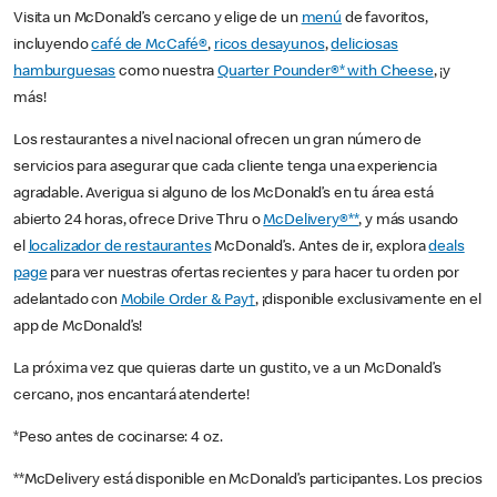
Visita un McDonald’s cercano y elige de un
menú
de favoritos,
incluyendo
café de McCafé®
,
ricos desayunos
,
deliciosas
hamburguesas
como nuestra
Quarter Pounder®* with Cheese
, ¡y
más!
Los restaurantes a nivel nacional ofrecen un gran número de
servicios para asegurar que cada cliente tenga una experiencia
agradable. Averigua si alguno de los McDonald’s en tu área está
abierto 24 horas, ofrece Drive Thru o
McDelivery®**
, y más usando
el
localizador de restaurantes
McDonald’s. Antes de ir, explora
deals
page
para ver nuestras ofertas recientes y para hacer tu orden por
adelantado con
Mobile Order & Pay†
, ¡disponible exclusivamente en el
app de McDonald’s!
La próxima vez que quieras darte un gustito, ve a un McDonald’s
cercano, ¡nos encantará atenderte!
*Peso antes de cocinarse: 4 oz.
**McDelivery está disponible en McDonald’s participantes. Los precios