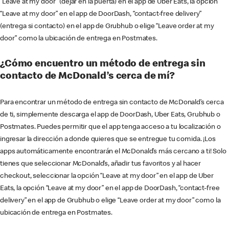
“Leave at my door” (dejar en la puerta) en el app de Uber Eats, la opción
“Leave at my door” en el app de DoorDash, “contact-free delivery”
(entrega si contacto) en el app de Grubhub o elige “Leave order at my
door” como la ubicación de entrega en Postmates.
¿Cómo encuentro un método de entrega sin
contacto de McDonald’s cerca de mí?
Para encontrar un método de entrega sin contacto de McDonald’s cerca
de ti, simplemente descarga el app de DoorDash, Uber Eats, Grubhub o
Postmates. Puedes permitir que el app tenga acceso a tu localización o
ingresar la dirección a donde quieres que se entregue tu comida. ¡Los
apps automáticamente encontrarán el McDonald’s más cercano a ti! Solo
tienes que seleccionar McDonald’s, añadir tus favoritos y al hacer
checkout, seleccionar la opción “Leave at my door” en el app de Uber
Eats, la opción “Leave at my door” en el app de DoorDash, “contact-free
delivery” en el app de Grubhub o elige “Leave order at my door” como la
ubicación de entrega en Postmates.