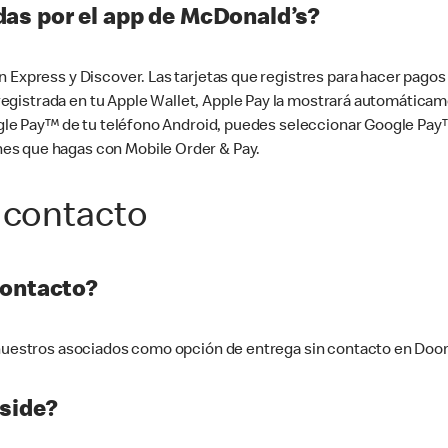
as por el app de McDonald’s?
n Express y Discover. Las tarjetas que registres para hacer pago
tá registrada en tu Apple Wallet, Apple Pay la mostrará automáti
Google Pay™ de tu teléfono Android, puedes seleccionar Google P
es que hagas con Mobile Order & Pay.
 contacto
contacto?
e nuestros asociados como opción de entrega sin contacto en Doo
side?