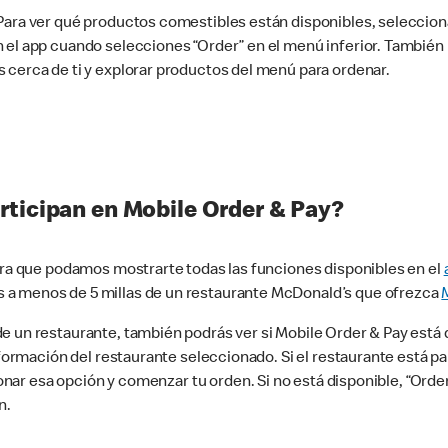
 Para ver qué productos comestibles están disponibles, seleccio
n el app cuando selecciones “Order” en el menú inferior. Tambié
 cerca de ti y explorar productos del menú para ordenar.
rticipan en Mobile Order & Pay?
para que podamos mostrarte todas las funciones disponibles en el
 a menos de 5 millas de un restaurante McDonald’s que ofrezca
 un restaurante, también podrás ver si Mobile Order & Pay está d
información del restaurante seleccionado. Si el restaurante está p
ccionar esa opción y comenzar tu orden. Si no está disponible, “Or
n.