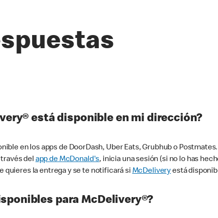
espuestas
very® está disponible en mi dirección?
ible en los apps de DoorDash, Uber Eats, Grubhub o Postmates. 
 través del
app de McDonald's
, inicia una sesión (si no lo has he
 quieres la entrega y se te notificará si
McDelivery
está disponib
sponibles para McDelivery®?