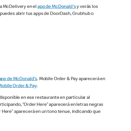
na McDelivery en el
app de McDonald's
y verás los
n puedes abrir tus apps de DoorDash, Grubhub o
app de McDonald's
. Mobile Order & Pay aparecerá en
Mobile Order & Pay
.
isponible en ese restaurante en particular al
articipando, “Order Here” aparecerá en letras negras
der Here” aparecerá en un tono tenue, indicando que