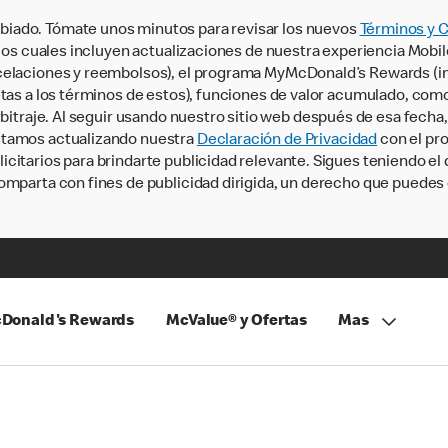
iado. Tómate unos minutos para revisar los nuevos
Términos y 
, los cuales incluyen actualizaciones de nuestra experiencia Mobi
ncelaciones y reembolsos), el programa MyMcDonald’s Rewards (
tas a los términos de estos), funciones de valor acumulado, como 
rbitraje. Al seguir usando nuestro sitio web después de esa fecha
stamos actualizando nuestra
Declaración de Privacidad
con el pro
citarios para brindarte publicidad relevante. Sigues teniendo el
omparta con fines de publicidad dirigida, un derecho que puedes 
Donald's Rewards
McValue® y Ofertas
Mas