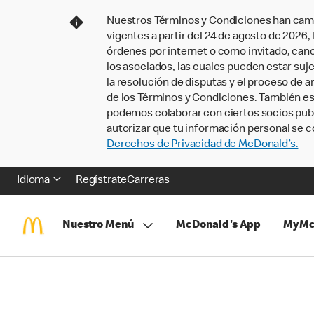
Nuestros Términos y Condiciones han camb
vigentes a partir del 24 de agosto de 2026
órdenes por internet o como invitado, ca
los asociados, las cuales pueden estar suje
la resolución de disputas y el proceso de a
de los Términos y Condiciones. También e
podemos colaborar con ciertos socios publi
autorizar que tu información personal se c
Derechos de Privacidad de McDonald’s.
Idioma
Regístrate
Carreras
Nuestro Menú
McDonald's App
MyMc