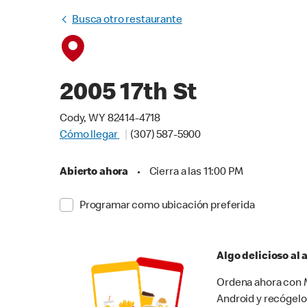
Busca otro restaurante
2005 17th St
Cody, WY 82414-4718
Cómo llegar
(307) 587-5900
Abierto ahora
•
Cierra a las 11:00 PM
Programar como ubicación preferida
Algo delicioso al
Ordena ahora con M
Android y recógelo