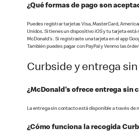
¿Qué formas de pago son aceptad
Puedes registrar tarjetas Visa, MasterCard, America
Unidos. Si tienes un dispositivo iOS y tu tarjeta es
McDonald’s . Si registraste una tarjeta en el app 
También puedes pagar con PayPal y Venmo las órden
Curbside y entrega sin
¿McDonald’s ofrece entrega sin 
La entrega sin contacto está disponible a través d
¿Cómo funciona la recogida Curb