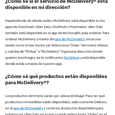
¿Cómo sé si el servicio de McDelivery® está
disponible en mi dirección?
Dependiendo de dónde estés, McDelivery está disponible en los
apps de DoorDash, Uber Eats, Grubhub o Postmates. Uber Eats
también está disponible en el app de McDonald’s para ordenar. Para
ordenar McDelivery a través del
app de McDonald's
, inicia una
sesión (si no lo has hecho ya). Selecciona “Order” del menú inferior
y cambia de “Pickup” a “McDelivery’” Ingresa la dirección donde
quieres la entrega y se te notificará si
McDelivery
está disponible
donde estás a través de nuestro app.
¿Cómo sé qué productos están disponibles
para McDelivery®?
Los productos del menú varían por ubicación/lugar. Para ver qué
productos comestibles están disponibles, selecciona McDelivery
en el
app de McDonald's
y verás los productos disponibles para
entrega por Uber Eats en el app cuando selecciones “Order” en el