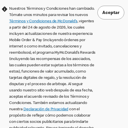
Nuestros Términos y Condiciones han cambiado.
Aceptar
Tómate unos minutos para revisar los nuevos
Términos y Condiciones de McDonald’s
, vigentes
a partir del 24 de agosto de 2026, los cuales
incluyen actualizaciones de nuestra experiencia
Mobile Order & Pay (incluyendo órdenes por
internet o como invitado, cancelaciones y
reembolsos), el programa MyMcDonald’s Rewards
(incluyendo las recompensas de los asociados,
las cuales pueden estar sujetas a los términos de
estos), funciones de valor acumulado, como
tarjetas digitales de regalo, y la resolución de
disputas y el proceso de arbitraje. Al seguir
usando nuestro sitio web después de esa fecha,
aceptas el acuerdo revisado de los Términos y
Condiciones. También estamos actualizando
nuestra
Declaración de Privacidad
con el
propósito de reflejar cómo podemos colaborar
con ciertos socios publicitarios para brindarte