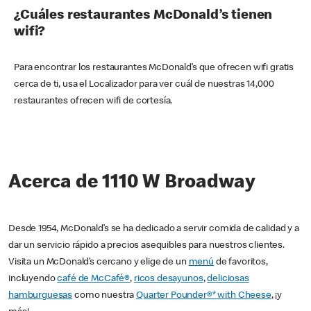
¿Cuáles restaurantes McDonald’s tienen
wifi?
Para encontrar los restaurantes McDonald’s que ofrecen wifi gratis
cerca de ti, usa el Localizador para ver cuál de nuestras 14,000
restaurantes ofrecen wifi de cortesía.
Acerca de 1110 W Broadway
Desde 1954, McDonald’s se ha dedicado a servir comida de calidad y a
dar un servicio rápido a precios asequibles para nuestros clientes.
Visita un McDonald’s cercano y elige de un
menú
de favoritos,
incluyendo
café de McCafé®
,
ricos desayunos
,
deliciosas
hamburguesas
como nuestra
Quarter Pounder®* with Cheese
, ¡y