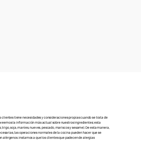
s clientes tiene necesidades y consideraciones propias cuando se trata de
oveemos la información más actual sobre nuestros ingredientes; esta
 trigo, soja, maníes, nueves, pescado, mariscos y sesame). De esta manera,
cesarias, las operaciones normales de la cocina pueden hacer que se
con alérgenos. Instamos a que los clientes que padecen de alergias