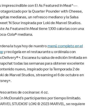
s imprescindible con El As Featured In Meal^—
rotagonizado por la Quarter Pounder with Cheese,
apitas medianas, un refresco mediano y la Salsa
weet ‘N Sour inspirada por Loki de Marvel Studios.
ste As Featured In Meal tiene 1,100 calorías con una
oca-Cola® mediana.
rdena la tuya hoy de nuestro
menú completo en el
pp
y recógela en el restaurante u ordénala con
cDelivery®+. Escanea tu salsa de edición limitada en
napchat todas las semanas para obtener excelente
ontenido nuevo, inspirado por la Temporada 2 de
oki de Marvel Studios, streaming el 6 de octubre en
isney+.
Peso antes de cocinarse: 4 oz.
En McDonald’s participantes por tiempo limitado.
ARVEL STUDIOS’ LOKI © 2023 MARVEL, se requiere