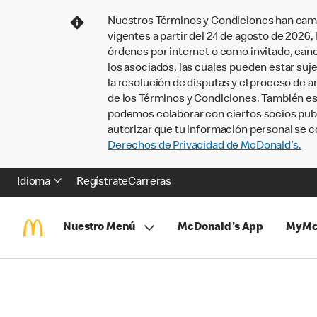
Nuestros Términos y Condiciones han camb
vigentes a partir del 24 de agosto de 2026
órdenes por internet o como invitado, ca
los asociados, las cuales pueden estar suje
la resolución de disputas y el proceso de a
de los Términos y Condiciones. También e
podemos colaborar con ciertos socios publi
autorizar que tu información personal se c
Derechos de Privacidad de McDonald’s.
Idioma
Regístrate
Carreras
Nuestro Menú
McDonald's App
MyMc