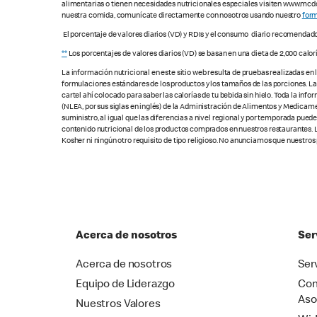
alimentarias o tienen necesidades nutricionales especiales visiten www.mcdon
nuestra comida, comunícate directamente con nosotros usando nuestro
form
El porcentaje de valores diarios (VD) y RDIs y el consumo diario recomendad
**
Los porcentajes de valores diarios (VD) se basan en una dieta de 2,000 calor
La información nutricional en este sitio web resulta de pruebas realizadas en
formulaciones estándares de los productos y los tamaños de las porciones. Las c
cartel ahí colocado para saber las calorías de tu bebida sin hielo. Toda la i
(NLEA, por sus siglas en inglés) de la Administración de Alimentos y Medicamen
suministro, al igual que las diferencias a nivel regional y por temporada pue
contenido nutricional de los productos comprados en nuestros restaurantes. L
Kosher ni ningún otro requisito de tipo religioso. No anunciamos que nuestros
Acerca de nosotros
Ser
Acerca de nosotros
Ser
Equipo de Liderazgo
Com
Aso
Nuestros Valores