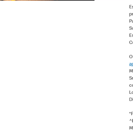
E
p
P
S
E
C
O
a
M
S
c
L
D
*
^
M