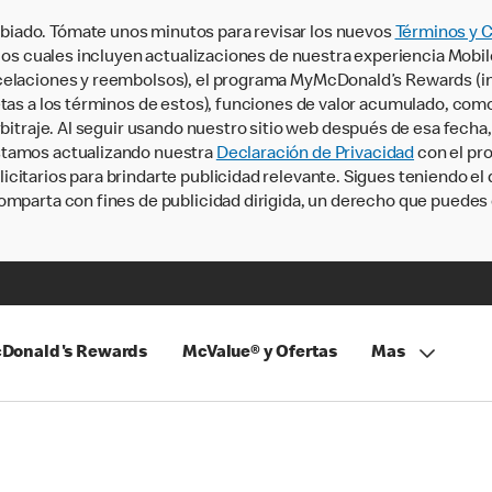
iado. Tómate unos minutos para revisar los nuevos
Términos y 
, los cuales incluyen actualizaciones de nuestra experiencia Mobi
ncelaciones y reembolsos), el programa MyMcDonald’s Rewards (
tas a los términos de estos), funciones de valor acumulado, como 
rbitraje. Al seguir usando nuestro sitio web después de esa fecha
stamos actualizando nuestra
Declaración de Privacidad
con el pro
citarios para brindarte publicidad relevante. Sigues teniendo el
omparta con fines de publicidad dirigida, un derecho que puedes 
Donald's Rewards
McValue® y Ofertas
Mas