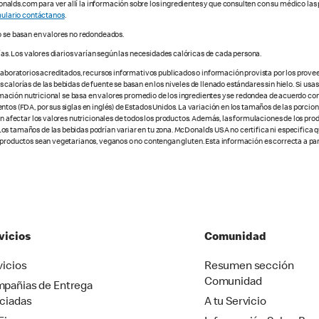
alds.com para ver allí la información sobre los ingredientes y que consulten con su médico las 
ulario contáctanos
.
o se basan en valores no redondeados.
ías. Los valores diarios varían según las necesidades calóricas de cada persona.
 laboratorios acreditados, recursos informativos publicados o información provista por los prove
alorías de las bebidas de fuente se basan en los niveles de llenado estándares sin hielo. Si usas 
nformación nutricional se basa en valores promedio de los ingredientes y se redondea de acuerdo c
tos (FDA, por sus siglas en inglés) de Estados Unidos. La variación en los tamaños de las porcione
den afectar los valores nutricionales de todos los productos. Además, las formulaciones de los pr
os tamaños de las bebidas podrían variar en tu zona. McDonald’s USA no certifica ni especifica 
 productos sean vegetarianos, veganos o no contengan gluten. Esta información es correcta a part
vicios
Comunidad
vicios
Resumen sección
Comunidad
pañias de Entrega
ciadas
A tu Servicio