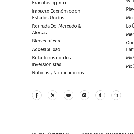
Wi-
Franchising info
Pla
Impacto Económico en
Estados Unidos
Mob
Retirada Del Mercado &
Lo 
Alertas
Mer
Bienes raíces
Cen
Accesibilidad
Fam
Relaciones con los
MyM
Inversionistas
Mc
Noticias y Notificaciones