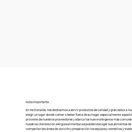
Nota Importante:
En McDonald’s, nos dedicamos a servir productos de calidad y gran sabor a nu
elegir un lugar donde comer o beber fuera de su hogar, especialmente aquell
proviene de nuestros proveedores y abarca los nueve alérgenos más comunes, s
nuestros clientes con alergias alimentarias pueden escoger sus alimentos d
compartan las áreas de cocción y preparación, los equipos y utensilios, y exis