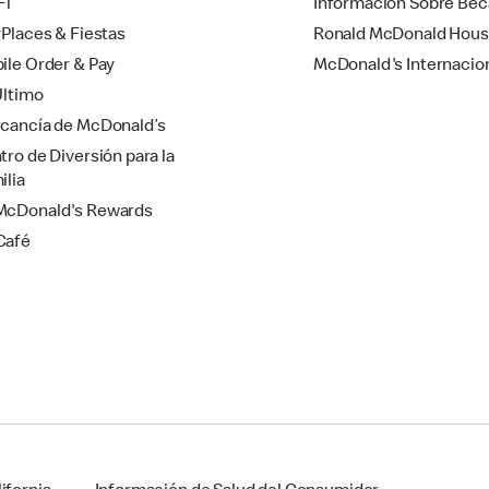
Fi
Información Sobre Bec
yPlaces & Fiestas
Ronald McDonald Hou
ile Order & Pay
McDonald's Internacio
Último
cancía de McDonald’s
tro de Diversión para la
ilia
cDonald's Rewards
Café