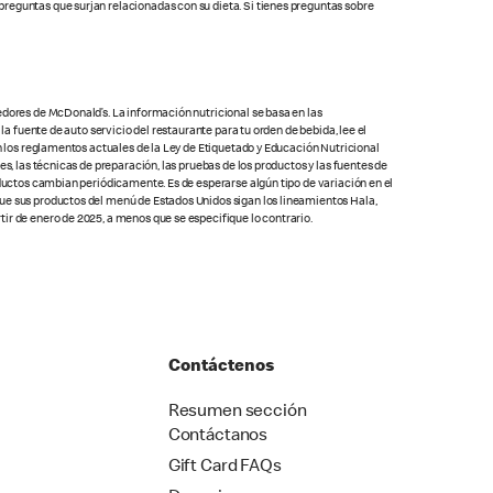
preguntas que surjan relacionadas con su dieta. Si tienes preguntas sobre
edores de McDonald’s. La información nutricional se basa en las
la fuente de auto servicio del restaurante para tu orden de bebida, lee el
on los reglamentos actuales de la Ley de Etiquetado y Educación Nutricional
s, las técnicas de preparación, las pruebas de los productos y las fuentes de
oductos cambian periódicamente. Es de esperarse algún tipo de variación en el
que sus productos del menú de Estados Unidos sigan los lineamientos Hala,
ir de enero de 2025, a menos que se especifique lo contrario.
Contáctenos
Resumen sección
Contáctanos
Gift Card FAQs