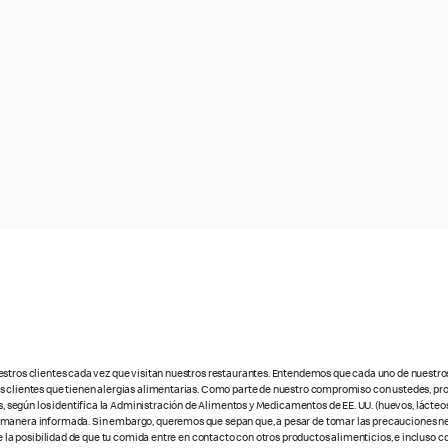
estros clientes cada vez que visitan nuestros restaurantes. Entendemos que cada uno de nuestro
os clientes que tienen alergias alimentarias. Como parte de nuestro compromiso con ustedes, pr
egún los identifica la Administración de Alimentos y Medicamentos de EE. UU. (huevos, lácteos,
e manera informada. Sin embargo, queremos que sepan que, a pesar de tomar las precauciones ne
te la posibilidad de que tu comida entre en contacto con otros productos alimenticios, e incluso 