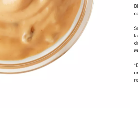
B
c
S
l
d
M
*
e
r