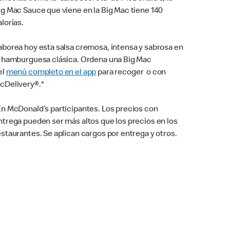
ig Mac Sauce que viene en la Big Mac tiene 140
alorías.
aborea hoy esta salsa cremosa, intensa y sabrosa en
a hamburguesa clásica. Ordena una Big Mac
el
menú completo en el app
para recoger o con
cDelivery®.*
En McDonald’s participantes. Los precios con
ntrega pueden ser más altos que los precios en los
estaurantes. Se aplican cargos por entrega y otros.