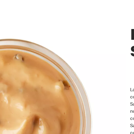
L
c
S
n
c
S
c