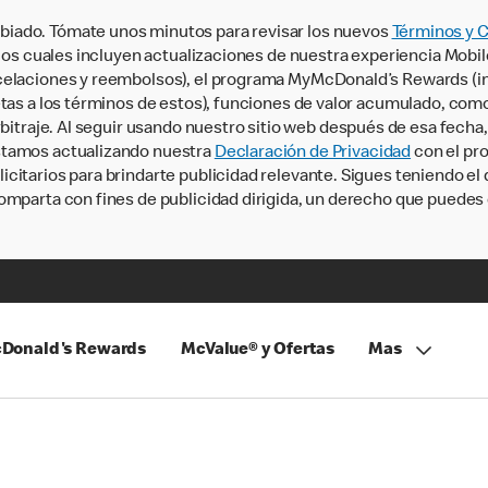
iado. Tómate unos minutos para revisar los nuevos
Términos y 
, los cuales incluyen actualizaciones de nuestra experiencia Mobi
ncelaciones y reembolsos), el programa MyMcDonald’s Rewards (
tas a los términos de estos), funciones de valor acumulado, como 
rbitraje. Al seguir usando nuestro sitio web después de esa fecha
stamos actualizando nuestra
Declaración de Privacidad
con el pro
citarios para brindarte publicidad relevante. Sigues teniendo el
omparta con fines de publicidad dirigida, un derecho que puedes 
Donald's Rewards
McValue® y Ofertas
Mas