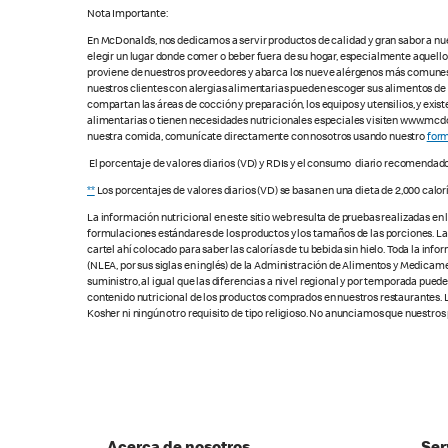
Nota Importante:
En McDonald’s, nos dedicamos a servir productos de calidad y gran sabor a nu
elegir un lugar donde comer o beber fuera de su hogar, especialmente aquell
proviene de nuestros proveedores y abarca los nueve alérgenos más comunes, s
nuestros clientes con alergias alimentarias pueden escoger sus alimentos d
compartan las áreas de cocción y preparación, los equipos y utensilios, y exis
alimentarias o tienen necesidades nutricionales especiales visiten www.mcdon
nuestra comida, comunícate directamente con nosotros usando nuestro
form
El porcentaje de valores diarios (VD) y RDIs y el consumo diario recomendad
**
Los porcentajes de valores diarios (VD) se basan en una dieta de 2,000 calor
La información nutricional en este sitio web resulta de pruebas realizadas en
formulaciones estándares de los productos y los tamaños de las porciones. Las c
cartel ahí colocado para saber las calorías de tu bebida sin hielo. Toda la i
(NLEA, por sus siglas en inglés) de la Administración de Alimentos y Medicamen
suministro, al igual que las diferencias a nivel regional y por temporada pue
contenido nutricional de los productos comprados en nuestros restaurantes. L
Kosher ni ningún otro requisito de tipo religioso. No anunciamos que nuestros