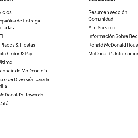
vicios
Comunidad
vicios
Resumen sección
Comunidad
pañias de Entrega
ciadas
A tu Servicio
Fi
Información Sobre Bec
yPlaces & Fiestas
Ronald McDonald Hou
ile Order & Pay
McDonald's Internacio
Último
cancía de McDonald’s
tro de Diversión para la
ilia
cDonald's Rewards
Café