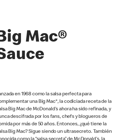
Big Mac®
Sauce
anzada en 1968 como la salsa perfecta para
omplementar una Big Mac*, la codiciada receta de la
alsa Big Mac de McDonald’s ahora ha sido refinada, y
unca descifrada por los fans, chefs y blogueros de
omida por más de 50 años. Entonces, ¿qué tiene la
alsa Big Mac? Sigue siendo un ultrasecreto. También
onocida como la “salsa secreta” de McDonald’s, la