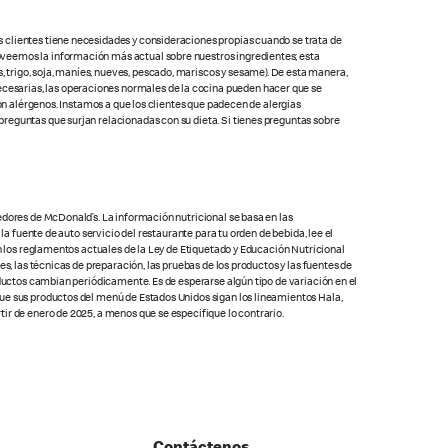
s clientes tiene necesidades y consideraciones propias cuando se trata de
oveemos la información más actual sobre nuestros ingredientes; esta
 trigo, soja, maníes, nueves, pescado, mariscos y sesame). De esta manera,
cesarias, las operaciones normales de la cocina pueden hacer que se
con alérgenos. Instamos a que los clientes que padecen de alergias
preguntas que surjan relacionadas con su dieta. Si tienes preguntas sobre
edores de McDonald’s. La información nutricional se basa en las
la fuente de auto servicio del restaurante para tu orden de bebida, lee el
on los reglamentos actuales de la Ley de Etiquetado y Educación Nutricional
s, las técnicas de preparación, las pruebas de los productos y las fuentes de
oductos cambian periódicamente. Es de esperarse algún tipo de variación en el
que sus productos del menú de Estados Unidos sigan los lineamientos Hala,
ir de enero de 2025, a menos que se especifique lo contrario.