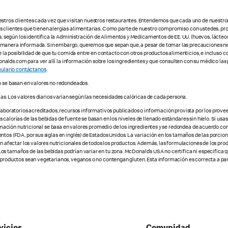
estros clientes cada vez que visitan nuestros restaurantes. Entendemos que cada uno de nuestro
os clientes que tienen alergias alimentarias. Como parte de nuestro compromiso con ustedes, pr
egún los identifica la Administración de Alimentos y Medicamentos de EE. UU. (huevos, lácteos,
e manera informada. Sin embargo, queremos que sepan que, a pesar de tomar las precauciones ne
te la posibilidad de que tu comida entre en contacto con otros productos alimenticios, e incluso 
alds.com para ver allí la información sobre los ingredientes y que consulten con su médico las 
ulario contáctanos
.
o se basan en valores no redondeados.
ías. Los valores diarios varían según las necesidades calóricas de cada persona.
 laboratorios acreditados, recursos informativos publicados o información provista por los prove
alorías de las bebidas de fuente se basan en los niveles de llenado estándares sin hielo. Si usas 
nformación nutricional se basa en valores promedio de los ingredientes y se redondea de acuerdo c
tos (FDA, por sus siglas en inglés) de Estados Unidos. La variación en los tamaños de las porcione
den afectar los valores nutricionales de todos los productos. Además, las formulaciones de los pr
os tamaños de las bebidas podrían variar en tu zona. McDonald’s USA no certifica ni especifica 
 productos sean vegetarianos, veganos o no contengan gluten. Esta información es correcta a part