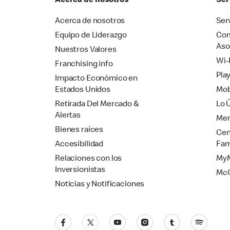
Acerca de nosotros
Ser
Acerca de nosotros
Ser
Equipo de Liderazgo
Com
Aso
Nuestros Valores
Wi-
Franchising info
Pla
Impacto Económico en
Estados Unidos
Mob
Retirada Del Mercado &
Lo 
Alertas
Mer
Bienes raíces
Cen
Accesibilidad
Fam
Relaciones con los
MyM
Inversionistas
Mc
Noticias y Notificaciones