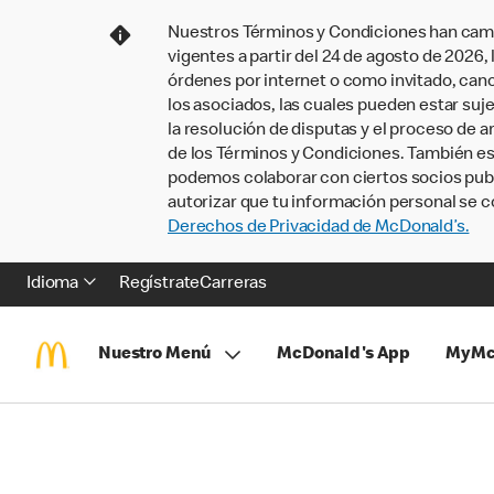
Nuestros Términos y Condiciones han camb
vigentes a partir del 24 de agosto de 2026
órdenes por internet o como invitado, ca
los asociados, las cuales pueden estar suje
la resolución de disputas y el proceso de a
de los Términos y Condiciones. También e
podemos colaborar con ciertos socios publi
autorizar que tu información personal se c
Derechos de Privacidad de McDonald’s.
Idioma
Regístrate
Carreras
Nuestro Menú
McDonald's App
MyMc