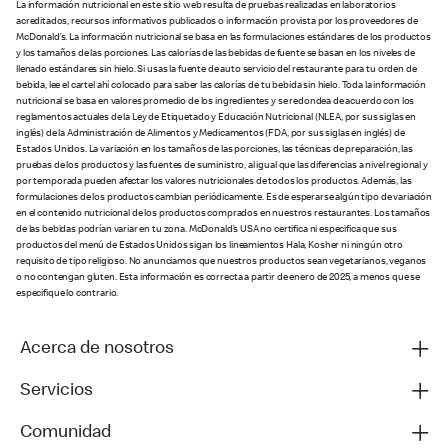
La información nutricional en este sitio web resulta de pruebas realizadas en laboratorios
acreditados, recursos informativos publicados o información provista por los proveedores de
McDonald’s. La información nutricional se basa en las formulaciones estándares de los productos
y los tamaños de las porciones. Las calorías de las bebidas de fuente se basan en los niveles de
llenado estándares sin hielo. Si usas la fuente de auto servicio del restaurante para tu orden de
bebida, lee el cartel ahí colocado para saber las calorías de tu bebida sin hielo. Toda la información
nutricional se basa en valores promedio de los ingredientes y se redondea de acuerdo con los
reglamentos actuales de la Ley de Etiquetado y Educación Nutricional (NLEA, por sus siglas en
inglés) de la Administración de Alimentos y Medicamentos (FDA, por sus siglas en inglés) de
Estados Unidos. La variación en los tamaños de las porciones, las técnicas de preparación, las
pruebas de los productos y las fuentes de suministro, al igual que las diferencias a nivel regional y
por temporada pueden afectar los valores nutricionales de todos los productos. Además, las
formulaciones de los productos cambian periódicamente. Es de esperarse algún tipo de variación
en el contenido nutricional de los productos comprados en nuestros restaurantes. Los tamaños
de las bebidas podrían variar en tu zona. McDonald’s USA no certifica ni especifica que sus
productos del menú de Estados Unidos sigan los lineamientos Hala, Kosher ni ningún otro
requisito de tipo religioso. No anunciamos que nuestros productos sean vegetarianos, veganos
o no contengan gluten. Esta información es correcta a partir de enero de 2025, a menos que se
especifique lo contrario.
Acerca de nosotros
Servicios
Comunidad