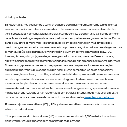
Nota Importante:
En McDonald’s, nos dedicamos a servir productos de calidad y gran sabor a nuestros clientes
cada vez que visitan nuestros restaurantes. Entendemos que cada uno de nuestros clientes
tiene necesidades y consideraciones propias cuando se trata de elegir un lugar donde comer o
beber fuera de su hogar, especialmente aquellos clientes que tienen alergias alimentarias. Como
parte de nuestro compromiso con ustedes, proveemos la información más actual sobre
nuestros ingredientes; esta proviene de nuestros proveedores y abarca los nueve alérgenos más
comunes, según los identifica la Administración de Alimentos y Medicamentos de EE. UU.
(huevos, lácteos, trigo, soja, maníes, nueves, pescado, mariscos y sesame). De esta manera,
nuestros clientes con alergias alimentarias pueden escoger sus alimentos de manera informada.
Sin embargo, queremos que sepan que, a pesar de tomar las precauciones necesarias, las
operaciones normales de la cocina pueden hacer que se compartan las áreas de cocción y
preparación, los equipos y utensilios, y existe la posibilidad de que tu comida entre en contacto
con otros productos alimenticios, e incluso con alérgenos. Instamos a que los clientes que
padecen de alergias alimentarias o tienen necesidades nutricionales especiales visiten
www.mcdonalds.com para ver allí la información sobre los ingredientes y que consulten con su
médico las preguntas que surjan relacionadas con su dieta. Si tienes preguntas sobre nuestra
comida, comunícate directamente con nosotros usando nuestro
formulario contáctanos
.
El porcentaje de valores diarios (VD) y RDIs y el consumo diario recomendado se basan en
valores no redondeados.
**
Los porcentajes de valores diarios (VD) se basan en una dieta de 2,000 calorías. Los valores
diarios varían según las necesidades calóricas de cada persona.