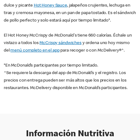
dulce y picante
Hot Honey Sauce
, jalapeños crujientes, lechuga en
tiras y cremosa mayonesa, en un pan de papa tostado. Es el sándwich
de pollo perfecto y solo estará aquí por tiempo limitado*.
El Hot Honey McCrispy de McDonald's tiene 660 calorías. Échale un
vistazo a todos los
McCrispy sándwiches
y ordena uno hoy mismo
del
menú completo en el app
para recoger o con McDelivery®^.
*En McDonald’s participantes por tiempo limitado.
^Se requiere la descarga del app de McDonald’s y el registro. Los
precios con entrega pueden ser más altos que los precios en los
restaurantes. McDelivery disponible en McDonald’s participantes.
Información Nutritiva