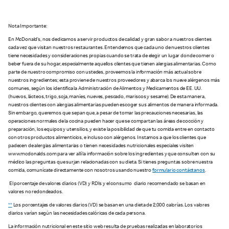
Nota Importante:
En McDonald’s, nos dedicamos a servir productos de calidad y gran sabor a nuestros clientes
cada vez que visitan nuestros restaurantes. Entendemos que cada uno de nuestros clientes
tiene necesidades y consideraciones propias cuando se trata de elegir un lugar donde comer o
beber fuera de su hogar, especialmente aquellos clientes que tienen alergias alimentarias. Como
parte de nuestro compromiso con ustedes, proveemos la información más actual sobre
nuestros ingredientes; esta proviene de nuestros proveedores y abarca los nueve alérgenos más
comunes, según los identifica la Administración de Alimentos y Medicamentos de EE. UU.
(huevos, lácteos, trigo, soja, maníes, nueves, pescado, mariscos y sesame). De esta manera,
nuestros clientes con alergias alimentarias pueden escoger sus alimentos de manera informada.
Sin embargo, queremos que sepan que, a pesar de tomar las precauciones necesarias, las
operaciones normales de la cocina pueden hacer que se compartan las áreas de cocción y
preparación, los equipos y utensilios, y existe la posibilidad de que tu comida entre en contacto
con otros productos alimenticios, e incluso con alérgenos. Instamos a que los clientes que
padecen de alergias alimentarias o tienen necesidades nutricionales especiales visiten
www.mcdonalds.com para ver allí la información sobre los ingredientes y que consulten con su
médico las preguntas que surjan relacionadas con su dieta. Si tienes preguntas sobre nuestra
comida, comunícate directamente con nosotros usando nuestro
formulario contáctanos
.
El porcentaje de valores diarios (VD) y RDIs y el consumo diario recomendado se basan en
valores no redondeados.
**
Los porcentajes de valores diarios (VD) se basan en una dieta de 2,000 calorías. Los valores
diarios varían según las necesidades calóricas de cada persona.
La información nutricional en este sitio web resulta de pruebas realizadas en laboratorios