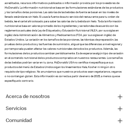
acreditados, recursos informativos publicados o información provista por los proveedores de
McDonald’s. La información nutricional se basa en las formulaciones estándares de los productos
y los tamaños de las porciones. Las calorías de las bebidas de fuente se basan en los niveles de
llenado estándares sin hielo. Si usas la fuente de auto servicio del restaurante para tu orden de
bebida, lee el cartel ahí colocado para saber las calorías de tu bebida sin hielo. Toda la información
nutricional se basa en valores promedio de los ingredientes y se redondea de acuerdo con los
reglamentos actuales de la Ley de Etiquetado y Educación Nutricional (NLEA, por sus siglas en
inglés) de la Administración de Alimentos y Medicamentos (FDA, por sus siglas en inglés) de
Estados Unidos. La variación en los tamaños de las porciones, las técnicas de preparación, las
pruebas de los productos y las fuentes de suministro, al igual que las diferencias a nivel regional y
por temporada pueden afectar los valores nutricionales de todos los productos. Además, las
formulaciones de los productos cambian periódicamente. Es de esperarse algún tipo de variación
en el contenido nutricional de los productos comprados en nuestros restaurantes. Los tamaños
de las bebidas podrían variar en tu zona. McDonald’s USA no certifica ni especifica que sus
productos del menú de Estados Unidos sigan los lineamientos Hala, Kosher ni ningún otro
requisito de tipo religioso. No anunciamos que nuestros productos sean vegetarianos, veganos
o no contengan gluten. Esta información es correcta a partir de enero de 2025, a menos que se
especifique lo contrario.
Acerca de nosotros
Servicios
Comunidad