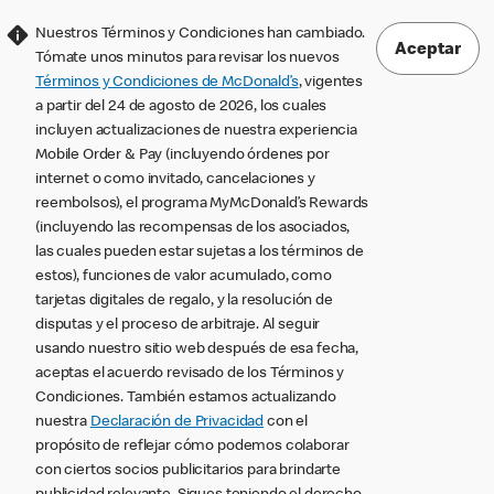
Nuestros Términos y Condiciones han cambiado.
Aceptar
Tómate unos minutos para revisar los nuevos
Términos y Condiciones de McDonald’s
, vigentes
a partir del 24 de agosto de 2026, los cuales
incluyen actualizaciones de nuestra experiencia
Mobile Order & Pay (incluyendo órdenes por
internet o como invitado, cancelaciones y
reembolsos), el programa MyMcDonald’s Rewards
(incluyendo las recompensas de los asociados,
las cuales pueden estar sujetas a los términos de
estos), funciones de valor acumulado, como
tarjetas digitales de regalo, y la resolución de
disputas y el proceso de arbitraje. Al seguir
usando nuestro sitio web después de esa fecha,
aceptas el acuerdo revisado de los Términos y
Condiciones. También estamos actualizando
nuestra
Declaración de Privacidad
con el
propósito de reflejar cómo podemos colaborar
con ciertos socios publicitarios para brindarte