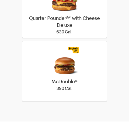
Quarter Pounder®* with Cheese
Deluxe
630 Cal.
630 Cal.
McDouble®
390 Cal.
390 Cal.