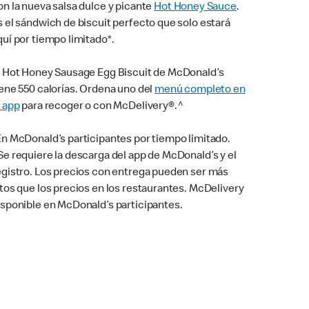
on la nueva salsa dulce y picante
Hot Honey Sauce
.
s el sándwich de biscuit perfecto que solo estará
quí por tiempo limitado*.
l Hot Honey Sausage Egg Biscuit de McDonald’s
iene 550 calorías. Ordena uno del
menú completo en
l app
para recoger o con McDelivery®.^
En McDonald’s participantes por tiempo limitado.
Se requiere la descarga del app de McDonald’s y el
egistro. Los precios con entrega pueden ser más
ltos que los precios en los restaurantes. McDelivery
isponible en McDonald’s participantes.