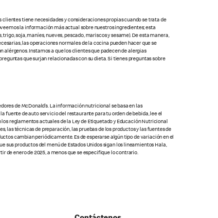
s clientes tiene necesidades y consideraciones propias cuando se trata de
oveemos la información más actual sobre nuestros ingredientes; esta
 trigo, soja, maníes, nueves, pescado, mariscos y sesame). De esta manera,
cesarias, las operaciones normales de la cocina pueden hacer que se
con alérgenos. Instamos a que los clientes que padecen de alergias
preguntas que surjan relacionadas con su dieta. Si tienes preguntas sobre
edores de McDonald’s. La información nutricional se basa en las
la fuente de auto servicio del restaurante para tu orden de bebida, lee el
on los reglamentos actuales de la Ley de Etiquetado y Educación Nutricional
s, las técnicas de preparación, las pruebas de los productos y las fuentes de
oductos cambian periódicamente. Es de esperarse algún tipo de variación en el
que sus productos del menú de Estados Unidos sigan los lineamientos Hala,
ir de enero de 2025, a menos que se especifique lo contrario.