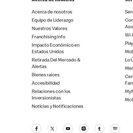
Acerca de nosotros
Ser
Acerca de nosotros
Ser
Equipo de Liderazgo
Com
Aso
Nuestros Valores
Wi-
Franchising info
Pla
Impacto Económico en
Estados Unidos
Mob
Retirada Del Mercado &
Lo 
Alertas
Mer
Bienes raíces
Cen
Accesibilidad
Fam
Relaciones con los
MyM
Inversionistas
Mc
Noticias y Notificaciones