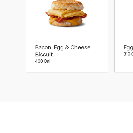
Bacon, Egg & Cheese
Egg
Biscuit
310 
460 Cal.
460 Cal.