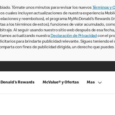
iado. Tómate unos minutos para revisar los nuevos
Términos y 
, los cuales incluyen actualizaciones de nuestra experiencia Mobi
ncelaciones y reembolsos), el programa MyMcDonald’s Rewards (
tas a los términos de estos), funciones de valor acumulado, como 
rbitraje. Al seguir usando nuestro sitio web después de esa fecha
stamos actualizando nuestra
Declaración de Privacidad
con el pro
citarios para brindarte publicidad relevante. Sigues teniendo el
omparta con fines de publicidad dirigida, un derecho que puedes 
Donald's Rewards
McValue® y Ofertas
Mas