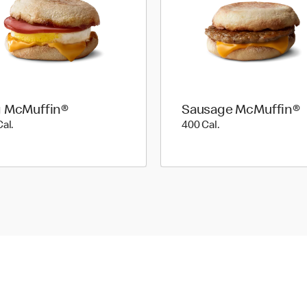
 McMuffin®
Sausage McMuffin®
310 Cal.
400 Cal.
Cal.
400 Cal.