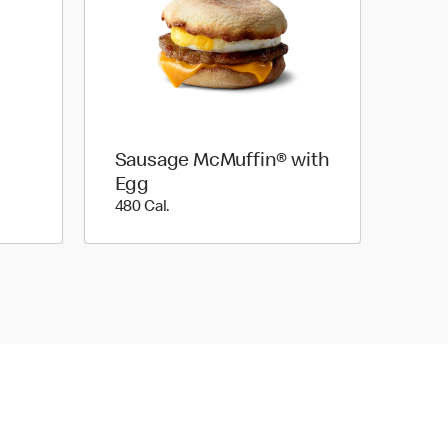
Sausage McMuffin® with
Egg
480 Cal.
480 Cal.