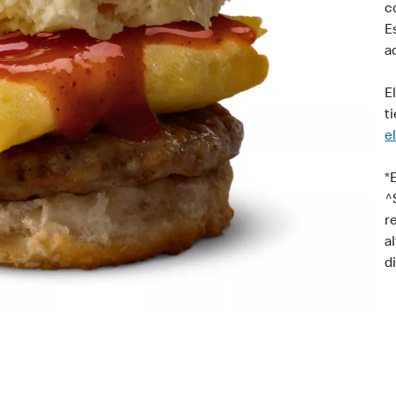
c
E
a
E
t
e
*
^
r
a
d