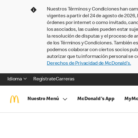
Nuestros Términos y Condiciones han camb
vigentes a partir del 24 de agosto de 2026
órdenes por internet o como invitado, ca
los asociados, las cuales pueden estar suje
la resolución de disputas y el proceso de a
de los Términos y Condiciones. También e
podemos colaborar con ciertos socios publi
autorizar que tu información personal se c
Derechos de Privacidad de McDonald’s.
Idioma
Regístrate
Carreras
Nuestro Menú
McDonald's App
MyMc