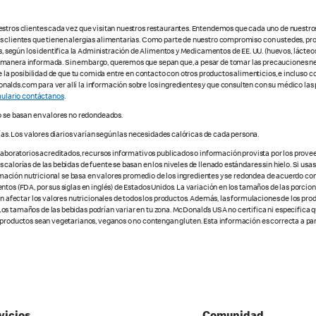
estros clientes cada vez que visitan nuestros restaurantes. Entendemos que cada uno de nuestro
os clientes que tienen alergias alimentarias. Como parte de nuestro compromiso con ustedes, pr
egún los identifica la Administración de Alimentos y Medicamentos de EE. UU. (huevos, lácteos,
e manera informada. Sin embargo, queremos que sepan que, a pesar de tomar las precauciones ne
te la posibilidad de que tu comida entre en contacto con otros productos alimenticios, e incluso 
alds.com para ver allí la información sobre los ingredientes y que consulten con su médico las 
ulario contáctanos
.
o se basan en valores no redondeados.
ías. Los valores diarios varían según las necesidades calóricas de cada persona.
 laboratorios acreditados, recursos informativos publicados o información provista por los prove
alorías de las bebidas de fuente se basan en los niveles de llenado estándares sin hielo. Si usas 
nformación nutricional se basa en valores promedio de los ingredientes y se redondea de acuerdo c
tos (FDA, por sus siglas en inglés) de Estados Unidos. La variación en los tamaños de las porcione
den afectar los valores nutricionales de todos los productos. Además, las formulaciones de los pr
os tamaños de las bebidas podrían variar en tu zona. McDonald’s USA no certifica ni especifica 
 productos sean vegetarianos, veganos o no contengan gluten. Esta información es correcta a part