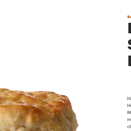
S
H
H
M
m
c