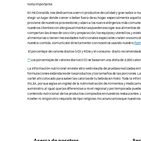
Nota Importante:
En McDonald’s, nos dedicamos a servir productos de calidad y gran sabor a nu
elegir un lugar donde comer o beber fuera de su hogar, especialmente aquell
proviene de nuestros proveedores y abarca los nueve alérgenos más comunes, s
nuestros clientes con alergias alimentarias pueden escoger sus alimentos d
compartan las áreas de cocción y preparación, los equipos y utensilios, y exis
alimentarias o tienen necesidades nutricionales especiales visiten www.mcdon
nuestra comida, comunícate directamente con nosotros usando nuestro
form
El porcentaje de valores diarios (VD) y RDIs y el consumo diario recomendad
**
Los porcentajes de valores diarios (VD) se basan en una dieta de 2,000 calor
La información nutricional en este sitio web resulta de pruebas realizadas en
formulaciones estándares de los productos y los tamaños de las porciones. Las c
cartel ahí colocado para saber las calorías de tu bebida sin hielo. Toda la i
(NLEA, por sus siglas en inglés) de la Administración de Alimentos y Medicamen
suministro, al igual que las diferencias a nivel regional y por temporada pue
contenido nutricional de los productos comprados en nuestros restaurantes. L
Kosher ni ningún otro requisito de tipo religioso. No anunciamos que nuestros