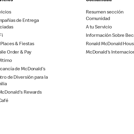
vicios
Comunidad
vicios
Resumen sección
Comunidad
pañias de Entrega
ciadas
A tu Servicio
Fi
Información Sobre Bec
yPlaces & Fiestas
Ronald McDonald Hou
ile Order & Pay
McDonald's Internacio
Último
cancía de McDonald’s
tro de Diversión para la
ilia
cDonald's Rewards
Café